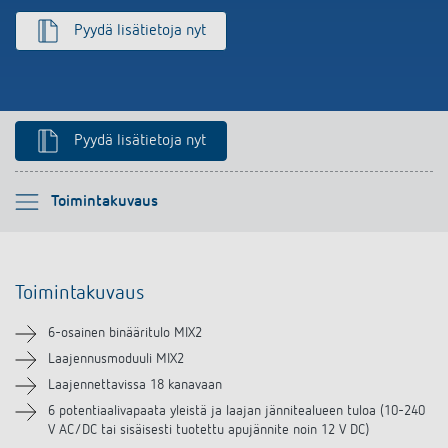
Pyydä lisätietoja nyt
Pyydä lisätietoja nyt
Ole hyvä ja valitse
Toimintakuvaus
Toimintakuvaus
Toimintakuvaus
Tekniset tiedot
6-osainen binääritulo MIX2
Lataukset
Laajennusmoduuli MIX2
Laajennettavissa 18 kanavaan
Videot
6 potentiaalivapaata yleistä ja laajan jännitealueen tuloa (10-240
V AC/DC tai sisäisesti tuotettu apujännite noin 12 V DC)