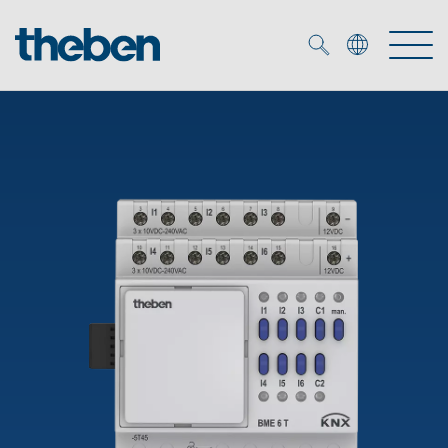
Merkzettel (
0
)
Tuotteet
OEM
KNX
Ratkaisuja
Smart Home
OEM ratkaisuja
DALI
Palvelu
KNX-järjestelmät
Läsnäolo- ja liiketunnistimet
Yritys
Liike- ja läsnäolotunnistimet
Mediakirjasto
LED valaisin