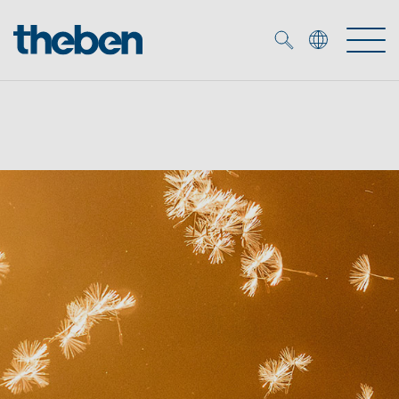
Merkzettel (
0
)
Tuotteet
OEM
KNX
Ratkaisuja
Smart Home
OEM ratkaisuja
DALI
Palvelu
KNX-järjestelmät
Läsnäolo- ja liiketunnistimet
Yritys
Liike- ja läsnäolotunnistimet
Mediakirjasto
LED valaisin