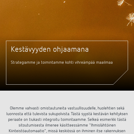
DALI-2 valaistuksen ohjaus
Yhteystiedot
Tuoteluettelot ja esitteet
Theben AG
Aika- ja valaistuksen ohjaus
Älyohjausjärjestelmä LUXORliving
Ajankohtaista
Tuotehaku
Ilmastoinnin säätö
Yhteyshenkilösi Thebenillä
Kytkentä- ja himmennys LED
Yhteistyö
Mediakirjasto
Lisätarvikkeet
Tiedustelut
Kestävyyden ohjaamana
Ilmanvaihto
Ympäristö
Smart Metering
Myynti maailmanlaajuisesti
Strategiamme ja toimintamme kohti vihreämpää maailmaa
Theben sovellukset
Design
LUXORliving
Tehokkaita apulaisia energiakriisissä
Historia
Olemme vahvasti omistautuneita vastuullisuudelle, huolehtien sekä
luonnosta että tulevista sukupolvista. Tästä syystä kestävän kehityksen
periaate on tiukasti integroitu toimintaamme. Selkeä esimerkki tästä
sitoutumisesta ilmenee käsitteessämme "Ihmislähtöinen
Kiinteistöautomaatio", missä keskiössä on ihminen itse rakennuksen