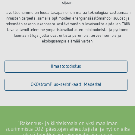
sijaan.
Tavoitteenamme on luoda tasapainoinen märää teknologiaa vastaamaan
ihmisten tarpeita, samalla optimoiden energiansäästömahdollisuudet ja
tekemään rakennuskannasta kestävämmän tulevaisuutta ajatellen.
Tällä
tavalla tavoittelemme ympäristövaikutusten minimoimista ja pyrimme
luomaan tiloja, jotka ovat entistä parempia, terveellisempiä ja
ekologisempia elämää varten.
Ilmastotodistus
ÖKOstromPlus-sertifikaatti Madertal
"Rakennus- ja kiinteistöala on yksi maailman
suurimmista CO2-päästöjen aiheuttajista,
ja nyt on aika