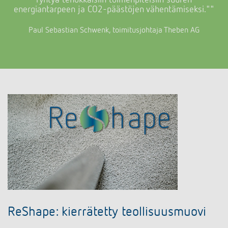
ryhtyä tehokkaisiin toimenpiteisiin suuren
energiantarpeen ja CO2-päästöjen vähentämiseksi."
"
Paul Sebastian Schwenk, toimitusjohtaja Theben AG
ReShape: kierrätetty teollisuusmuovi