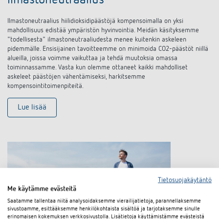
Ilmastoneutraalius hiilidioksidipäästöjä kompensoimalla on
yksi
mahdollisuus edistää ympäristön hyvinvointia.
Meidän käsityksemme
"todellisesta" ilmastoneutraaliudesta menee kuitenkin askeleen
pidemmälle.
Ensisijainen tavoitteemme on minimoida CO2-päästöt niillä
alueilla, joissa voimme vaikuttaa ja tehdä muutoksia omassa
toiminnassamme. Vasta kun olemme ottaneet kaikki mahdolliset
askeleet päästöjen vähentämiseksi, harkitsemme
kompensointitoimenpiteitä.
Lue lisää
Tietosuojakäytäntö
Me käytämme evästeitä
Saatamme tallentaa niitä analysoidaksemme vierailijatietoja, parannellaksemme
sivustoamme, esittääksemme henkilökohtaista sisältöä ja tarjotaksemme sinulle
erinomaisen kokemuksen verkkosivustolla. Lisätietoja käyttämistämme evästeistä