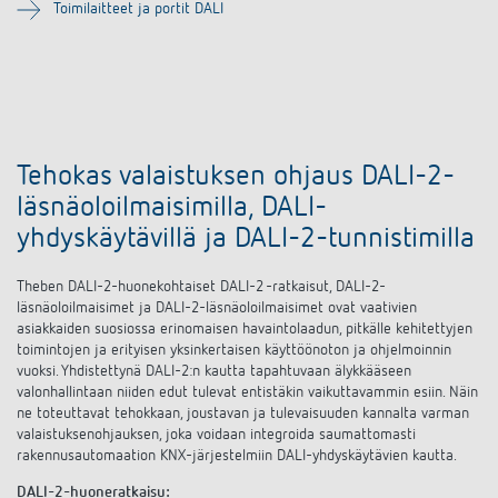
Toimilaitteet ja portit DALI
Tehokas valaistuksen ohjaus DALI-2-
läsnäoloilmaisimilla, DALI-
yhdyskäytävillä ja DALI-2-tunnistimilla
Theben DALI-2-huonekohtaiset DALI-2 -ratkaisut, DALI-2-
läsnäoloilmaisimet ja DALI-2-läsnäoloilmaisimet ovat vaativien
asiakkaiden suosiossa erinomaisen havaintolaadun, pitkälle kehitettyjen
toimintojen ja erityisen yksinkertaisen käyttöönoton ja ohjelmoinnin
vuoksi. Yhdistettynä DALI-2:n kautta tapahtuvaan älykkääseen
valonhallintaan niiden edut tulevat entistäkin vaikuttavammin esiin. Näin
ne toteuttavat tehokkaan, joustavan ja tulevaisuuden kannalta varman
valaistuksenohjauksen, joka voidaan integroida saumattomasti
rakennusautomaation KNX-järjestelmiin DALI-yhdyskäytävien kautta.
DALI-2-huoneratkaisu: