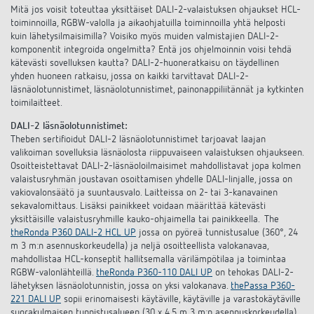
Mitä jos voisit toteuttaa yksittäiset DALI-2-valaistuksen ohjaukset HCL-
toiminnoilla, RGBW-valolla ja aikaohjatuilla toiminnoilla yhtä helposti
kuin lähetysilmaisimilla? Voisiko myös muiden valmistajien DALI-2-
komponentit integroida ongelmitta? Entä jos ohjelmoinnin voisi tehdä
kätevästi sovelluksen kautta? DALI-2-huoneratkaisu on täydellinen
yhden huoneen ratkaisu, jossa on kaikki tarvittavat DALI-2-
läsnäolotunnistimet, läsnäolotunnistimet, painonappiliitännät ja kytkinten
toimilaitteet.
DALI-2 läsnäolotunnistimet:
Theben sertifioidut DALI-2 läsnäolotunnistimet tarjoavat laajan
valikoiman sovelluksia läsnäolosta riippuvaiseen valaistuksen ohjaukseen.
Osoitteistettavat DALI-2-läsnäoloilmaisimet mahdollistavat jopa kolmen
valaistusryhmän joustavan osoittamisen yhdelle DALI-linjalle, jossa on
vakiovalonsäätö ja suuntausvalo. Laitteissa on 2- tai 3-kanavainen
sekavalomittaus. Lisäksi painikkeet voidaan määrittää kätevästi
yksittäisille valaistusryhmille kauko-ohjaimella tai painikkeella. The
theRonda P360 DALI-2 HCL UP
jossa on pyöreä tunnistusalue (360°, 24
m 3 m:n asennuskorkeudella) ja neljä osoitteellista valokanavaa,
mahdollistaa HCL-konseptit hallitsemalla värilämpötilaa ja toimintaa
RGBW-valonlähteillä.
theRonda P360-110 DALI UP
on tehokas DALI-2-
lähetyksen läsnäolotunnistin, jossa on yksi valokanava.
thePassa P360-
221 DALI UP
sopii erinomaisesti käytäville, käytäville ja varastokäytäville
suorakulmaisen tunnistusalueen (30 x 4,5 m 3 m:n asennuskorkeudella)