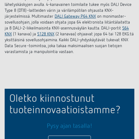
lähetyskäskyjen avulla. 4-kanavainen toimilaite tukee myös DALI Device
Type 8 (DT8) -laitteiden värin ja värilämpötilan ohjausta KNX-
järjestelmissä. Multimaster
DALI Gateway P64 KNX
on monimaster-
sovellusohjain, jolla voidaan ohjata jopa 64 elektronista liitäntälaitetta
ja 8 DALI-2-liikeilmaisinta KNX-asennusväylän kautta. DALI-portit
S64
KNX
(1 kanava) ja
S128 KNX
(2 kanavaa) ohjaavat jopa 64 tai 128 EKG:tä
yksittäisinä sovellusohjaimina. Kaikki DALI-yhdyskäytävät tukevat KNX
Data Secure -toimintoa, joka takaa maksimaalisen suojan tietojen
varastamista ja manipulointia vastaan.
Oletko kiinnostunut
tuoteinnovaatioistamme?
Pysy ajan tasalla!