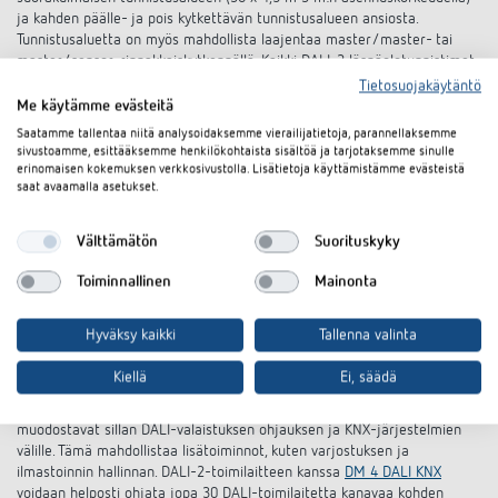
ja kahden päälle- ja pois kytkettävän tunnistusalueen ansiosta.
Tunnistusaluetta on myös mahdollista laajentaa master/master- tai
master/sensor-rinnakkaiskytkennällä. Kaikki DALI-2 läsnäolotunnistimet
voidaan asentaa (lisävarusteiden kanssa) kattoon, uppoasennukseen tai
Tietosuojakäytäntö
pinta-asennukseen.
Me käytämme evästeitä
Saatamme tallentaa niitä analysoidaksemme vierailijatietoja, parannellaksemme
DALI-2 läsnäolotunnistimet:
sivustoamme, esittääksemme henkilökohtaista sisältöä ja tarjotaksemme sinulle
Täydellinen valaistuksen hallinta voidaan saavuttaa myös rakennuksen
erinomaisen kokemuksen verkkosivustolla. Lisätietoja käyttämistämme evästeistä
hallintajärjestelmän korkeamman tason ohjauksella ja
saat avaamalla asetukset.
läsnäolotunnistimilla. DALI-2-standardi takaa tässä yhteydessä
valmistajien välisen yhteensopivuuden. Tämä tarkoittaa, että Theben
Välttämätön
Suorituskyky
DALI-2 -läsnäolotunnistimia voidaan käyttää millä tahansa Single- tai
Multimaster-sovellusohjaimella. Sertifioitujen DALI-2-
Toiminnallinen
Mainonta
läsnäolotunnistimien tuotevalikoima sisältää kauko-ohjattavia laitteita,
joissa on neliön, pyöreän ja suorakulmaisen muotoiset tunnistusalueet
lähes kaikkiin sovelluksiin. Kaikki DALI-2-läsnäolotunnistimet voidaan
Hyväksy kaikki
Tallenna valinta
myös integroida DALI-2-huoneratkaisuun.
Kiellä
Ei, säädä
DALI-2-yhdyskäytävät:
Sertifioidut DALI-2-lähetystoimilaitteet ja DALI-2-yhdyskäytävät
muodostavat sillan DALI-valaistuksen ohjauksen ja KNX-järjestelmien
välille. Tämä mahdollistaa lisätoiminnot, kuten varjostuksen ja
ilmastoinnin hallinnan. DALI-2-toimilaitteen kanssa
DM 4 DALI KNX
voidaan helposti ohjata jopa 30 DALI-toimilaitetta kanavaa kohden