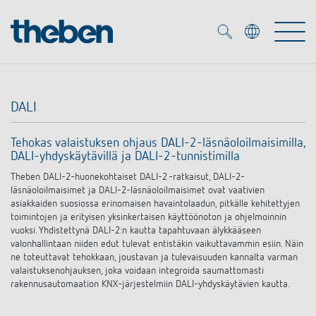
Merkzettel (
0
)
DALI
Tuotteet
Tehokas valaistuksen ohjaus DALI-2-läsnäoloilmaisimilla,
DALI-yhdyskäytävillä ja DALI-2-tunnistimilla
OEM
KNX
Theben DALI-2-huonekohtaiset DALI-2 -ratkaisut, DALI-2-
läsnäoloilmaisimet ja DALI-2-läsnäoloilmaisimet ovat vaativien
Ratkaisuja
Smart Home
asiakkaiden suosiossa erinomaisen havaintolaadun, pitkälle kehitettyjen
OEM ratkaisuja
toimintojen ja erityisen yksinkertaisen käyttöönoton ja ohjelmoinnin
vuoksi. Yhdistettynä DALI-2:n kautta tapahtuvaan älykkääseen
DALI
Palvelu
valonhallintaan niiden edut tulevat entistäkin vaikuttavammin esiin. Näin
KNX-järjestelmät
ne toteuttavat tehokkaan, joustavan ja tulevaisuuden kannalta varman
valaistuksenohjauksen, joka voidaan integroida saumattomasti
Läsnäolo- ja liiketunnistimet
rakennusautomaation KNX-järjestelmiin DALI-yhdyskäytävien kautta.
Yritys
Liike- ja läsnäolotunnistimet
Mediakirjasto
LED valaisin