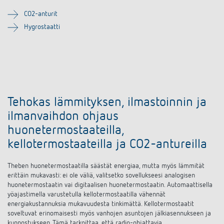
CO2-anturit
Hygrostaatti
Tehokas lämmityksen, ilmastoinnin ja
ilmanvaihdon ohjaus
huonetermostaateilla,
kellotermostaateilla ja CO2-antureilla
Theben huonetermostaatilla säästät energiaa, mutta myös lämmität
erittäin mukavasti: ei ole väliä, valitsetko sovellukseesi analogisen
huonetermostaatin vai digitaalisen huonetermostaatin. Automaattisella
yöajastimella varustetulla kellotermostaatilla vähennät
energiakustannuksia mukavuudesta tinkimättä. Kellotermostaatit
soveltuvat erinomaisesti myös vanhojen asuntojen jälkiasennukseen ja
kunnostukseen. Tämä tarkoittaa, että radio-ohjattavia