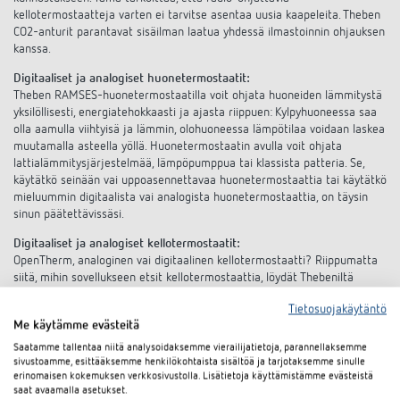
kellotermostaatteja varten ei tarvitse asentaa uusia kaapeleita. Theben
CO2-anturit parantavat sisäilman laatua yhdessä ilmastoinnin ohjauksen
kanssa.
Digitaaliset ja analogiset huonetermostaatit:
Theben RAMSES-huonetermostaatilla voit ohjata huoneiden lämmitystä
yksilöllisesti, energiatehokkaasti ja ajasta riippuen: Kylpyhuoneessa saa
olla aamulla viihtyisä ja lämmin, olohuoneessa lämpötilaa voidaan laskea
muutamalla asteella yöllä. Huonetermostaatin avulla voit ohjata
lattialämmitysjärjestelmää, lämpöpumppua tai klassista patteria. Se,
käytätkö seinään vai uppoasennettavaa huonetermostaattia tai käytätkö
mieluummin digitaalista vai analogista huonetermostaattia, on täysin
sinun päätettävissäsi.
Digitaaliset ja analogiset kellotermostaatit:
OpenTherm, analoginen vai digitaalinen kellotermostaatti? Riippumatta
siitä, mihin sovellukseen etsit kellotermostaattia, löydät Thebeniltä
oikean laitteen huonelämpötilan ajasta riippuvaan säätöön - myös radio-
Tietosuojakäytäntö
ohjatusti. Esiasennettuja lämpötilaprofiileja voidaan säätää nopeasti ja
Me käytämme evästeitä
helposti digitaalisten kellotermostaattien tekstinäytön avulla. Lisäksi
joidenkin yksiköiden toimintoja voi ohjata kätevästi ilmaisella
Saatamme tallentaa niitä analysoidaksemme vierailijatietoja, parannellaksemme
sovelluksella. Olipa kyseessä lämpöpumppu, lattialämmitys tai patterit -
sivustoamme, esittääksemme henkilökohtaista sisältöä ja tarjotaksemme sinulle
erinomaisen kokemuksen verkkosivustolla. Lisätietoja käyttämistämme evästeistä
niitä kaikkia voidaan ohjata RAMSES-kellotermostaateilla. Analogisten
saat avaamalla asetukset.
kellotermostaattien avulla voit säätää päivä- tai viikko-ohjelmaa