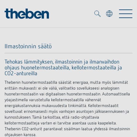
Merkzettel (
0
)
Ilmastoinnin säätö
Tuotteet
Tehokas lämmityksen, ilmastoinnin ja ilmanvaihdon
ohjaus huonetermostaateilla, kellotermostaateilla ja
OEM
KNX
CO2-antureilla
Thebenin huonetermostaatilla säästät energiaa, mutta myös lämmität
Ratkaisuja
Smart Home
erittäin mukavasti: ei ole väliä, valitsetko sovellukseesi analogisen
OEM ratkaisuja
huonetermostaatin vai digitaalisen huonetermostaatin. Automaattisella
yöajastimella varustetulla kellotermostaatilla vähennät
DALI
Palvelu
energiakustannuksia mukavuudesta tinkimättä. Kellotermostaatit
KNX-järjestelmät
soveltuvat erinomaisesti myös vanhojen asuntojen jälkiasennukseen ja
kunnostukseen. Tämä tarkoittaa, että radio-ohjattavia
Läsnäolo- ja liiketunnistimet
kellotermostaatteja varten ei tarvitse asentaa uusia kaapeleita.
Yritys
Liike- ja läsnäolotunnistimet
Mediakirjasto
Thebenin CO2-anturit parantavat sisäilman laatua yhdessä ilmastoinnin
LED valaisin
ohjauksen kanssa.