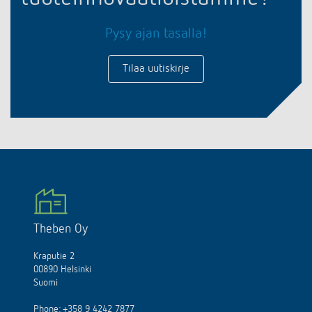
Pysy ajan tasalla!
Tilaa uutiskirje
Theben Oy
Kraputie 2
00890 Helsinki
Suomi
Phone:
+358 9 4242 7877