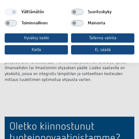
yksilöllisesti kytkettävien välilehtien tai segmenttikiekkojen avulla.
Theben analogiset kellotermostaatit ohjaavat myös lämpöpumppuja,
Välttämätön
Suorituskyky
lattialämmitysjärjestelmiä tai termisiä toimilaitteita kätevästi ja
energiaa säästävästi relekontaktin kautta.
Toiminnallinen
Mainonta
CO2-anturit:
Hyväksy kaikki
Tallenna valinta
Theben AMUN CO2-antureilla, CO2-merkkivaloilla ja siirrettävillä CO2-
monitoreilla voit parantaa ilmanlaatua julkisissa tiloissa, kuten kouluissa,
Kiellä
Ei, säädä
päiväkodeissa, yliopistoissa, kokoontumistiloissa tai suurissa toimistoissa.
Ilman CO2-pitoisuutta seurataan jatkuvasti. Jos säädettävät raja-arvot
ylittyvät, laite varoittaa LED-merkkivalojärjestelmän avulla ja kytkee
ilmanvaihdon tai ilmastoinnin ohjauksen päälle. Lisäksi saatavilla on
yksiköitä, joissa on integroitu lämpötilan ja suhteellisen kosteuden
mittaus tuulettimen optimoitua ohjausta varten.
Oletko kiinnostunut
tuoteinnovaatioistamme?