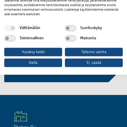
Saatamme tallentaa niitä analysoidaksemme vierailijatietoja, parannellaksemme
sivustoamme, esittääksemme henkilökohtaista sisältöä ja tarjotaksemme sinulle
erinomaisen kokemuksen verkkosivustolla. Lisätietoja käyttämistämme evästeistä
saat avaamalla asetukset.
Oletko kiinnostunut
Välttämätön
Suorituskyky
tuoteinnovaatioistamme?
Toiminnallinen
Mainonta
Pysy ajan tasalla!
Hyväksy kaikki
Tallenna valinta
Tilaa uutiskirje
Kiellä
Ei, säädä