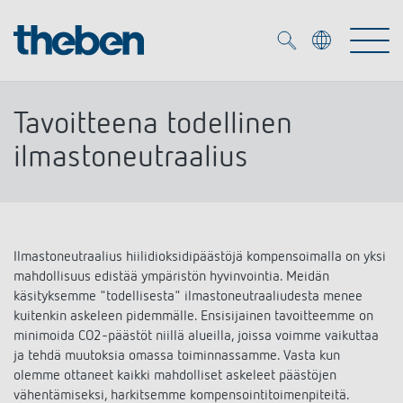
Merkzettel (
0
)
Tavoitteena todellinen
Tuotteet
ilmastoneutraalius
OEM
KNX
Ratkaisuja
Ilmastoneutraalius hiilidioksidipäästöjä kompensoimalla on
yksi
Smart Home
OEM ratkaisuja
mahdollisuus edistää ympäristön hyvinvointia.
Meidän
käsityksemme "todellisesta" ilmastoneutraaliudesta menee
DALI
Palvelu
kuitenkin askeleen pidemmälle.
Ensisijainen tavoitteemme on
KNX-järjestelmät
minimoida CO2-päästöt niillä alueilla, joissa voimme vaikuttaa
Läsnäolo- ja liiketunnistimet
ja tehdä muutoksia omassa toiminnassamme. Vasta kun
Yritys
Liike- ja läsnäolotunnistimet
olemme ottaneet kaikki mahdolliset askeleet päästöjen
Mediakirjasto
LED valaisin
vähentämiseksi, harkitsemme kompensointitoimenpiteitä.