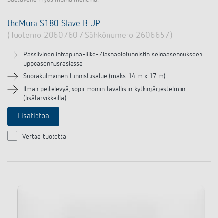
theMura S180 Slave B UP
(Tuotenro 2060760 / Sähkönumero 2606657)
Passiivinen infrapuna-liike-/läsnäolotunnistin seinäasennukseen
uppoasennusrasiassa
Suorakulmainen tunnistusalue (maks. 14 m x 17 m)
Ilman peitelevyä, sopii moniin tavallisiin kytkinjärjestelmiin
(lisätarvikkeilla)
Lisätietoa
Vertaa tuotetta