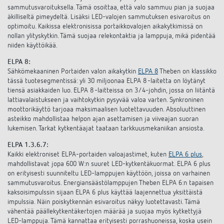
sammutusvaroituksella. Tämä osoittaa, että valo sammuu pian ja suojaa
äkilliseltä pimeydeltä. Lisäksi LED-valojen sammutuksen esivaroitus on
optimoitu. Kaikissa elektronisissa portaikkovalojen aikakytkimissä on
nollan ylityskytkin. Tämä suojaa relekontaktia ja lamppuja, mikä pidentää
niiden käyttöikää.
ELPA 8:
Sähkömekaaninen Portaiden valon aikakytkin
ELPA 8
Theben on klassikko
tässä tuotesegmentissä: yli 30 miljoonaa ELPA 8 -laitetta on löytänyt
tiensä asiakkaiden luo. ELPA 8 -laitteissa on 3/4-johdin, jossa on liitäntä
lattiavalaistukseen ja vaihtokytkin pysyvää valoa varten. Synkroninen
moottorikäyttö tarjoaa maksimaalisen luotettavuuden. Absoluuttinen
asteikko mahdollistaa helpon ajan asettamisen ja viiveajan suoran
lukemisen. Tarkat kytkentäajat taataan tarkkuusmekaniikan ansiosta.
ELPA 1.3.6.7:
Kaikki elektroniset ELPA-portaiden valoajastimet, kuten
ELPA 6 plus
,
mahdollistavat jopa 600 W:n suuret LED-kytkentäkuormat. ELPA 6 plus
on erityisesti suunniteltu LED-lamppujen käyttöön, joissa on varhainen
sammutusvaroitus. Energiansäästölamppujen Theben ELPA 6:n tapaisen
kaksoisimpulssin sijaan ELPA 6 plus käyttää laajennettua yksittäistä
impulssia. Näin poiskytkennän esivaroitus näkyy luotettavasti. Tämä
vähentää päällekytkentäkertojen määrää ja suojaa myös kytkettyjä
LED-lamppuja. Tämä kannattaa erityisesti porrashuoneissa, koska usein