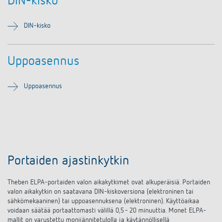
DIN-kisko
DALI-2 valaistuksen ohjaus
Yhteystiedot
Tuoteluettelot ja esitteet
Theben AG
Aika- ja valaistuksen ohjaus
DIN-kisko
Älyohjausjärjestelmä LUXORliving
Ajankohtaista
Tuotehaku
Ilmastoinnin säätö
Yhteyshenkilösi Thebenillä
Kytkentä- ja himmennys LED
Uppoasennus
Yhteistyö
Mediakirjasto
Lisätarvikkeet
Tiedustelut
Ilmanvaihto
Uppoasennus
Ympäristö
Smart Metering
Myynti maailmanlaajuisesti
Theben sovellukset
Design
LUXORliving
Tehokkaita apulaisia energiakriisissä
Historia
Portaiden ajastinkytkin
Theben ELPA-portaiden valon aikakytkimet ovat alkuperäisiä. Portaiden
valon aikakytkin on saatavana DIN-kiskoversiona (elektroninen tai
sähkömekaaninen) tai uppoasennuksena (elektroninen). Käyttöaikaa
voidaan säätää portaattomasti välillä 0,5 - 20 minuuttia. Monet ELPA-
mallit on varustettu monijännitetulolla ja käytännöllisellä