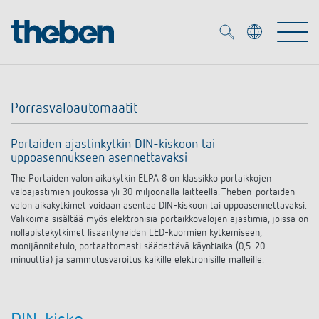
Merkzettel (
0
)
Porrasvaloautomaatit
Tuotteet
Portaiden ajastinkytkin DIN-kiskoon tai
uppoasennukseen asennettavaksi
OEM
KNX
The Portaiden valon aikakytkin ELPA 8 on klassikko portaikkojen
valoajastimien joukossa yli 30 miljoonalla laitteella. Theben-portaiden
Ratkaisuja
Smart Home
valon aikakytkimet voidaan asentaa DIN-kiskoon tai uppoasennettavaksi.
OEM ratkaisuja
Valikoima sisältää myös elektronisia portaikkovalojen ajastimia, joissa on
nollapistekytkimet lisääntyneiden LED-kuormien kytkemiseen,
DALI
Palvelu
monijännitetulo, portaattomasti säädettävä käyntiaika (0,5-20
KNX-järjestelmät
minuuttia) ja sammutusvaroitus kaikille elektronisille malleille.
Läsnäolo- ja liiketunnistimet
Yritys
Liike- ja läsnäolotunnistimet
Mediakirjasto
LED valaisin