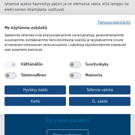
lyhyessä ajassa käynnistyy paljon ja on olemassa vaara, että lamppu tai
elektroninen liitäntälaite vioittuvat.
Monitoimilaitteena elektroninen ELPA 6 plus tarjoaa kymmenen
Tietosuojakäytäntö
toimintoa, jotka voidaan asettaa laitteen etupuolelle, kuten
Me käytämme evästeitä
pitkäkestoinen toiminta ja jatkuva valo. Tämän ansiosta porrasvalon
Saatamme tallentaa niitä analysoidaksemme vierailijatietoja, parannellaksemme
aikakytkin soveltuu monenlaisiin sovelluksiin, esimerkiksi kerrostalojen
sivustoamme, esittääksemme henkilökohtaista sisältöä ja tarjotaksemme sinulle
portaikoihin, yhteistiloihin tai toiminnallisiin ja liikerakennuksiin. Alhainen,
erinomaisen kokemuksen verkkosivustolla. Lisätietoja käyttämistämme evästeistä
vain 0,3 watin valmiusteho takaa korkean energiatehokkuuden.
saat avaamalla asetukset.
Välttämätön
Suorituskyky
Toiminnallinen
Mainonta
Hyväksy kaikki
Tallenna valinta
Oletko kiinnostunut
Kiellä
Ei, säädä
tuoteinnovaatioistamme?
Pysy ajan tasalla!