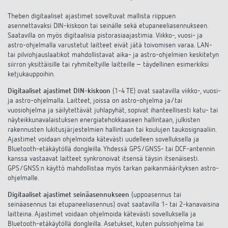
Theben digitaaliset ajastimet soveltuvat mallista riippuen
asennettavaksi DIN-kiskoon tai seinälle sekä etupaneeliasennukseen.
Saatavilla on myös digitaalisia pistorasiaajastimia. Viikko-, vuosi- ja
astro-ohjelmalla varustetut laitteet eivät jätä toivomisen varaa. LAN-
tai pilviohjauslaatikot mahdollistavat aika- ja astro-ohjelmien keskitetyn
siirron yksittäisille tai ryhmiteltyille laitteille – täydellinen esimerkiksi
ketjukauppoihin.
Digitaaliset ajastimet DIN-kiskoon
(1-4 TE) ovat saatavilla viikko-, vuosi-
ja astro-ohjelmalla. Laitteet, joissa on astro-ohjelma ja/tai
vuosiohjelma ja säilytettävät juhlapyhät, sopivat ihanteellisesti katu- tai
näyteikkunavalaistuksen energiatehokkaaseen hallintaan, julkisten
rakennusten lukitusjärjestelmien hallintaan tai koulujen taukosignaaliin.
Ajastimet voidaan ohjelmoida kätevästi uudelleen sovelluksella ja
Bluetooth-etäkäytöllä dongleilla. Yhdessä GPS/GNSS- tai DCF-antennin
kanssa vastaavat laitteet synkronoivat itsensä täysin itsenäisesti.
GPS/GNSS:n käyttö mahdollistaa myös tarkan paikanmäärityksen astro-
ohjelmalle.
Digitaaliset ajastimet seinäasennukseen
(uppoasennus tai
seinäasennus tai etupaneeliasennus) ovat saatavilla 1- tai 2-kanavaisina
laitteina. Ajastimet voidaan ohjelmoida kätevästi sovelluksella ja
Bluetooth-etäkäytöllä dongleilla. Asetukset, kuten pulssiohjelma tai