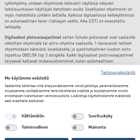
sykliohjelma, voidaan ohjelmoida kätevästi näytössä näkyvän
tekstisuuntaisen käyttäjän kehotteen avulla. Sovellusten ohjelmointi on
myös mahdollista joillakin laitteilla. Kaikissa digitaalisissa kellokytkimissä
on automaattinen kesä-/talviajan vaihto. Aika (CET) on esiasetettu
tehtaalla.
Digitaaliset pistorasiaajastimet
varten Schuko pistorasiat ovat saatavilla
viikoittain ohjelmalla tai astro-ohjelma saatavilla. 1-kanavaiset laitteet
ohjelmoidaan kätevästi sovelluksella, ja ajastinohjelmien luvaton siirto
tapahtuu OBELISK top 3 donglella. Kaikki digitaaliset pistorasiaajastimet
tarjoavat kattavat mukavuustoiminnot, kuten automaattisen
kesä-/talviajan vaihdon, satunnaisohjelman tai jatkuvan ON/OFF-
Tietosuojakäytäntö
kytkennän. Astro-ohjelmalla terraarion valaistus voidaan sovittaa
Me käytämme evästeitä
päivänvaloon sellaisena kuin se näkyy terraarion asukkaiden
alkuperäpaikalla.
Saatamme tallentaa niitä analysoidaksemme vierailijatietoja, parannellaksemme
sivustoamme, esittääksemme henkilökohtaista sisältöä ja tarjotaksemme sinulle
Theben
LAN -ohjauskotelon TC 649
avulla yritykset voivat lähettää aika-
erinomaisen kokemuksen verkkosivustolla. Lisätietoja käyttämistämme evästeistä
ja astro-ohjelmia yksittäisille tai ryhmiteltyille laitteille. Lähetys
saat avaamalla asetukset.
tapahtuu tehokkaasti ja turvallisesti ohjauskeskuksesta lähiverkon
kautta – ilman, että työntekijöiden tarvitsee työskennellä laitteiden
Välttämätön
Suorituskyky
parissa paikan päällä. Päivitykset, toiminnot sekä aika- tai astro-
ohjelmat voidaan välittää keskitetysti kuluttajille - täydellinen
Toiminnallinen
Mainonta
toimipisteille ja yrityksille, joilla on useita hajautettuja toimipaikkoja.
Yksittäisiä laitteita voidaan määrittää mihin tahansa laiteryhmään.