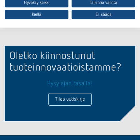
Hyväksy kaikki
Tallenna valinta
Vuosittaisilla toiminnoilla voidaan joustavasti ohjelmoida kertaluonteisia
tai toistuvia tapahtumia.
Kiellä
Ei, säädä
Oletko kiinnostunut
tuoteinnovaatioistamme?
Pysy ajan tasalla!
Tilaa uutiskirje