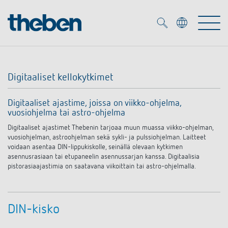
Merkzettel (
0
)
Digitaaliset kellokytkimet
Tuotteet
Digitaaliset ajastime, joissa on viikko-ohjelma,
vuosiohjelma tai astro-ohjelma
OEM
KNX
Digitaaliset ajastimet Thebenin tarjoaa muun muassa viikko-ohjelman,
vuosiohjelman, astroohjelman sekä sykli- ja pulssiohjelman. Laitteet
Ratkaisuja
Smart Home
voidaan asentaa DIN-lippukiskolle, seinällä olevaan kytkimen
OEM ratkaisuja
asennusrasiaan tai etupaneelin asennussarjan kanssa. Digitaalisia
pistorasiaajastimia on saatavana viikoittain tai astro-ohjelmalla.
DALI
Palvelu
KNX-järjestelmät
Läsnäolo- ja liiketunnistimet
Yritys
DIN-kisko
Liike- ja läsnäolotunnistimet
Mediakirjasto
LED valaisin