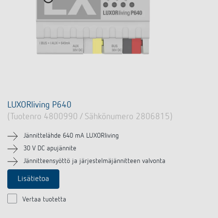
LUXORliving P640
(Tuotenro 4800990 / Sähkönumero 2806815)
Jännittelähde 640 mA LUXORliving
30 V DC apujännite
Jännitteensyöttö ja järjestelmäjännitteen valvonta
Lisätietoa
Vertaa tuotetta