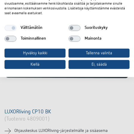
sivustoamme, esittääksemme henkilökohtaista sisältöä ja tarjotaksemme sinulle
erinomaisen kokemuksen verkkosivustolla. Lisätietoja käyttämistämme evästeistä
saat avaamalla asetukset.
Välttämätön
Suorituskyky
Toiminnallinen
Mainonta
Hyväksy kaikki
Tallenna valinta
Kiellä
Ei, säädä
LUXORliving CP10 BK
(Tuotenro 4809001)
Ohjauskeskus LUXORliving-järjestelmälle ja sisäasema