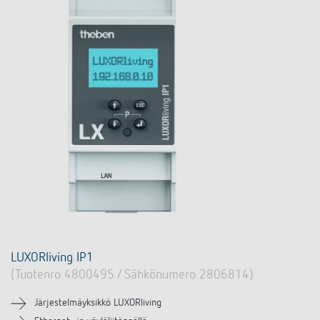
LUXORliving IP1
(Tuotenro 4800495 / Sähkönumero 2806814)
Järjestelmäyksikkö LUXORliving