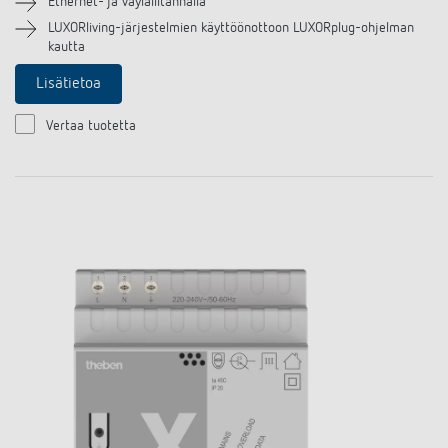
Ethernet- ja väyläliitännällä
LUXORliving-järjestelmien käyttöönottoon LUXORplug-ohjelman
kautta
Lisätietoa
Vertaa tuotetta