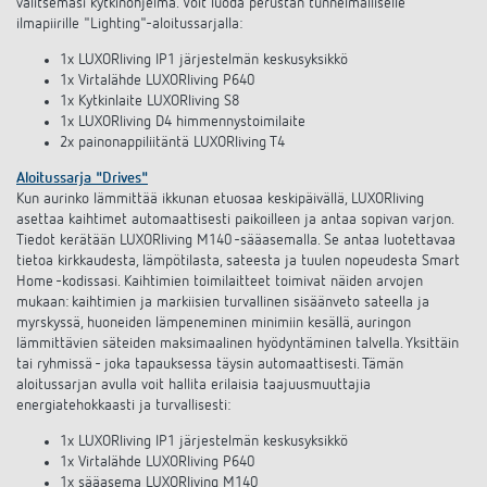
valitsemasi kytkinohjelma. Voit luoda perustan tunnelmalliselle
ilmapiirille "Lighting"-aloitussarjalla:
1x LUXORliving IP1 järjestelmän keskusyksikkö
1x Virtalähde LUXORliving P640
1x Kytkinlaite LUXORliving S8
1x LUXORliving D4 himmennystoimilaite
2x painonappiliitäntä LUXORliving T4
Aloitussarja "Drives"
Kun aurinko lämmittää ikkunan etuosaa keskipäivällä, LUXORliving
asettaa kaihtimet automaattisesti paikoilleen ja antaa sopivan varjon.
Tiedot kerätään LUXORliving M140 -sääasemalla. Se antaa luotettavaa
tietoa kirkkaudesta, lämpötilasta, sateesta ja tuulen nopeudesta Smart
Home -kodissasi. Kaihtimien toimilaitteet toimivat näiden arvojen
mukaan: kaihtimien ja markiisien turvallinen sisäänveto sateella ja
myrskyssä, huoneiden lämpeneminen minimiin kesällä, auringon
lämmittävien säteiden maksimaalinen hyödyntäminen talvella. Yksittäin
tai ryhmissä - joka tapauksessa täysin automaattisesti. Tämän
aloitussarjan avulla voit hallita erilaisia taajuusmuuttajia
energiatehokkaasti ja turvallisesti:
1x LUXORliving IP1 järjestelmän keskusyksikkö
1x Virtalähde LUXORliving P640
1x sääasema LUXORliving M140