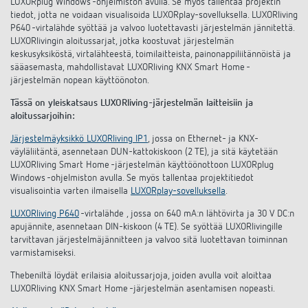
LUXORplug Windows -ohjelmiston avulla. Se myös tallentaa projektin
tiedot, jotta ne voidaan visualisoida LUXORplay-sovelluksella. LUXORliving
P640 -virtalähde syöttää ja valvoo luotettavasti järjestelmän jännitettä.
LUXORlivingin aloitussarjat, jotka koostuvat järjestelmän
keskusyksiköstä, virtalähteestä, toimilaitteista, painonappiliitännöistä ja
sääasemasta, mahdollistavat LUXORliving KNX Smart Home -
järjestelmän nopean käyttöönoton.
Tässä on yleiskatsaus LUXORliving-järjestelmän laitteisiin ja
aloitussarjoihin:
J
ärjestelmäyksikkö LUXORliving
IP1
, jossa on Ethernet- ja KNX-
väyläliitäntä, asennetaan DUN-kattokiskoon (2 TE), ja sitä käytetään
LUXORliving Smart Home -järjestelmän käyttöönottoon LUXORplug
Windows -ohjelmiston avulla. Se myös tallentaa projektitiedot
visualisointia varten ilmaisella
LUXORplay-sovelluksella
.
LUXORliving P640
-virtalähde , jossa on 640 mA:n lähtövirta ja 30 V DC:n
apujännite, asennetaan DIN-kiskoon (4 TE). Se syöttää LUXORlivingille
tarvittavan järjestelmäjännitteen ja valvoo sitä luotettavan toiminnan
varmistamiseksi.
Thebeniltä löydät erilaisia aloitussarjoja, joiden avulla voit aloittaa
LUXORliving KNX Smart Home -järjestelmän asentamisen nopeasti.