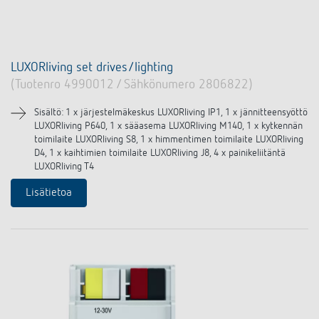
LUXORliving set drives/lighting
(Tuotenro 4990012 / Sähkönumero 2806822)
Sisältö: 1 x järjestelmäkeskus LUXORliving IP1, 1 x jännitteensyöttö
LUXORliving P640, 1 x sääasema LUXORliving M140, 1 x kytkennän
toimilaite LUXORliving S8, 1 x himmentimen toimilaite LUXORliving
D4, 1 x kaihtimien toimilaite LUXORliving J8, 4 x painikeliitäntä
LUXORliving T4
Lisätietoa