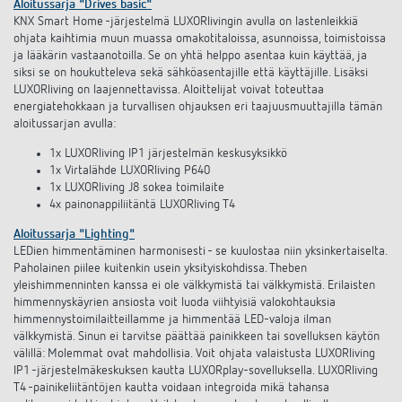
Aloitussarja "Drives basic"
KNX Smart Home -järjestelmä LUXORlivingin avulla on lastenleikkiä
ohjata kaihtimia muun muassa omakotitaloissa, asunnoissa, toimistoissa
ja lääkärin vastaanotoilla. Se on yhtä helppo asentaa kuin käyttää, ja
siksi se on houkutteleva sekä sähköasentajille että käyttäjille. Lisäksi
LUXORliving on laajennettavissa. Aloittelijat voivat toteuttaa
energiatehokkaan ja turvallisen ohjauksen eri taajuusmuuttajilla tämän
aloitussarjan avulla:
1x LUXORliving IP1 järjestelmän keskusyksikkö
1x Virtalähde LUXORliving P640
1x LUXORliving J8 sokea toimilaite
4x painonappiliitäntä LUXORliving T4
Aloitussarja "Lighting"
LEDien himmentäminen harmonisesti - se kuulostaa niin yksinkertaiselta.
Paholainen piilee kuitenkin usein yksityiskohdissa. Theben
yleishimmenninten kanssa ei ole välkkymistä tai välkkymistä. Erilaisten
himmennyskäyrien ansiosta voit luoda viihtyisiä valokohtauksia
himmennystoimilaitteillamme ja himmentää LED-valoja ilman
välkkymistä. Sinun ei tarvitse päättää painikkeen tai sovelluksen käytön
välillä: Molemmat ovat mahdollisia. Voit ohjata valaistusta LUXORliving
IP1 -järjestelmäkeskuksen kautta LUXORplay-sovelluksella. LUXORliving
T4 -painikeliitäntöjen kautta voidaan integroida mikä tahansa