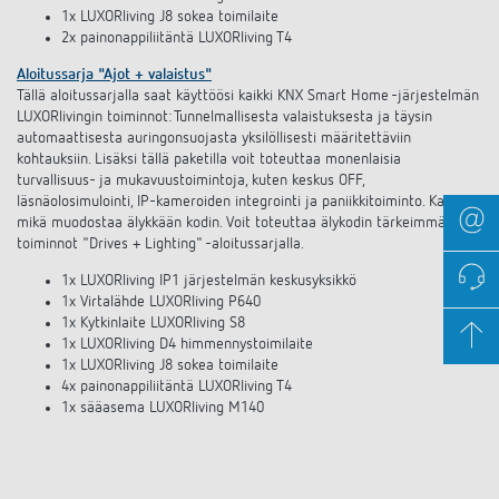
1x LUXORliving J8 sokea toimilaite
2x painonappiliitäntä LUXORliving T4
Aloitussarja "Ajot + valaistus"
Tällä aloitussarjalla saat käyttöösi kaikki KNX Smart Home -järjestelmän
LUXORlivingin toiminnot: Tunnelmallisesta valaistuksesta ja täysin
automaattisesta auringonsuojasta yksilöllisesti määritettäviin
kohtauksiin. Lisäksi tällä paketilla voit toteuttaa monenlaisia
turvallisuus- ja mukavuustoimintoja, kuten keskus OFF,
läsnäolosimulointi, IP-kameroiden integrointi ja paniikkitoiminto. Kaikki,
mikä muodostaa älykkään kodin. Voit toteuttaa älykodin tärkeimmät
toiminnot "Drives + Lighting" -aloitussarjalla.
1x LUXORliving IP1 järjestelmän keskusyksikkö
1x Virtalähde LUXORliving P640
1x Kytkinlaite LUXORliving S8
1x LUXORliving D4 himmennystoimilaite
1x LUXORliving J8 sokea toimilaite
4x painonappiliitäntä LUXORliving T4
1x sääasema LUXORliving M140