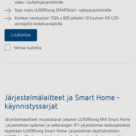
video-/puhelinjärjestelmille
Sopii myös LUXORliving SMARTstart -radiojärjestelmälle
Korkean resoluution 1024 x 600 pikselin 10 tuuman HD LCD-
värinäyttö kosketusnäytöllä
Lisätietoa
Vertaa tuotetta
Järjestelmälaitteet ja Smart Home -
käynnistyssarjat
Järjestelmälaitteet muodostavat jokaisen LUXORliving KNX Smart Home
-järjestelmän sydämen ja selkärangan. IP1-järjestelmän keskusyksikköä
käytetään LUXORliving Smart Home -järjestelmän käyttöönottoon