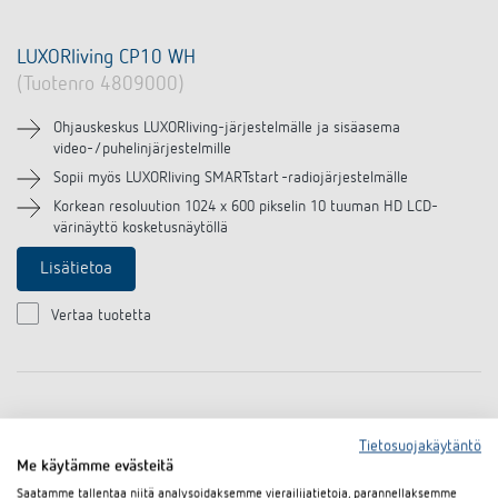
LUXORliving CP10 WH
(Tuotenro 4809000)
Ohjauskeskus LUXORliving-järjestelmälle ja sisäasema
video-/puhelinjärjestelmille
Sopii myös LUXORliving SMARTstart -radiojärjestelmälle
Korkean resoluution 1024 x 600 pikselin 10 tuuman HD LCD-
värinäyttö kosketusnäytöllä
Lisätietoa
Vertaa tuotetta
Tietosuojakäytäntö
Me käytämme evästeitä
Saatamme tallentaa niitä analysoidaksemme vierailijatietoja, parannellaksemme