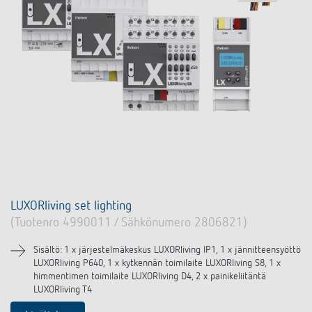
DALI-2 valaistuksen ohjaus
Yhteystiedot
Tuoteluettelot ja esitteet
Theben AG
Aika- ja valaistuksen ohjaus
Älyohjausjärjestelmä LUXORliving
Ajankohtaista
Tuotehaku
Ilmastoinnin säätö
Yhteyshenkilösi Thebenillä
Kytkentä- ja himmennys LED
Yhteistyö
Mediakirjasto
Lisätarvikkeet
Tiedustelut
Ilmanvaihto
Ympäristö
Smart Metering
Myynti maailmanlaajuisesti
Theben sovellukset
Design
LUXORliving
Tehokkaita apulaisia energiakriisissä
Historia
LUXORliving set lighting
(Tuotenro 4990011 / Sähkönumero 2806821)
Sisältö: 1 x järjestelmäkeskus LUXORliving IP1, 1 x jännitteensyöttö
LUXORliving P640, 1 x kytkennän toimilaite LUXORliving S8, 1 x
himmentimen toimilaite LUXORliving D4, 2 x painikeliitäntä
LUXORliving T4