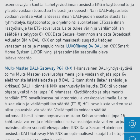
asennusväylän kautta. Lähetysviestinnän ansiosta EKG:n käyttöönotto ja
ylläpito voidaan toteuttaa helposti ja nopeasti. Näin DALI-ohjauslaite
voidaan vaihtaa vikatilanteessa ilman DALI-puolen osoitteistusta tai
ryhmittelyä. Käyttöönotto ja ohjelmointi suoritetaan ETS:ssä ilman
lisätyökaluja tai ETS-sovellusta. Laite tukee värin ja värilämpötilan
säätöä (laitetyyppi 8). KNX Data Secure -toiminnon ansiosta Broadcast
Actuator DM 4 DALI KNX on optimaalisesti suojattu tietojen
varastamiselta ja manipuloinnilta.
LUXORliving D4 DALI
on KNX Smart
Home System LUXORliving -järjestelmään saatavilla oleva
laitevaihtoehto.
Multi-Master DALI-Gateway P64 KNX
1-kanavainen DALI-yhdyskäytävä
toimii Multi-Master-sovellusohjaimena, jolla voidaan ohjata jopa 64
elektronista liitäntälaitetta ja 8 DALI-2-tunnistinta (liike/läsnäolo ja
kirkkaus) DALI-liitännällä KNX-asennusväylän kautta. EKG:itä voidaan
ohjata yksittäin tai jopa 16 ryhmässä. Käyttöönotto ja ohjelmointi
tehdään ETS-sovelluksessa tai integroidulla verkkopalvelimella. Laite
tukee värin ja värilämpötilan säätöä (DT-8) HCL-sovelluksia varten sekä
aikariippuvaista värisäätöä. Värilämpötila voidaan säätää
automaattisesti himmennysarvon mukaan. Kohtausmoduuli jopa 16
kohtausta varten ja efektimoduuli sekvenssiohjauksia varten tarjoavat
maksimaalisen suunnitteluvapauden. KNX Data Secure -toiminnon
ansiosta DALI Gateway P64 KNX on optimaalisesti suojattu tietojen
varastamiselta ja manipuloinnilta.