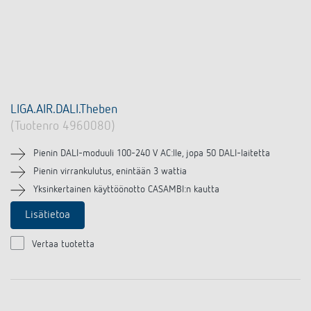
LIGA.AIR.DALI.Theben​
(Tuotenro 4960080)
Pienin DALI-moduuli 100-240 V AC:lle, jopa 50 DALI-laitetta
Pienin virrankulutus, enintään 3 wattia
Yksinkertainen käyttöönotto CASAMBI:n kautta
Lisätietoa
Vertaa tuotetta