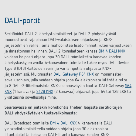
DALI-portit
Sertifioidut DALI-2-lähetystoimilaitteet ja DALI-2-yhdyskäytävät
muodostavat rajapinnan DALI-valaistuksen ohjauksen ja KNX-
järjestelmien välille. Tämä mahdollistaa lisätoiminnot, kuten varjostuksen
ja ilmastoinnin hallinnan. DALI-2-toimilaitteen kanssa
DM 4 DALI KNX
voidaan helposti ohjata jopa 30 DALI-toimilaitetta kanavaa kohden
lähetyskäskyjen avulla. 4-kanavainen toimilaite tukee myös DALI Device
Type 8 (DT8) -laitteiden värin ja värilämpötilan ohjausta KNX-
järjestelmissä. Multimaster
DALI Gateway P64 KNX
on monimaster-
sovellusohjain, jolla voidaan ohjata jopa 64 elektronista liitäntälaitetta
ja 8 DALI-2-liikeilmaisinta KNX-asennusväylän kautta. DALI-Gateway
S64
KNX
(1 kanava) ja
S128 KNX
(2 kanavaa) ohjaavat jopa 64 tai 128 EKG:tä
yksittäisinä sovellusohjaimina.
Seuraavassa on joitakin kohokohtia Theben laajasta sertifioitujen
DALI-yhdyskäytävien tuotevalikoimasta:
DALI Broadcast toimilaite
DM 4 DALI KNX
4-kanavaisella DALI-
yleisradiotoimilaitteella voidaan ohjata jopa 30 elektronista
liitäntälaitetta, joissa on DALI-liitäntä kanavaa kohden, KNX-