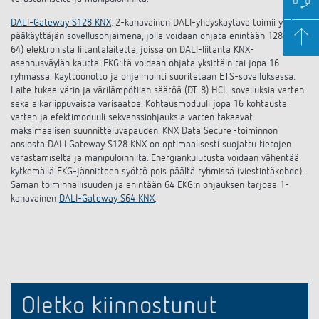
DALI-Gateway S128 KNX
: 2-kanavainen DALI-yhdyskäytävä toimii yhden
pääkäyttäjän sovellusohjaimena, jolla voidaan ohjata enintään 128 (2 x
64) elektronista liitäntälaitetta, joissa on DALI-liitäntä KNX-
asennusväylän kautta. EKG:itä voidaan ohjata yksittäin tai jopa 16
ryhmässä. Käyttöönotto ja ohjelmointi suoritetaan ETS-sovelluksessa.
Laite tukee värin ja värilämpötilan säätöä (DT-8) HCL-sovelluksia varten
sekä aikariippuvaista värisäätöä. Kohtausmoduuli jopa 16 kohtausta
varten ja efektimoduuli sekvenssiohjauksia varten takaavat
maksimaalisen suunnitteluvapauden. KNX Data Secure -toiminnon
ansiosta DALI Gateway S128 KNX on optimaalisesti suojattu tietojen
varastamiselta ja manipuloinnilta. Energiankulutusta voidaan vähentää
kytkemällä EKG-jännitteen syöttö pois päältä ryhmissä (viestintäkohde).
Saman toiminnallisuuden ja enintään 64 EKG:n ohjauksen tarjoaa 1-
kanavainen
DALI-Gateway S64 KNX
.
Oletko kiinnostunut