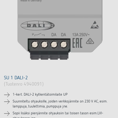
DALI-2 valaistuksen ohjaus
Yhteystiedot
Tuoteluettelot ja esitteet
Theben AG
Aika- ja valaistuksen ohjaus
Älyohjausjärjestelmä LUXORliving
Ajankohtaista
Tuotehaku
Ilmastoinnin säätö
Yhteyshenkilösi Thebenillä
Kytkentä- ja himmennys LED
Yhteistyö
Mediakirjasto
Lisätarvikkeet
Tiedustelut
Ilmanvaihto
Ympäristö
Smart Metering
Myynti maailmanlaajuisesti
Theben sovellukset
Design
LUXORliving
Tehokkaita apulaisia energiakriisissä
Historia
SU 1 DALI-2
(Tuotenro 4940091)
1-kert. DALI-2 kytkentätoimilaite UP
Suunniteltu ohjauksille, joiden verkkojännite on 230 V AC, esim.
lamppuja, tuulettimia, pumppuja jne.
Sopii lisäksi pienjännite ohjauksiin tai toisen tason esim.LVI-