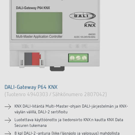
DALI-Gateway P64 KNX
(Tuotenro 4940303 / Sähkönumero 2807042)
KNX DALI-liitäntä Multi-Master-ohjain DALI-järjestelmän ja KNX-
väylän välillä, DALI-2 sertifioitu
Luotettava käyttöönotto ja tiedonsiirto KNX:n kautta KNX Data
Securen tukemana
8 kpl DALI-2 -anturia (liike/läsnäolo ja valoisuus) mahdollista