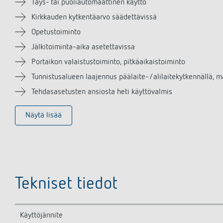
Täys- tai puoliautomaattinen käyttö
Kirkkauden kytkentäarvo säädettävissä
Opetustoiminto
Jälkitoiminta-aika asetettavissa
Portaikon valaistustoiminto, pitkäaikaistoiminto
Tunnistusalueen laajennus päälaite-/alilaitekytkennällä, ma
Tehdasasetusten ansiosta heti käyttövalmis
Näytä lisää
Tekniset tiedot
Käyttöjännite