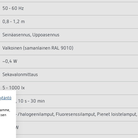
50 - 60 Hz
0,8 - 1,2 m
Seinäasennus, Uppoasennus
Valkoinen (samanlainen RAL 9010)
~0,4 W
Sekavalonmittaus
5 - 1000 lx
äytäntö
Impuls, 10 s - 30 min
toamme,
Hehku-/halogeenilamput, Fluoresenssilamput, Pienet loistelamput,
ksen
2300 W