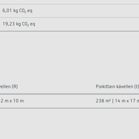
6,01 kg CO₂ eq
19,23 kg CO₂ eq
ellen (R)
Poikittain kävellen (t)
12 m x 10 m
238 m² | 14 m x 17 