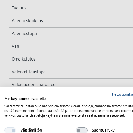
Taajuus
Asennuskorkeus
Asennustapa
Väri
Oma kulutus
Valonmittaustapa
Valoisuuden säätöalue
Tietosuojak
Valon jälkitoiminta-aika
Me käytämme evästeitä
Saatamme tallentaa niitä analysoidaksemme vierailijatietoja, parannellaksemme sivus
Lampputyypit
esittääksemme henkilökohtaista sisältöä ja tarjotaksemme sinulle erinomaisen kokemu
verkkosivustolla. Lisätietoja käyttämistämme evästeistä saat avaamalla asetukset.
Hehku-/halogeenilamppukuorma
Välttämätön
Suorituskyky