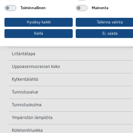
Kytkentävirta
Toiminnallinen
Mainonta
LED-lamppu < 2 W
Hyväksy kaikki
Tallenna valinta
LED-lamppu 2-8 W
Kiellä
Ei, säädä
LED-lamppu > 8 W
Liitäntätapa
Uppoasennusrasian koko
Kytkentälähtö
Tunnistusalue
Tunnistuskulma
Ympäristön lämpötila
Kotelointiluokka