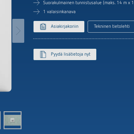
MAXplus
Anturijärjestelmä
set kellokytkimet
Suorakulmainen tunnistusalue (maks. 14 m x 
Näytä lisää
aloautomaatit
1 valaisinkanava
nnin
isää
Asiakirjakoriin
Tekninen tietolehti
Pyydä lisätietoja nyt