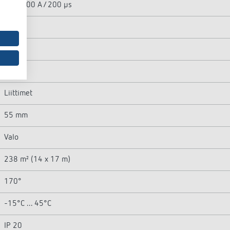
max. 600 A / 200 µs
40 W
450 W
450 W
Liittimet
55 mm
Valo
238 m² (14 x 17 m)
170°
-15°C ... 45°C
IP 20