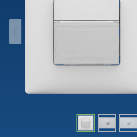
theLeda D
Analogi
theLeda S
Porrasv
Näytä lisää
Himme
Näytä l