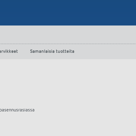
arvikkeet
Samanlaisia tuotteita
poasennusrasiassa