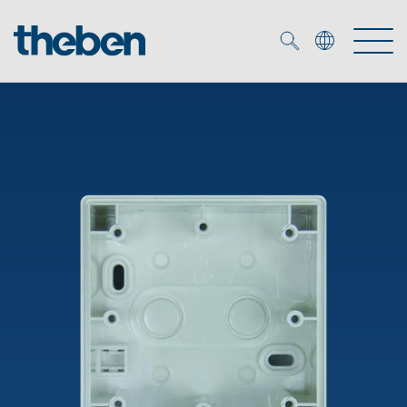
Merkzettel (
0
)
Tuotteet
OEM
KNX
Ratkaisuja
Smart Home
OEM ratkaisuja
DALI
Palvelu
KNX-järjestelmät
Läsnäolo- ja liiketunnistimet
Yritys
Liike- ja läsnäolotunnistimet
Mediakirjasto
LED valaisin