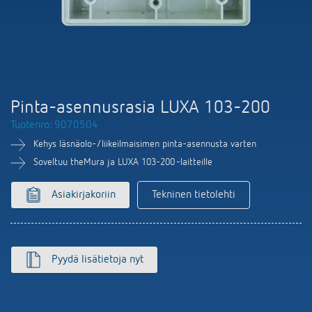
DALI-2 valaistuksen ohjaus
Yhteystiedot
Tuoteluettelot ja esitteet
Theben AG
Aika- ja valaistuksen ohjaus
Älyohjausjärjestelmä LUXORliving
Ajankohtaista
Tuotehaku
Ilmastoinnin säätö
Yhteyshenkilösi Thebenillä
Kytkentä- ja himmennys LED
Yhteistyö
Mediakirjasto
Lisätarvikkeet
Tiedustelut
Pinta-asennusrasia LUXA 103-200
Ilmanvaihto
Tuotenro: 9070504
Ympäristö
Smart Metering
Myynti maailmanlaajuisesti
Kehys läsnäolo-/liikeilmaisimen pinta-asennusta varten
Theben sovellukset
Design
Soveltuu theMura ja LUXA 103-200 -laitteille
LUXORliving
Tehokkaita apulaisia energiakriisissä
Asiakirjakoriin
Tekninen tietolehti
Historia
Pyydä lisätietoja nyt