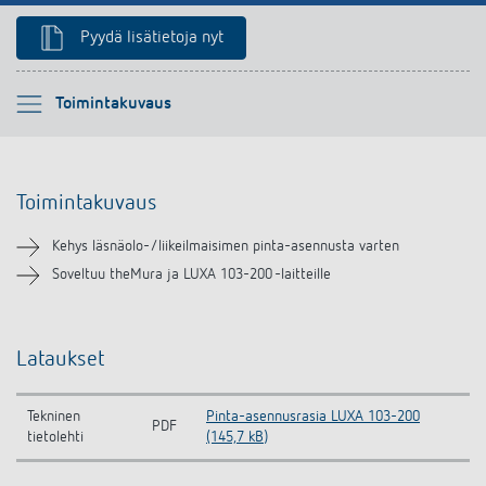
Pyydä lisätietoja nyt
Ole hyvä ja valitse
Toimintakuvaus
Toimintakuvaus
Toimintakuvaus
Lataukset
Kehys läsnäolo-/liikeilmaisimen pinta-asennusta varten
Samanlaisia tuotteita
Soveltuu theMura ja LUXA 103-200 -laitteille
Lataukset
Tekninen
Pinta-asennusrasia LUXA 103-200
PDF
tietolehti
(145,7 kB)