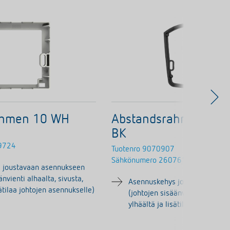
ahmen 10 WH
Abstandsrahmen the
BK
9724
Tuotenro
9070907
Sähkönumero
2607613
 joustavaan asennukseen
änvienti alhaalta, sivusta,
Asennuskehys joustavaan ase
sätilaa johtojen asennukselle)
(johtojen sisäänvienti alhaalta,
ylhäältä ja lisätilaa johtojen 