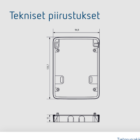
Tekniset piirustukset
Tietosuojak