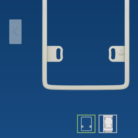
theLeda D
Analogi
theLeda S
Porrasv
Näytä lisää
Himme
Näytä l