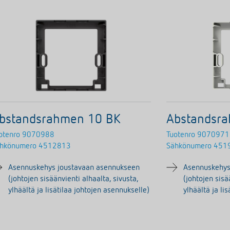
bstandsrahmen 10 BK
Abstandsr
otenro
9070988
Tuotenro
9070971
hkönumero
4512813
Sähkönumero
451
Asennuskehys joustavaan asennukseen
Asennuskehys
(johtojen sisäänvienti alhaalta, sivusta,
(johtojen sisä
ylhäältä ja lisätilaa johtojen asennukselle)
ylhäältä ja li