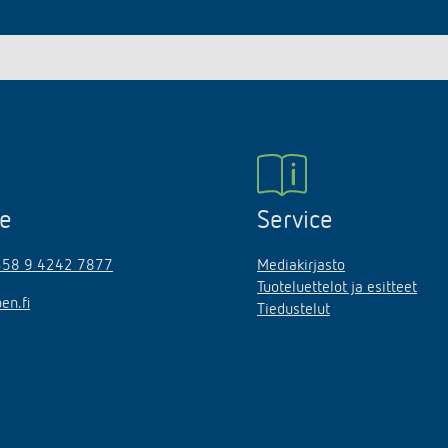
ne
Service
358 9 4242 7877
Mediakirjasto
Tuoteluettelot ja esitteet
en.fi
Tiedustelut