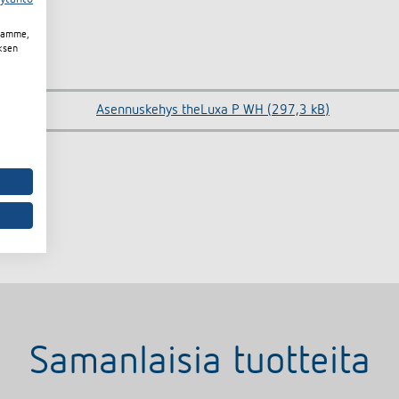
toamme,
ksen
Asennuskehys theLuxa P WH (297,3 kB)
Samanlaisia tuotteita