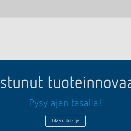
ostunut tuoteinnov
Pysy ajan tasalla!
Tilaa uutiskirje