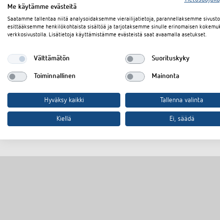
Me käytämme evästeitä
Saatamme tallentaa niitä analysoidaksemme vierailijatietoja, parannellaksemme sivus
Lataukset
esittääksemme henkilökohtaista sisältöä ja tarjotaksemme sinulle erinomaisen kokemu
verkkosivustolla. Lisätietoja käyttämistämme evästeistä saat avaamalla asetukset.
Välttämätön
Suorituskyky
Tekninen tietolehti
PDF
Toiminnallinen
Mainonta
Asiakirjakoriin
Hyväksy kaikki
Tallenna valinta
Kiellä
Ei, säädä