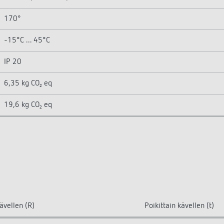
170°
-15°C ... 45°C
IP 20
6,35 kg CO₂ eq
19,6 kg CO₂ eq
ävellen (R)
Poikittain kävellen (t)