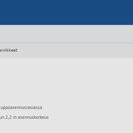
arvikkeet
n uppoasennusrasiassa
kun 2,2 m asennuskorkeus