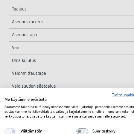
Taajuus
Asennuskorkeus
Asennustapa
Väri
Oma kulutus
Valonmittaustapa
Valoisuuden säätöalue
Tietosuojak
Valon jälkitoiminta-aika
Me käytämme evästeitä
Saatamme tallentaa niitä analysoidaksemme vierailijatietoja, parannellaksemme sivus
Lampputyypit
esittääksemme henkilökohtaista sisältöä ja tarjotaksemme sinulle erinomaisen kokemu
verkkosivustolla. Lisätietoja käyttämistämme evästeistä saat avaamalla asetukset.
Hehku-/halogeenilamppukuorma
Välttämätön
Suorituskyky