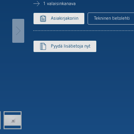
MAXplus
Anturijärjestelmä
set kellokytkimet
1 valaisinkanava
Näytä lisää
aloautomaatit
nnin
Asiakirjakoriin
Tekninen tietolehti
isää
Pyydä lisätietoja nyt