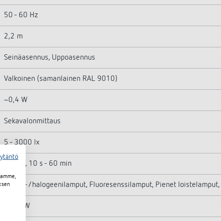
50 - 60 Hz
2,2 m
Seinäasennus, Uppoasennus
Valkoinen (samanlainen RAL 9010)
~0,4 W
Sekavalonmittaus
5 - 3000 lx
äytäntö
Impuls, 10 s - 60 min
toamme,
Hehku-/halogeenilamput, Fluoresenssilamput, Pienet loistelamput,
ksen
2300 W