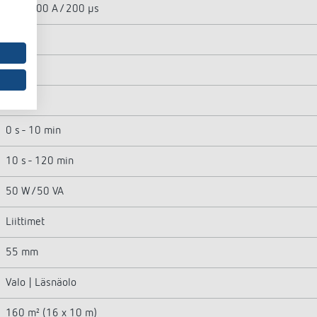
max. 600 A / 200 µs
40 W
450 W
450 W
0 s - 10 min
10 s - 120 min
50 W/50 VA
Liittimet
55 mm
Valo | Läsnäolo
160 m² (16 x 10 m)