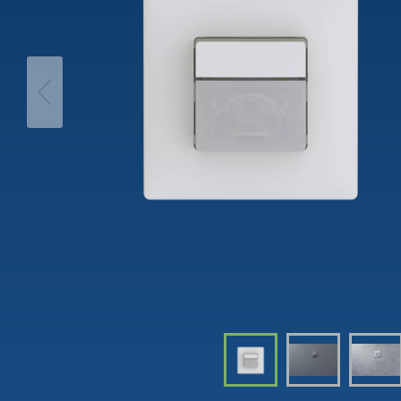
theLeda D
Analogi
theLeda S
Porrasv
Näytä lisää
Himme
Näytä l