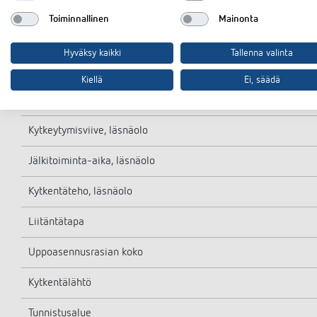
Kytkentävirta
Toiminnallinen
Mainonta
LED-lamppu < 2 W
Hyväksy kaikki
Tallenna valinta
LED-lamppu 2-8 W
Kiellä
Ei, säädä
LED-lamppu > 8 W
Kytkeytymisviive, läsnäolo
Jälkitoiminta-aika, läsnäolo
Kytkentäteho, läsnäolo
Liitäntätapa
Uppoasennusrasian koko
Kytkentälähtö
Tunnistusalue