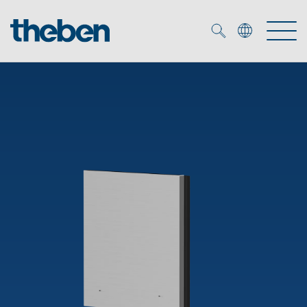
Merkzettel (
0
)
Tuotteet
OEM
KNX
Ratkaisuja
Smart Home
OEM ratkaisuja
DALI
Palvelu
KNX-järjestelmät
Läsnäolo- ja liiketunnistimet
Yritys
Liike- ja läsnäolotunnistimet
Mediakirjasto
LED valaisin