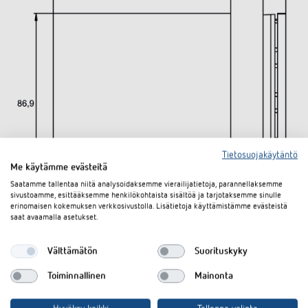
Tietosuojakäytäntö
Me käytämme evästeitä
Saatamme tallentaa niitä analysoidaksemme vierailijatietoja, parannellaksemme
sivustoamme, esittääksemme henkilökohtaista sisältöä ja tarjotaksemme sinulle
erinomaisen kokemuksen verkkosivustolla. Lisätietoja käyttämistämme evästeistä
saat avaamalla asetukset.
Lataukset
Välttämätön
Suorituskyky
Tekninen tietolehti
PDF
iONprime PB 1R ABR (257,3 kB)
Toiminnallinen
Mainonta