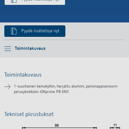
Pyydä lisätietoja nyt
Ole hyvä ja valitse
Toimintakuvaus
Toimintakuvaus
Toimintakuvaus
Lataukset
1-suuntainen keinukytkin, harjattu alumiini, painonappisensorin
perusyksikköön iONprime PB KNX
Tekniset piirustukset