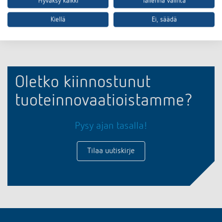
Hyväksy kaikki
Tallenna valinta
Asiakirjakoriin
Kiellä
Ei, säädä
Oletko kiinnostunut
tuoteinnovaatioistamme?
Pysy ajan tasalla!
Tilaa uutiskirje