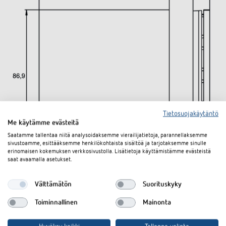
Tietosuojakäytäntö
Me käytämme evästeitä
Saatamme tallentaa niitä analysoidaksemme vierailijatietoja, parannellaksemme
sivustoamme, esittääksemme henkilökohtaista sisältöä ja tarjotaksemme sinulle
erinomaisen kokemuksen verkkosivustolla. Lisätietoja käyttämistämme evästeistä
saat avaamalla asetukset.
Lataukset
Välttämätön
Suorituskyky
Tekninen tietolehti
PDF
iONprime PB 1R MBR (269,6 kB)
Toiminnallinen
Mainonta