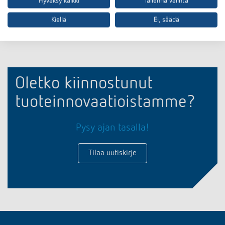
Hyväksy kaikki
Tallenna valinta
Asiakirjakoriin
Kiellä
Ei, säädä
Oletko kiinnostunut
tuoteinnovaatioistamme?
Pysy ajan tasalla!
Tilaa uutiskirje