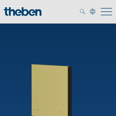
Merkzettel (
0
)
Tuotteet
OEM
KNX
Ratkaisuja
Smart Home
OEM ratkaisuja
DALI
Palvelu
KNX-järjestelmät
Läsnäolo- ja liiketunnistimet
Yritys
Liike- ja läsnäolotunnistimet
Mediakirjasto
LED valaisin