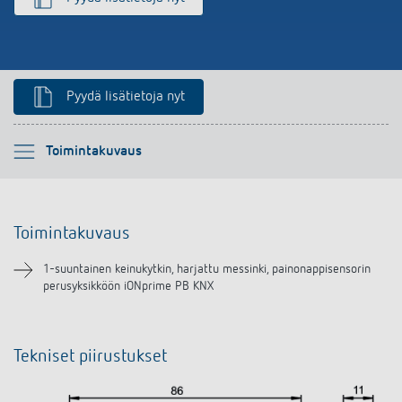
Pyydä lisätietoja nyt
Ole hyvä ja valitse
Toimintakuvaus
Toimintakuvaus
Toimintakuvaus
Lataukset
1-suuntainen keinukytkin, harjattu messinki, painonappisensorin
perusyksikköön iONprime PB KNX
Tekniset piirustukset