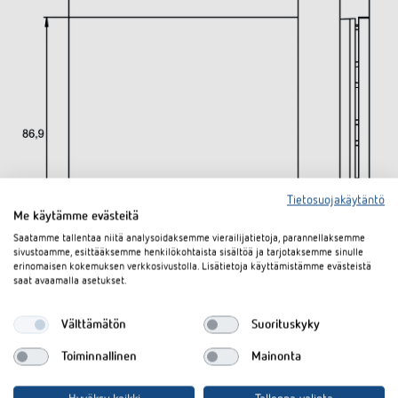
Tietosuojakäytäntö
Me käytämme evästeitä
Saatamme tallentaa niitä analysoidaksemme vierailijatietoja, parannellaksemme
sivustoamme, esittääksemme henkilökohtaista sisältöä ja tarjotaksemme sinulle
erinomaisen kokemuksen verkkosivustolla. Lisätietoja käyttämistämme evästeistä
saat avaamalla asetukset.
Lataukset
Välttämätön
Suorituskyky
Tekninen tietolehti
PDF
iONprime PB 4R MBK (243,6 kB)
Toiminnallinen
Mainonta