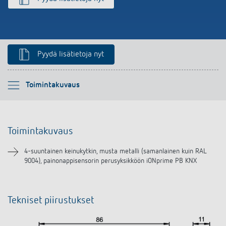
Pyydä lisätietoja nyt
Ole hyvä ja valitse
Toimintakuvaus
Toimintakuvaus
Toimintakuvaus
Lataukset
4-suuntainen keinukytkin, musta metalli (samanlainen kuin RAL
9004), painonappisensorin perusyksikköön iONprime PB KNX
Tekniset piirustukset