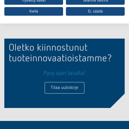
Hyväksy kaikki
Tallenna valinta
Asiakirjakoriin
Kiellä
Ei, säädä
Oletko kiinnostunut
tuoteinnovaatioistamme?
Pysy ajan tasalla!
Tilaa uutiskirje