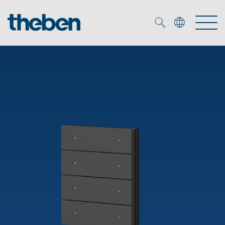
Merkzettel (
0
)
Tuotteet
OEM
KNX
Ratkaisuja
Smart Home
OEM ratkaisuja
DALI
Palvelu
KNX-järjestelmät
Läsnäolo- ja liiketunnistimet
Yritys
Liike- ja läsnäolotunnistimet
Mediakirjasto
LED valaisin