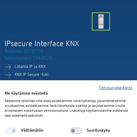
IPsecure Interface KNX
Tuotenro: 9070771
Sähkönumero 1740029
Liitäntä IP ja KNX
KNX IP Secure -tuki
Täyttää KNXnet-/IP-standardin vaatimukset
Tietosuojakäytäntö
Me käytämme evästeitä
Asiakirjakoriin
Tekninen tietolehti
Saatamme tallentaa niitä analysoidaksemme vierailijatietoja, parannellaksemme
sivustoamme, esittääksemme henkilökohtaista sisältöä ja tarjotaksemme sinulle
erinomaisen kokemuksen verkkosivustolla. Lisätietoja käyttämistämme evästeistä
saat avaamalla asetukset.
Pyydä lisätietoja nyt
Välttämätön
Suorituskyky