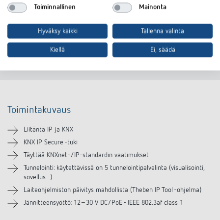
Toiminnallinen
Mainonta
Hyväksy kaikki
Tallenna valinta
Pyydä lisätietoja nyt
Kiellä
Ei, säädä
Ole hyvä ja valitse
IPsecure Interface KNX
Toimintakuvaus
Toimintakuvaus
Tekniset tiedot
Liitäntä IP ja KNX
Lataukset
KNX IP Secure -tuki
Täyttää KNXnet-/IP-standardin vaatimukset
Tunnelointi: käytettävissä on 5 tunnelointipalvelinta (visualisointi,
sovellus...)
Laiteohjelmiston päivitys mahdollista (Theben IP Tool -ohjelma)
Jännitteensyöttö: 12–30 V DC/PoE - IEEE 802.3af class 1