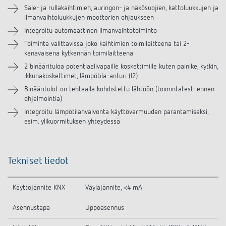
Säle- ja rullakaihtimien, auringon- ja näkösuojien, kattoluukkujen ja
Lisätarvikkeet
ilmanvaihtoluukkujen moottorien ohjaukseen
Integroitu automaattinen ilmanvaihtotoiminto
Toiminta valittavissa joko kaihtimien toimilaitteena tai 2-
kanavaisena kytkennän toimilaitteena
2 binäärituloa potentiaalivapaille koskettimille kuten painike, kytkin,
ikkunakoskettimet, lämpötila-anturi (I2)
Binääritulot on tehtaalla kohdistettu lähtöön (toimintatesti ennen
ohjelmointia)
Integroitu lämpötilanvalvonta käyttövarmuuden parantamiseksi,
esim. ylikuormituksen yhteydessä
Tekniset tiedot
Käyttöjännite KNX
Väyläjännite, <4 mA
Asennustapa
Uppoasennus