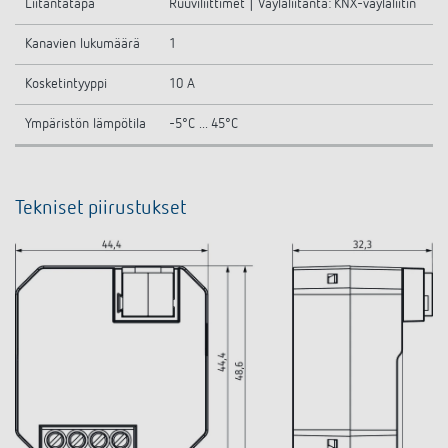
Liitäntätapa
Ruuviliittimet | Väyläliitäntä: KNX-väyläliitin
Kanavien lukumäärä
1
Kosketintyyppi
10 A
Ympäristön lämpötila
-5°C ... 45°C
Tekniset piirustukset