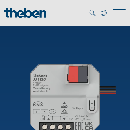
Merkzettel (
0
)
Tuotteet
OEM
KNX
Ratkaisuja
Smart Home
OEM ratkaisuja
DALI
Palvelu
KNX-järjestelmät
Läsnäolo- ja liiketunnistimet
Yritys
Liike- ja läsnäolotunnistimet
Mediakirjasto
LED valaisin