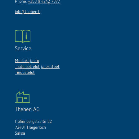
Phone:
+358 9 4242 7877
info@theben.fi
Service
Mediakirjasto
Tuoteluettelot ja esitteet
Tiedustelut
Theben AG
Hohenbergstraße 32
72401 Haigerloch
Saksa