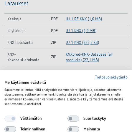
Lataukset
Käsikirja
PDF
JU 1 RF KNX (1,6 MB)
Käyttöohje
PDF
JU 1 KNX (2,9 MB)
KNX tietokanta
ZIP
JU 1 KNX (322,2 kB)
KNX-
KNXprod-KNX-Database (all
ZIP
Kokonaistietokanta
products) (22,1 MB)
Information Notice EU
JU 1 KNX-Information Notice EU
PDF
Tietosuojakäytäntö
Data Act
Data Act (58,7 kB)
Me käytämme evästeitä
CE declaration of
JU 1 KNX-CE declaration of
Saatamme tallentaa niitä analysoidaksemme vierailijatietoja, parannellaksemme
PDF
conformity
conformity (289,3 kB)
sivustoamme, esittääksemme henkilökohtaista sisältöä ja tarjotaksemme sinulle
erinomaisen kokemuksen verkkosivustolla. Lisätietoja käyttämistämme evästeistä
saat avaamalla asetukset.
Tekninen tietolehti
PDF
JU 1 KNX (588,1 kB)
Välttämätön
Suorituskyky
Asiakirjakoriin
Toiminnallinen
Mainonta