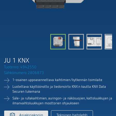
DALI-2 valaistuksen ohjaus
Yhteystiedot
Tuoteluettelot ja esitteet
Theben AG
Aika- ja valaistuksen ohjaus
Älyohjausjärjestelmä LUXORliving
Ajankohtaista
Tuotehaku
Ilmastoinnin säätö
Yhteyshenkilösi Thebenillä
Kytkentä- ja himmennys LED
Yhteistyö
Mediakirjasto
Lisätarvikkeet
Tiedustelut
Ilmanvaihto
Ympäristö
Smart Metering
Myynti maailmanlaajuisesti
Theben sovellukset
JU 1 KNX
Design
LUXORliving
Tuotenro: 4942550
Tehokkaita apulaisia energiakriisissä
Sähkönumero 2806873
Historia
1-osainen uppoasennettava kaihtimien/kytkennän toimilaite
Luotettava käyttöönotto ja tiedonsiirto KNX:n kautta KNX Data
Securen tukemana
Säle- ja rullakaihtimien, auringon- ja näkösuojien, kattoluukkujen ja
ilmanvaihtoluukkujen moottorien ohjaukseen
Asiakirjakoriin
Tekninen tietolehti