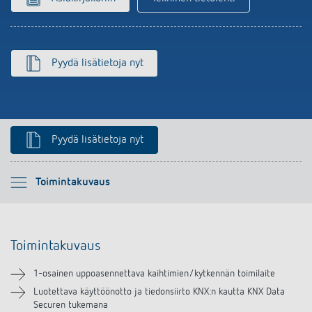
Pyydä lisätietoja nyt
Pyydä lisätietoja nyt
Ole hyvä ja valitse
Toimintakuvaus
Toimintakuvaus
Toimintakuvaus
Tekniset tiedot
1-osainen uppoasennettava kaihtimien/kytkennän toimilaite
Lataukset
Luotettava käyttöönotto ja tiedonsiirto KNX:n kautta KNX Data
Securen tukemana