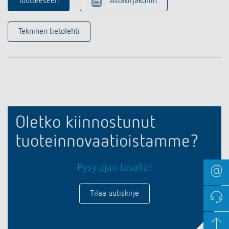
Tuotteeseen
Asiakirjakoriin
Tekninen tietolehti
Oletko kiinnostunut
tuoteinnovaatioistamme?
Pysy ajan tasalla!
Tilaa uutiskirje