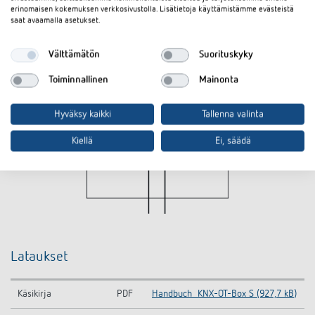
erinomaisen kokemuksen verkkosivustolla. Lisätietoja käyttämistämme evästeistä
saat avaamalla asetukset.
Välttämätön
Suorituskyky
Toiminnallinen
Mainonta
Hyväksy kaikki
Tallenna valinta
Kiellä
Ei, säädä
Lataukset
Käsikirja
PDF
Handbuch_KNX-OT-Box S (927,7 kB)