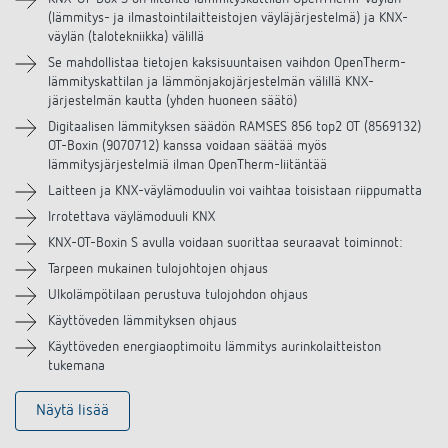
(lämmitys- ja ilmastointilaitteistojen väyläjärjestelmä) ja KNX-
Lataukset
väylän (talotekniikka) välillä
Se mahdollistaa tietojen kaksisuuntaisen vaihdon OpenTherm-
lämmityskattilan ja lämmönjakojärjestelmän välillä KNX-
järjestelmän kautta (yhden huoneen säätö)
Digitaalisen lämmityksen säädön RAMSES 856 top2 OT (8569132)
OT-Boxin (9070712) kanssa voidaan säätää myös
lämmitysjärjestelmiä ilman OpenTherm-liitäntää
Laitteen ja KNX-väylämoduulin voi vaihtaa toisistaan riippumatta
Irrotettava väylämoduuli KNX
KNX-OT-Boxin S avulla voidaan suorittaa seuraavat toiminnot:
Tarpeen mukainen tulojohtojen ohjaus
Ulkolämpötilaan perustuva tulojohdon ohjaus
Käyttöveden lämmityksen ohjaus
Käyttöveden energiaoptimoitu lämmitys aurinkolaitteiston
tukemana
Näytä lisää