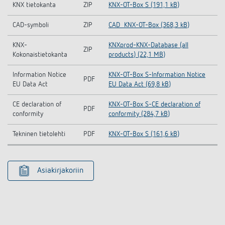
KNX tietokanta
ZIP
KNX-OT-Box S (191,1 kB)
CAD-symboli
ZIP
CAD_KNX-OT-Box (368,3 kB)
KNX-
KNXprod-KNX-Database (all
ZIP
Kokonaistietokanta
products) (22,1 MB)
Information Notice
KNX-OT-Box S-Information Notice
PDF
EU Data Act
EU Data Act (69,8 kB)
CE declaration of
KNX-OT-Box S-CE declaration of
PDF
conformity
conformity (284,7 kB)
Tekninen tietolehti
PDF
KNX-OT-Box S (161,6 kB)
Asiakirjakoriin