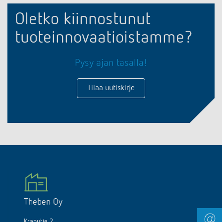
Oletko kiinnostunut
tuoteinnovaatioistamme?
Pysy ajan tasalla!
Tilaa uutiskirje
Theben Oy
Kraputie 2