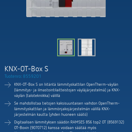
DALI-2 valaistuksen ohjaus
Yhteystiedot
Tuoteluettelot ja esitteet
Theben AG
Aika- ja valaistuksen ohjaus
Älyohjausjärjestelmä LUXORliving
Ajankohtaista
Tuotehaku
Ilmastoinnin säätö
Yhteyshenkilösi Thebenillä
Kytkentä- ja himmennys LED
Yhteistyö
Mediakirjasto
Lisätarvikkeet
Tiedustelut
Ilmanvaihto
Ympäristö
Smart Metering
Myynti maailmanlaajuisesti
Theben sovellukset
KNX-OT-Box S
Design
LUXORliving
Tuotenro: 8559201
Tehokkaita apulaisia energiakriisissä
Historia
KNX-OT-Box S on liitäntä lämmityskattilan OpenTherm-väylän
(lämmitys- ja ilmastointilaitteistojen väyläjärjestelmä) ja KNX-
väylän (talotekniikka) välillä
Se mahdollistaa tietojen kaksisuuntaisen vaihdon OpenTherm-
lämmityskattilan ja lämmönjakojärjestelmän välillä KNX-
järjestelmän kautta (yhden huoneen säätö)
Digitaalisen lämmityksen säädön RAMSES 856 top2 OT (8569132)
OT-Boxin (9070712) kanssa voidaan säätää myös