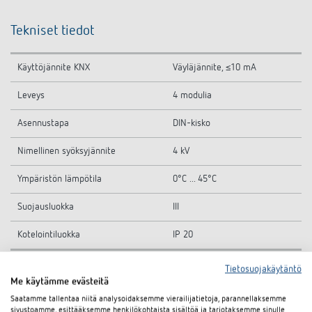
Tekniset tiedot
Käyttöjännite KNX
Väyläjännite, ≤10 mA
Leveys
4 modulia
Asennustapa
DIN-kisko
Nimellinen syöksyjännite
4 kV
Ympäristön lämpötila
0°C ... 45°C
Suojausluokka
III
Kotelointiluokka
IP 20
Tietosuojakäytäntö
Me käytämme evästeitä
Tekniset piirustukset
Saatamme tallentaa niitä analysoidaksemme vierailijatietoja, parannellaksemme
sivustoamme, esittääksemme henkilökohtaista sisältöä ja tarjotaksemme sinulle