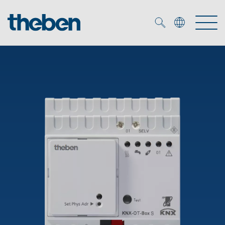
Merkzettel (
0
)
Tuotteet
OEM
KNX
Ratkaisuja
Smart Home
OEM ratkaisuja
DALI
Palvelu
KNX-järjestelmät
Läsnäolo- ja liiketunnistimet
Yritys
Liike- ja läsnäolotunnistimet
Mediakirjasto
LED valaisin