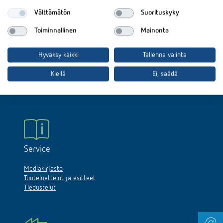
Välttämätön
Suorituskyky
Toiminnallinen
Mainonta
Hotline
Hyväksy kaikki
Tallenna valinta
Phone:
+358 9 4242 7877
Kiellä
Ei, säädä
info@theben.fi
Service
Mediakirjasto
Tuoteluettelot ja esitteet
Tiedustelut