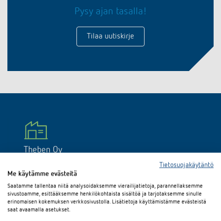
DALI-2 valaistuksen ohjaus
Yhteystiedot
Pysy ajan tasalla!
Tuoteluettelot ja esitteet
Theben AG
Aika- ja valaistuksen ohjaus
Älyohjausjärjestelmä LUXORliving
Tilaa uutiskirje
Ajankohtaista
Tuotehaku
Ilmastoinnin säätö
Yhteyshenkilösi Thebenillä
Kytkentä- ja himmennys LED
Yhteistyö
Mediakirjasto
Lisätarvikkeet
Tiedustelut
Ilmanvaihto
Ympäristö
Smart Metering
Myynti maailmanlaajuisesti
Theben sovellukset
Design
LUXORliving
Tehokkaita apulaisia energiakriisissä
Historia
Theben Oy
Tietosuojakäytäntö
Kraputie 2
Me käytämme evästeitä
00890 Helsinki
Saatamme tallentaa niitä analysoidaksemme vierailijatietoja, parannellaksemme
Suomi
sivustoamme, esittääksemme henkilökohtaista sisältöä ja tarjotaksemme sinulle
erinomaisen kokemuksen verkkosivustolla. Lisätietoja käyttämistämme evästeistä
Phone:
+358 9 4242 7877
saat avaamalla asetukset.
E-mail:
info@theben.fi