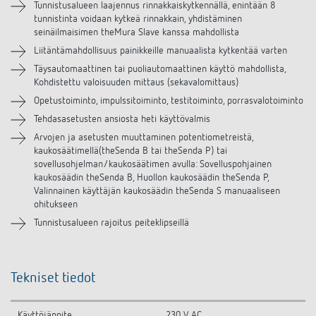
Tunnistusalueen laajennus rinnakkaiskytkennällä, enintään 8
tunnistinta voidaan kytkeä rinnakkain, yhdistäminen
Lisätarvikkeet
seinäilmaisimen theMura Slave kanssa mahdollista
Liitäntämahdollisuus painikkeille manuaalista kytkentää varten
Täysautomaattinen tai puoliautomaattinen käyttö mahdollista,
Kohdistettu valoisuuden mittaus (sekavalomittaus)
Opetustoiminto, impulssitoiminto, testitoiminto, porrasvalotoiminto
Tehdasasetusten ansiosta heti käyttövalmis
Arvojen ja asetusten muuttaminen potentiometreistä,
kaukosäätimellä(theSenda B tai theSenda P) tai
sovellusohjelman/kaukosäätimen avulla: Sovelluspohjainen
kaukosäädin theSenda B, Huollon kaukosäädin theSenda P,
Valinnainen käyttäjän kaukosäädin theSenda S manuaaliseen
ohitukseen
Tunnistusalueen rajoitus peiteklipseillä
Tekniset tiedot
Käyttöjännite
230 V AC