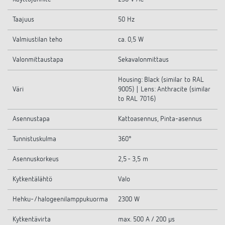
Taajuus
50 Hz
Valmiustilan teho
ca. 0,5 W
Valonmittaustapa
Sekavalonmittaus
Housing: Black (similar to RAL
Väri
9005) | Lens: Anthracite (similar
to RAL 7016)
Asennustapa
Kattoasennus, Pinta-asennus
Tunnistuskulma
360°
Asennuskorkeus
2,5 - 3,5 m
Kytkentälähtö
Valo
Hehku-/halogeenilamppukuorma
2300 W
Kytkentävirta
max. 500 A / 200 µs