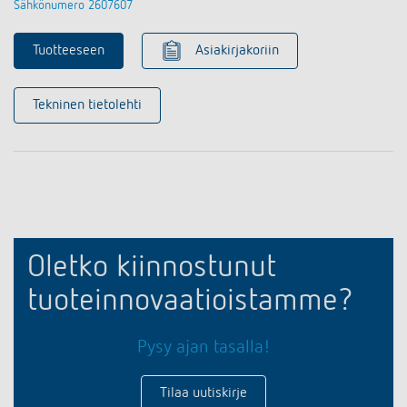
Sähkönumero 2607607
Tuotteeseen
Asiakirjakoriin
Tekninen tietolehti
Oletko kiinnostunut
tuoteinnovaatioistamme?
Pysy ajan tasalla!
Tilaa uutiskirje