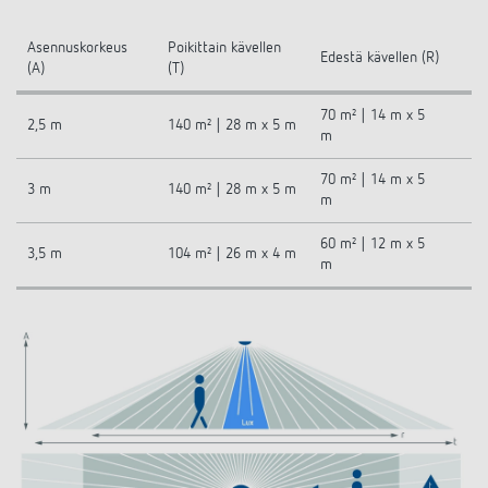
Asennuskorkeus
Poikittain kävellen
Edestä kävellen (R)
(A)
(T)
70 m² | 14 m x 5
2,5 m
140 m² | 28 m x 5 m
m
70 m² | 14 m x 5
3 m
140 m² | 28 m x 5 m
m
60 m² | 12 m x 5
3,5 m
104 m² | 26 m x 4 m
m