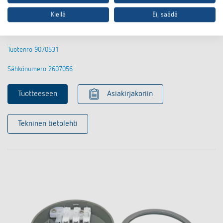
Kiellä
Ei, säädä
QuickSafe pallonsuojakori
Tuotenro 9070531
Sähkönumero 2607056
Tuotteeseen
Asiakirjakoriin
Tekninen tietolehti