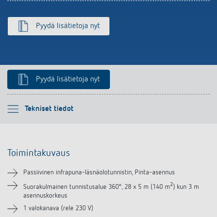
Pyydä lisätietoja nyt
Pyydä lisätietoja nyt
Ole hyvä ja valitse
Tekniset tiedot
Toimintakuvaus
Toimintakuvaus
Tekniset tiedot
Passiivinen infrapuna-läsnäolotunnistin, Pinta-asennus
Lataukset
2
Suorakulmainen tunnistusalue 360°, 28 x 5 m (140 m
) kun 3 m
asennuskorkeus
Videot
1 valokanava (rele 230 V)