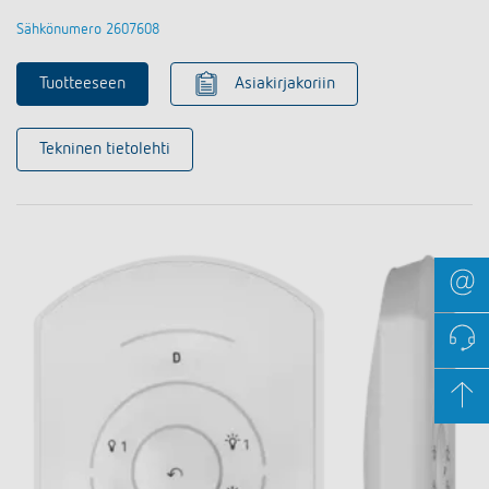
Sähkönumero 2607608
Tuotteeseen
Asiakirjakoriin
Tekninen tietolehti