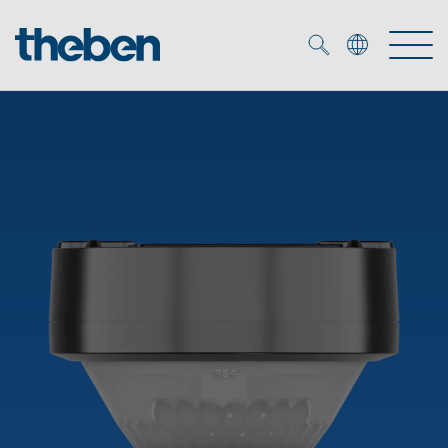
Merkzettel (
0
)
Tuotteet
OEM
KNX
Ratkaisuja
Smart Home
OEM ratkaisuja
DALI
Palvelu
KNX-järjestelmät
Läsnäolo- ja liiketunnistimet
Yritys
Liike- ja läsnäolotunnistimet
Mediakirjasto
LED valaisin