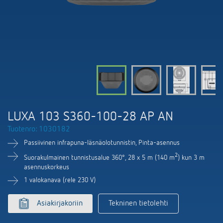
DALI-2 valaistuksen ohjaus
Yhteystiedot
Tuoteluettelot ja esitteet
Theben AG
Aika- ja valaistuksen ohjaus
Älyohjausjärjestelmä LUXORliving
Ajankohtaista
Tuotehaku
Ilmastoinnin säätö
Yhteyshenkilösi Thebenillä
Kytkentä- ja himmennys LED
Yhteistyö
Mediakirjasto
Lisätarvikkeet
Tiedustelut
Ilmanvaihto
Ympäristö
Smart Metering
Myynti maailmanlaajuisesti
Theben sovellukset
LUXA 103 S360-100-28 AP AN
Design
LUXORliving
Tuotenro: 1030182
Tehokkaita apulaisia energiakriisissä
Historia
Passiivinen infrapuna-läsnäolotunnistin, Pinta-asennus
2
Suorakulmainen tunnistusalue 360°, 28 x 5 m (140 m
) kun 3 m
asennuskorkeus
1 valokanava (rele 230 V)
Asiakirjakoriin
Tekninen tietolehti