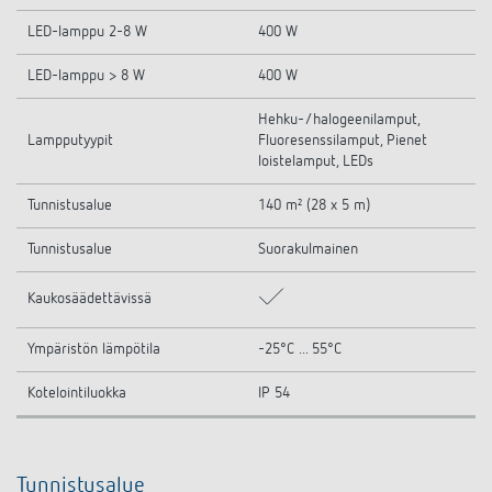
LED-lamppu 2-8 W
400 W
LED-lamppu > 8 W
400 W
Hehku-/halogeenilamput,
Lampputyypit
Fluoresenssilamput, Pienet
loistelamput, LEDs
Tunnistusalue
140 m² (28 x 5 m)
Tunnistusalue
Suorakulmainen
Kaukosäädettävissä
Ympäristön lämpötila
-25°C ... 55°C
Kotelointiluokka
IP 54
Tunnistusalue