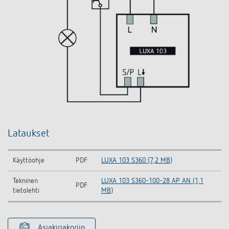
Lataukset
Käyttöohje
PDF
LUXA 103 S360 (7,2 MB)
Tekninen
LUXA 103 S360-100-28 AP AN (1,1
PDF
tietolehti
MB)
Asiakirjakoriin