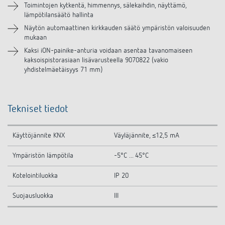
Toimintojen kytkentä, himmennys, sälekaihdin, näyttämö,
lämpötilansäätö hallinta
Samanlaisia tuotteita
Näytön automaattinen kirkkauden säätö ympäristön valoisuuden
mukaan
Kaksi iON-painike-anturia voidaan asentaa tavanomaiseen
kaksoispistorasiaan lisävarusteella 9070822 (vakio
yhdistelmäetäisyys 71 mm)
Tekniset tiedot
Käyttöjännite KNX
Väyläjännite, ≤12,5 mA
Ympäristön lämpötila
-5°C ... 45°C
Kotelointiluokka
IP 20
Suojausluokka
III