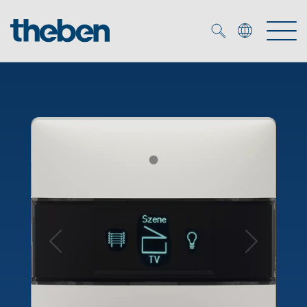
Merkzettel (
0
)
Tuotteet
OEM
KNX
Ratkaisuja
Smart Home
OEM ratkaisuja
DALI
Palvelu
KNX-järjestelmät
Läsnäolo- ja liiketunnistimet
Yritys
Liike- ja läsnäolotunnistimet
Mediakirjasto
LED valaisin