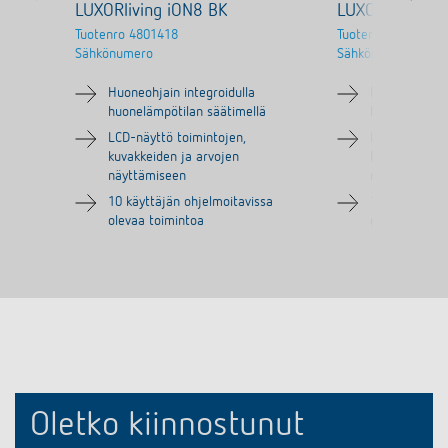
LUXORliving iON8 BK
LUXORliving i
Tuotenro
4801418
Tuotenro
4802418
Sähkönumero
Sähkönumero
Huoneohjain integroidulla
Huoneohjain i
huonelämpötilan säätimellä
huonelämpöti
LCD-näyttö toimintojen,
LCD-näyttö to
kuvakkeiden ja arvojen
kuvakkeiden j
näyttämiseen
näyttämisee
10 käyttäjän ohjelmoitavissa
10 käyttäjän 
olevaa toimintoa
olevaa toimi
Oletko kiinnostunut