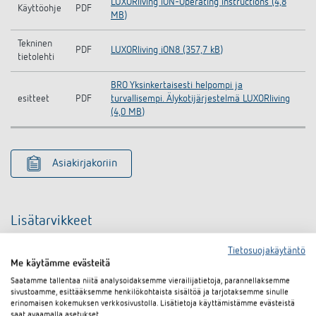
LUXORliving iON-Operating instructions (4,8
Käyttöohje
PDF
MB)
Tekninen
PDF
LUXORliving iON8 (357,7 kB)
tietolehti
BRO Yksinkertaisesti helpompi ja
esitteet
PDF
turvallisempi. Älykotijärjestelmä LUXORliving
(4,0 MB)
Asiakirjakoriin
Lisätarvikkeet
Tietosuojakäytäntö
Me käytämme evästeitä
Saatamme tallentaa niitä analysoidaksemme vierailijatietoja, parannellaksemme
sivustoamme, esittääksemme henkilökohtaista sisältöä ja tarjotaksemme sinulle
erinomaisen kokemuksen verkkosivustolla. Lisätietoja käyttämistämme evästeistä
saat avaamalla asetukset.