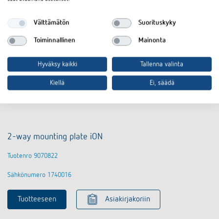
Välttämätön
Suorituskyky
Toiminnallinen
Mainonta
Hyväksy kaikki
Tallenna valinta
Kiellä
Ei, säädä
2-way mounting plate iON
Tuotenro 9070822
Sähkönumero 1740016
Tuotteeseen
Asiakirjakoriin