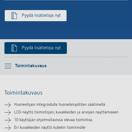
Pyydä lisätietoja nyt
Pyydä lisätietoja nyt
Ole hyvä ja valitse
Toimintakuvaus
Toimintakuvaus
Toimintakuvaus
Tekniset tiedot
Huoneohjain integroidulla huonelämpötilan säätimellä
Lataukset
LCD-näyttö toimintojen, kuvakkeiden ja arvojen näyttämiseen
10 käyttäjän ohjelmoitavissa olevaa toimintoa
Lisätarvikkeet
Eri kuvakkeiden näyttö kullekin toiminnolle