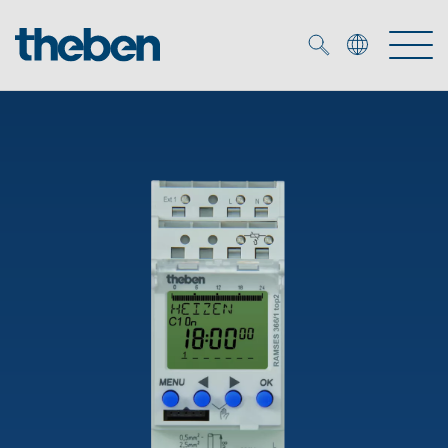
Merkzettel (
0
)
Tuotteet
OEM
KNX
Ratkaisuja
Smart Home
OEM ratkaisuja
DALI
Palvelu
KNX-järjestelmät
Läsnäolo- ja liiketunnistimet
Yritys
Liike- ja läsnäolotunnistimet
Mediakirjasto
LED valaisin