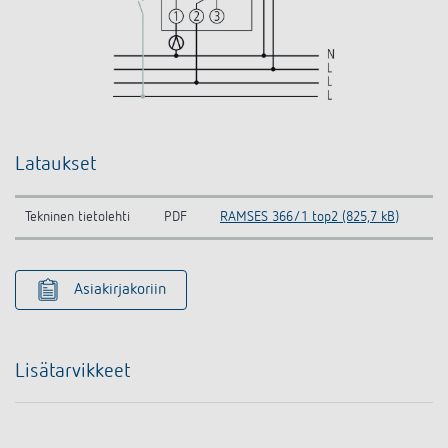
Lataukset
Tekninen tietolehti
PDF
RAMSES 366/1 top2 (825,7 kB)
Asiakirjakoriin
Lisätarvikkeet