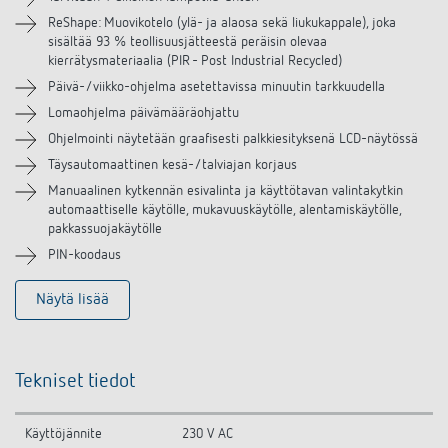
Lisätarvikkeet
ReShape: Muovikotelo (ylä- ja alaosa sekä liukukappale), joka
sisältää 93 % teollisuusjätteestä peräisin olevaa
kierrätysmateriaalia (PIR - Post Industrial Recycled)
Päivä-/viikko-ohjelma asetettavissa minuutin tarkkuudella
Lomaohjelma päivämääräohjattu
Ohjelmointi näytetään graafisesti palkkiesityksenä LCD-näytössä
Täysautomaattinen kesä-/talviajan korjaus
Manuaalinen kytkennän esivalinta ja käyttötavan valintakytkin
automaattiselle käytölle, mukavuuskäytölle, alentamiskäytölle,
pakkassuojakäytölle
PIN-koodaus
Näytä lisää
Tekniset tiedot
Käyttöjännite
230 V AC