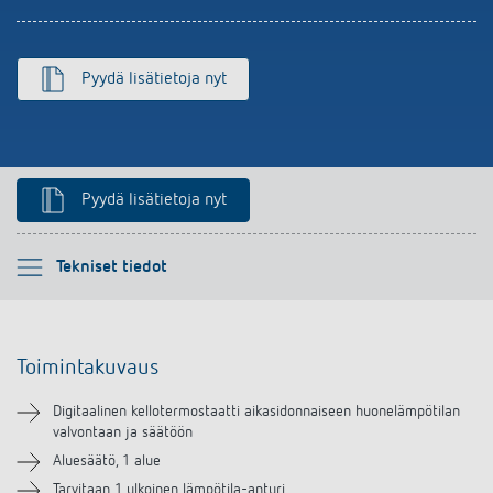
Pyydä lisätietoja nyt
Pyydä lisätietoja nyt
Ole hyvä ja valitse
Tekniset tiedot
Toimintakuvaus
Toimintakuvaus
Tekniset tiedot
Digitaalinen kellotermostaatti aikasidonnaiseen huonelämpötilan
valvontaan ja säätöön
Lataukset
Aluesäätö, 1 alue
Tarvitaan 1 ulkoinen lämpötila-anturi