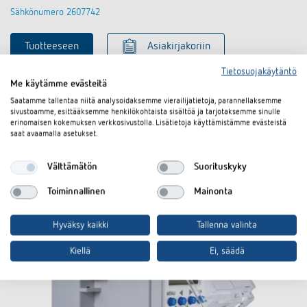
Sähkönumero 2607742
Tuotteeseen
Asiakirjakoriin
Tietosuojakäytäntö
Me käytämme evästeitä
Tekninen tietolehti
Saatamme tallentaa niitä analysoidaksemme vierailijatietoja, parannellaksemme
sivustoamme, esittääksemme henkilökohtaista sisältöä ja tarjotaksemme sinulle
erinomaisen kokemuksen verkkosivustolla. Lisätietoja käyttämistämme evästeistä
saat avaamalla asetukset.
Välttämätön
Suorituskyky
Toiminnallinen
Mainonta
Hyväksy kaikki
Tallenna valinta
Kiellä
Ei, säädä