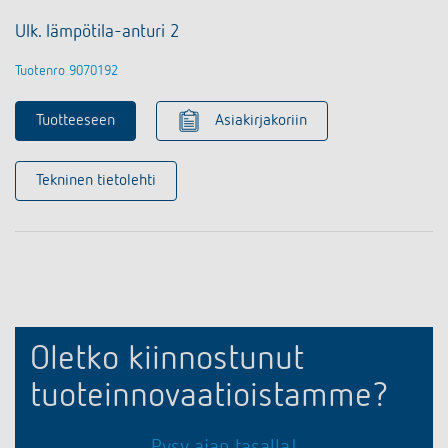
Ulk. lämpötila-anturi 2
Tuotenro 9070192
Tuotteeseen
Asiakirjakoriin
Tekninen tietolehti
Oletko kiinnostunut
tuoteinnovaatioistamme?
Pysy ajan tasalla!