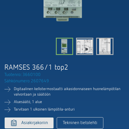
DALI-2 valaistuksen ohjaus
Yhteystiedot
Tuoteluettelot ja esitteet
Theben AG
Aika- ja valaistuksen ohjaus
Älyohjausjärjestelmä LUXORliving
Ajankohtaista
Tuotehaku
Ilmastoinnin säätö
Yhteyshenkilösi Thebenillä
Kytkentä- ja himmennys LED
Yhteistyö
Mediakirjasto
Lisätarvikkeet
Tiedustelut
Ilmanvaihto
Ympäristö
Smart Metering
Myynti maailmanlaajuisesti
Theben sovellukset
RAMSES 366/1 top2
Design
LUXORliving
Tuotenro: 3660100
Tehokkaita apulaisia energiakriisissä
Sähkönumero 2607649
Historia
Digitaalinen kellotermostaatti aikasidonnaiseen huonelämpötilan
valvontaan ja säätöön
Aluesäätö, 1 alue
Tarvitaan 1 ulkoinen lämpötila-anturi
Asiakirjakoriin
Tekninen tietolehti