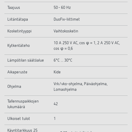
Taajuus
50 - 60 Hz
Liitäntätapa
DuoFix-liittimet
Kosketintyyppi
Vaihtokosketin
10 A 250 V AC, cos φ = 1, 2 A 250 V AC,
Kytkentäteho
cos φ = 0,6
Lämpötilan säätöalue
6°C ... 30°C
Aikaperuste
Kide
Vrk/vko-ohjelma, Päiväohjelma,
Ohjelma
Lomaohjelma
Tallennuspaikkojen
42
lukumäärä
Ulkoiset tulot
1
Käyntitarkkuus 25