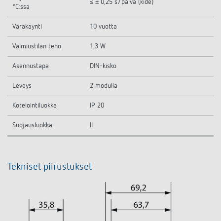
≤ ± 0,25 s/päivä (kide)
°C:ssa
Varakäynti
10 vuotta
Valmiustilan teho
1,3 W
Asennustapa
DIN-kisko
Leveys
2 modulia
Kotelointiluokka
IP 20
Suojausluokka
II
Tekniset piirustukset