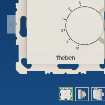
theLeda D
Analogi
theLeda S
Porrasv
Näytä lisää
Himme
Näytä l