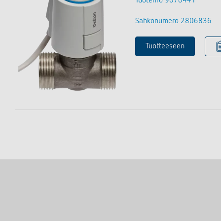
Tuotenro 9070441
Sähkönumero 2806836
Tuotteeseen