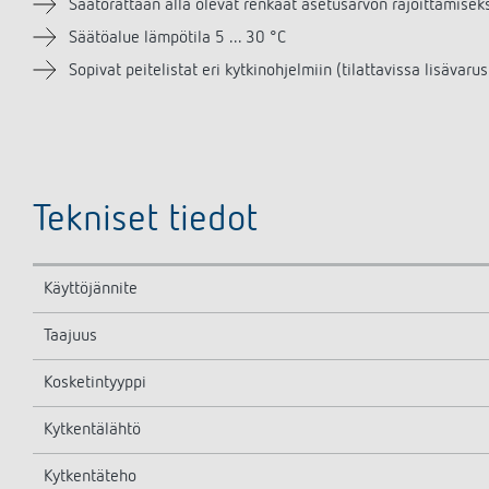
Säätörattaan alla olevat renkaat asetusarvon rajoittamisek
Säätöalue lämpötila 5 ... 30 °C
Sopivat peitelistat eri kytkinohjelmiin (tilattavissa lisävaru
Tekniset tiedot
Käyttöjännite
Taajuus
Kosketintyyppi
Kytkentälähtö
Kytkentäteho