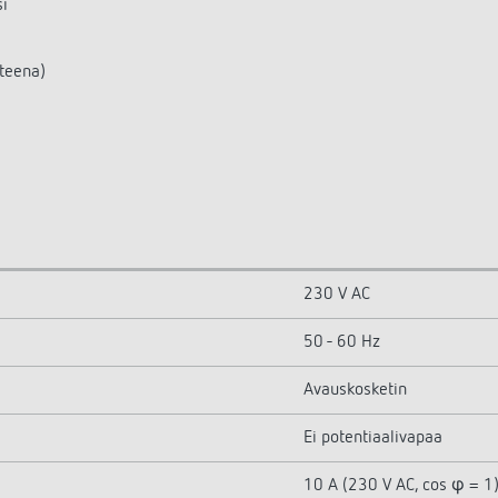
si
steena)
230 V AC
50 - 60 Hz
Avauskosketin
Ei potentiaalivapaa
10 A (230 V AC, cos φ = 1