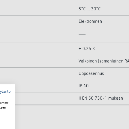
5°C ... 30°C
Elektroninen
± 0.25 K
Valkoinen (samanlainen R
Uppoasennus
IP 40
äytäntö
II EN 60 730-1 mukaan
toamme,
ksen