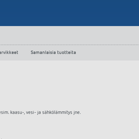
arvikkeet
Samanlaisia tuotteita
esim. kaasu-, vesi- ja sähkölämmitys jne.