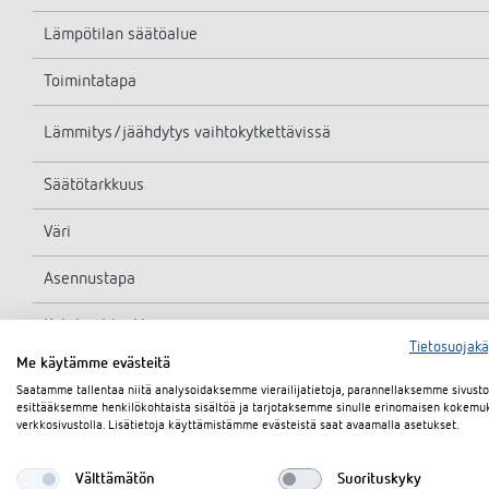
Lämpötilan säätöalue
Toimintatapa
Lämmitys/jäähdytys vaihtokytkettävissä
Säätötarkkuus
Väri
Asennustapa
Kotelointiluokka
Tietosuojak
Me käytämme evästeitä
Suojausluokka
Saatamme tallentaa niitä analysoidaksemme vierailijatietoja, parannellaksemme sivus
esittääksemme henkilökohtaista sisältöä ja tarjotaksemme sinulle erinomaisen kokemu
verkkosivustolla. Lisätietoja käyttämistämme evästeistä saat avaamalla asetukset.
Välttämätön
Suorituskyky