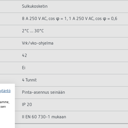
Sulkukosketin
8 A 250 V AC, cos φ = 1, 1 A 250 V AC, cos φ = 0,6
2°C ... 30°C
Vrk/vko-ohjelma
42
Ei
4 Tunnit
äytäntö
Pinta-asennus seinään
toamme,
IP 20
ksen
II EN 60 730-1 mukaan