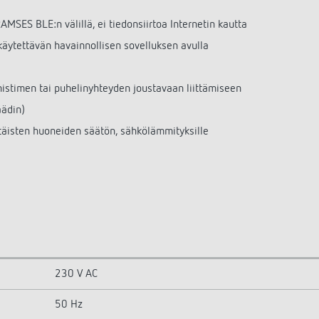
SES BLE:n välillä, ei tiedonsiirtoa Internetin kautta
käytettävän havainnollisen sovelluksen avulla
nnistimen tai puhelinyhteyden joustavaan liittämiseen
äädin)
ttäisten huoneiden säätön, sähkölämmityksille
230 V AC
50 Hz