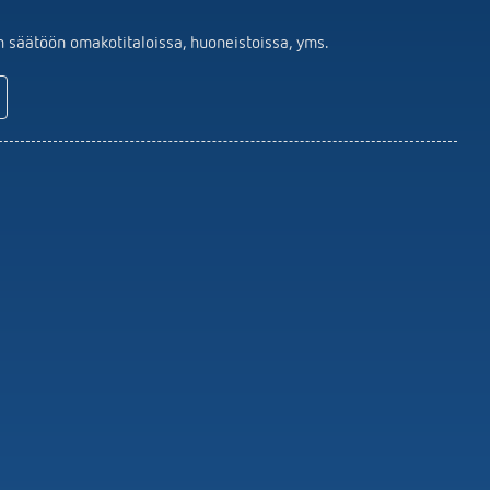
Kaukosäätimet ilmaisimet /
valonheittimet
 säätöön omakotitaloissa, huoneistoissa, yms.
Asennusmateriaalin Tunnistimet /
valaisin
Näytä lisää