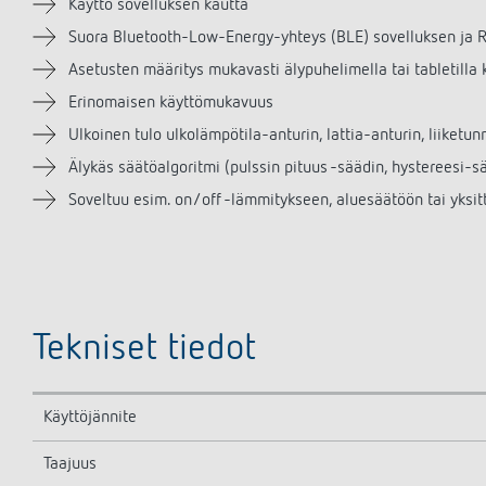
Käyttö sovelluksen kautta
Suora Bluetooth-Low-Energy-yhteys (BLE) sovelluksen ja RAM
Asetusten määritys mukavasti älypuhelimella tai tabletilla 
Erinomaisen käyttömukavuus
Ulkoinen tulo ulkolämpötila-anturin, lattia-anturin, liiketu
Älykäs säätöalgoritmi (pulssin pituus -säädin, hystereesi-s
Soveltuu esim. on/off -lämmitykseen, aluesäätöön tai yksi
Tekniset tiedot
Käyttöjännite
Taajuus