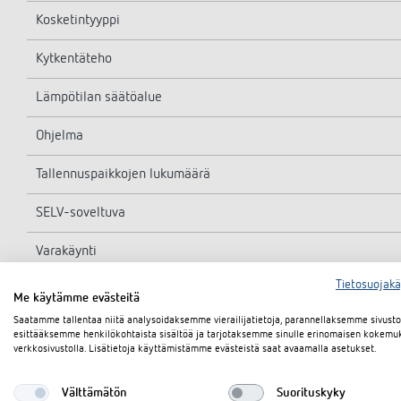
Kosketintyyppi
Kytkentäteho
Lämpötilan säätöalue
Ohjelma
Tallennuspaikkojen lukumäärä
SELV-soveltuva
Varakäynti
Tietosuojak
Asennustapa
Me käytämme evästeitä
Saatamme tallentaa niitä analysoidaksemme vierailijatietoja, parannellaksemme sivus
Kotelointiluokka
esittääksemme henkilökohtaista sisältöä ja tarjotaksemme sinulle erinomaisen kokemu
verkkosivustolla. Lisätietoja käyttämistämme evästeistä saat avaamalla asetukset.
Suojausluokka
Välttämätön
Suorituskyky