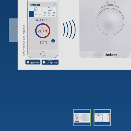
theLeda D
Analogi
theLeda S
Porrasv
Näytä lisää
Himme
Näytä l