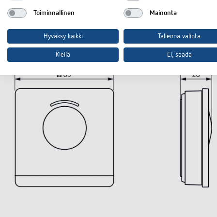
Toiminnallinen
Mainonta
Hyväksy kaikki
Tallenna valinta
Tekniset piirustukset
Kiellä
Ei, säädä