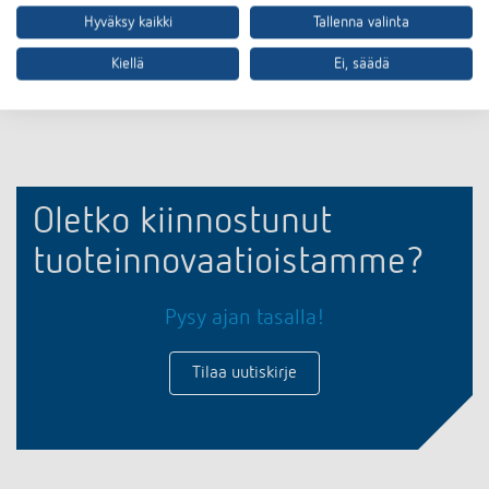
Hyväksy kaikki
Tallenna valinta
Asiakirjakoriin
Kiellä
Ei, säädä
Oletko kiinnostunut
tuoteinnovaatioistamme?
Pysy ajan tasalla!
Tilaa uutiskirje