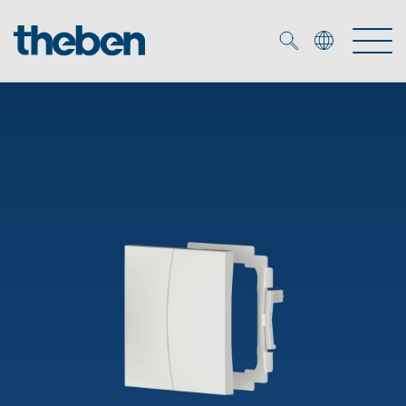
Merkzettel (
0
)
Tuotteet
OEM
KNX
Ratkaisuja
Smart Home
OEM ratkaisuja
DALI
Palvelu
KNX-järjestelmät
Läsnäolo- ja liiketunnistimet
Yritys
Liike- ja läsnäolotunnistimet
Mediakirjasto
LED valaisin