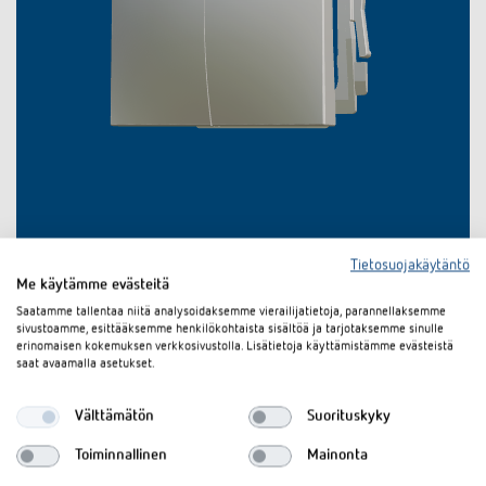
Tietosuojakäytäntö
Me käytämme evästeitä
Saatamme tallentaa niitä analysoidaksemme vierailijatietoja, parannellaksemme
sivustoamme, esittääksemme henkilökohtaista sisältöä ja tarjotaksemme sinulle
erinomaisen kokemuksen verkkosivustolla. Lisätietoja käyttämistämme evästeistä
saat avaamalla asetukset.
Lataukset
Välttämätön
Suorituskyky
Toiminnallinen
Mainonta
Tekninen tietolehti
PDF
Rocker 2-way WH (66,8 kB)