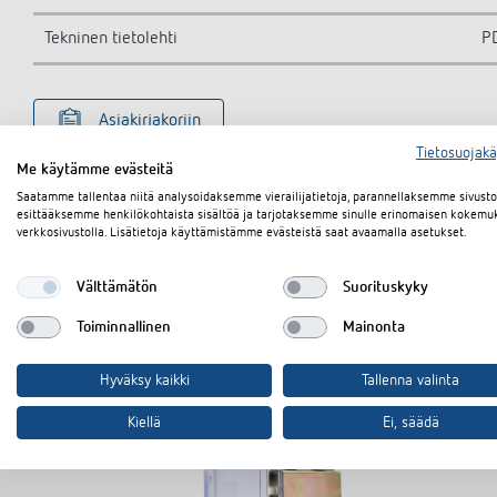
Tekninen tietolehti
P
Asiakirjakoriin
Tietosuojak
Me käytämme evästeitä
Saatamme tallentaa niitä analysoidaksemme vierailijatietoja, parannellaksemme sivus
esittääksemme henkilökohtaista sisältöä ja tarjotaksemme sinulle erinomaisen kokemu
verkkosivustolla. Lisätietoja käyttämistämme evästeistä saat avaamalla asetukset.
Välttämätön
Suorituskyky
Toiminnallinen
Mainonta
Hyväksy kaikki
Tallenna valinta
Kiellä
Ei, säädä