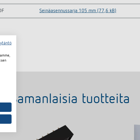
DF
Seinäasennussarja 105 mm (77,6 kB)
äytäntö
toamme,
ksen
Samanlaisia tuotteita