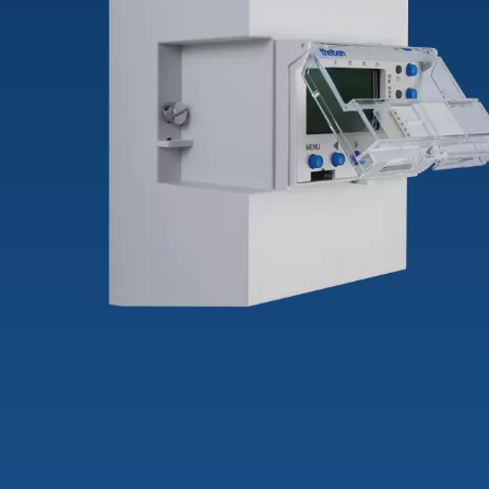
theLeda D
Analogi
theLeda S
Porrasv
Näytä lisää
Himme
Näytä l