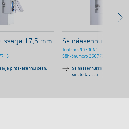
ussarja 17,5 mm
Seinäasennussarja 
Tuotenro
9070064
7713
Sähkönumero
2607733
sarja pinta-asennukseen,
Seinäasennussarja pinta-asen
sinetöitävissä