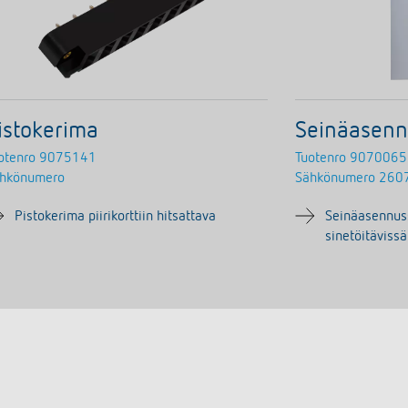
istokerima
Seinäasenn
otenro
9075141
Tuotenro
9070065
hkönumero
Sähkönumero
260
Pistokerima piirikorttiin hitsattava
Seinäasennus
sinetöitävissä