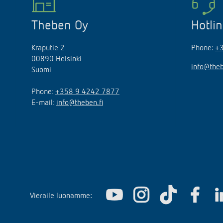
Theben Oy
Hotli
Kraputie 2
Phone:
+
00890 Helsinki
info@theb
Suomi
Phone:
+358 9 4242 7877
E-mail:
info@theben.fi
Vieraile luonamme: