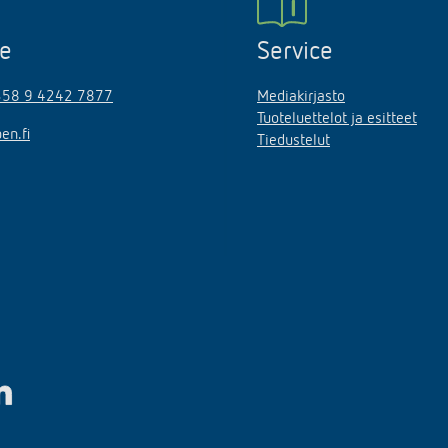
ne
Service
358 9 4242 7877
Mediakirjasto
Tuoteluettelot ja esitteet
en.fi
Tiedustelut