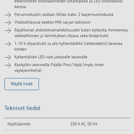
elektronisten liitäntälaitteiden (liitäntälaite ja LED-liitäntälaite)
kanssa
Perusmoduuliin voidaan liittää maks. 2 laajennusmoduulia
Yhdistettävissä kaikkiin MIX-sarjan laitteisiin
Rajattomat yhdistelmämahdollisuudet kuten kytkentä, himmennys,
sälekaihtimien ja lämmityksen ohjaus sekä binääritulot
1-10 V ohjaustulot ja yksi kytkentälähtö (relekosketin) kanavaa
kohden
Kytkentätilan LED-valo jokaiselle kanavalle
Käsikytkin asennoilla Päällä/Pois/Väylä (myös ilman
väyläjännitettä)
Näytä lisää
Tekniset tiedot
Käyttöjännite
230 V AC, 50 Hz