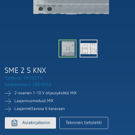
DALI-2 valaistuksen ohjaus
Yhteystiedot
Tuoteluettelot ja esitteet
Theben AG
Aika- ja valaistuksen ohjaus
Älyohjausjärjestelmä LUXORliving
Ajankohtaista
Tuotehaku
Ilmastoinnin säätö
Yhteyshenkilösi Thebenillä
Kytkentä- ja himmennys LED
Yhteistyö
Mediakirjasto
Lisätarvikkeet
Tiedustelut
Ilmanvaihto
Ympäristö
Smart Metering
Myynti maailmanlaajuisesti
Theben sovellukset
SME 2 S KNX
Design
LUXORliving
Tuotenro: 4910274
Tehokkaita apulaisia energiakriisissä
Sähkönumero 2807010
Historia
2-osainen 1-10 V ohjausyksikkö MIX
Laajennusmoduuli MIX
Laajennettavissa 6 kanavaan
Asiakirjakoriin
Tekninen tietolehti