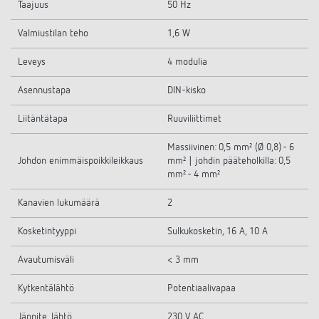
Taajuus
50 Hz
Valmiustilan teho
1,6 W
Leveys
4 modulia
Asennustapa
DIN-kisko
Liitäntätapa
Ruuviliittimet
Massiivinen: 0,5 mm² (Ø 0,8) - 6
Johdon enimmäispoikkileikkaus
mm² | johdin pääteholkilla: 0,5
mm² - 4 mm²
Kanavien lukumäärä
2
Kosketintyyppi
Sulkukosketin, 16 A, 10 A
Avautumisväli
< 3 mm
Kytkentälähtö
Potentiaalivapaa
Jännite, lähtö
230 V AC