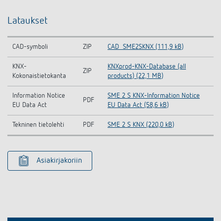
Lataukset
CAD-symboli
ZIP
CAD_SME2SKNX (111,9 kB)
KNX-
KNXprod-KNX-Database (all
ZIP
Kokonaistietokanta
products) (22,1 MB)
Information Notice
SME 2 S KNX-Information Notice
PDF
EU Data Act
EU Data Act (58,6 kB)
Tekninen tietolehti
PDF
SME 2 S KNX (220,0 kB)
Asiakirjakoriin