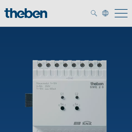
Merkzettel (
0
)
Tuotteet
OEM
KNX
Ratkaisuja
Smart Home
OEM ratkaisuja
DALI
Palvelu
KNX-järjestelmät
Läsnäolo- ja liiketunnistimet
Yritys
Liike- ja läsnäolotunnistimet
Mediakirjasto
LED valaisin