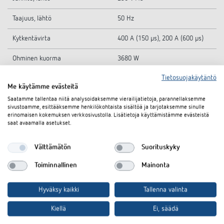
Taajuus, lähtö
50 Hz
Kytkentävirta
400 A (150 µs), 200 A (600 µs)
Ohminen kuorma
3680 W
Tietosuojakäytäntö
Hehku-/halogeenilamppukuorma
2500 W
Me käytämme evästeitä
Kapasitiivinen kuorma
140 µF
Saatamme tallentaa niitä analysoidaksemme vierailijatietoja, parannellaksemme
sivustoamme, esittääksemme henkilökohtaista sisältöä ja tarjotaksemme sinulle
erinomaisen kokemuksen verkkosivustolla. Lisätietoja käyttämistämme evästeistä
Jännite, tulo
1 - 10 V
saat avaamalla asetukset.
Signaalivirta, tulo maks.
100 mA
Välttämätön
Suorituskyky
Signaalin kesto
Jatkuva
Toiminnallinen
Mainonta
Johdon enimmäispituus
500 m
Hyväksy kaikki
Tallenna valinta
Ympäristön lämpötila
-5°C ... 45°C
Kiellä
Ei, säädä
Kotelointiluokka
IP 20