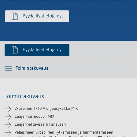
Pyydä lisätietoja nyt
Pyydä lisätietoja nyt
Ole hyvä ja valitse
Toimintakuvaus
Toimintakuvaus
Toimintakuvaus
Tekniset tiedot
2-osainen 1-10 V ohjausyksikkö MIX
Lataukset
Laajennusmoduuli MIX
Laajennettavissa 6 kanavaan
Valaisimien virtapiirien kytkemiseen ja himmentämiseen