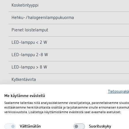
Kosketintyyppi
Hehku-/halogeenilamppukuorma
Pienet loistelamput
LED-lamppu < 2 W
LED-lamppu 2-8 W
LED-lamppu > 8 W
Kytkentävirta
Tietosuojak
Ympäristön lämpötila
Me käytämme evästeitä
Saatamme tallentaa niitä analysoidaksemme vierailijatietoja, parannellaksemme sivus
esittääksemme henkilökohtaista sisältöä ja tarjotaksemme sinulle erinomaisen kokemu
verkkosivustolla. Lisätietoja käyttämistämme evästeistä saat avaamalla asetukset.
Välttämätön
Suorituskyky