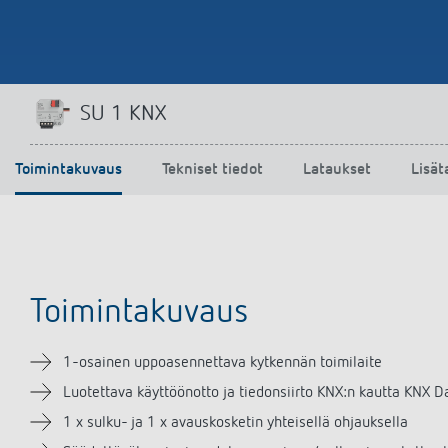
SU 1 KNX
Toimintakuvaus
Tekniset tiedot
Lataukset
Lisät
Toimintakuvaus
1-osainen uppoasennettava kytkennän toimilaite
Luotettava käyttöönotto ja tiedonsiirto KNX:n kautta KNX 
1 x sulku- ja 1 x avauskosketin yhteisellä ohjauksella