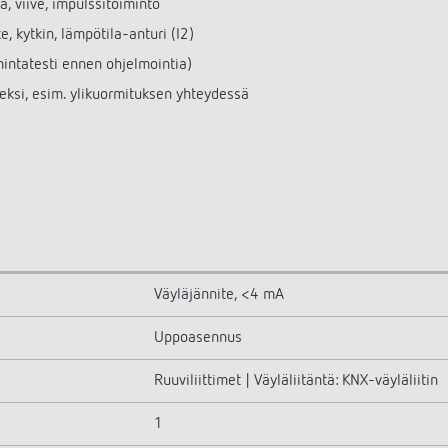
 viive, impulssitoiminto
e, kytkin, lämpötila-anturi (I2)
mintatesti ennen ohjelmointia)
ksi, esim. ylikuormituksen yhteydessä
Väyläjännite, <4 mA
Uppoasennus
Ruuviliittimet | Väyläliitäntä: KNX-väyläliitin
1