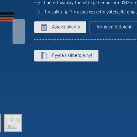
MAXplus
Anturijärjestelmä
set kellokytkimet
Luotettava käyttöönotto ja tiedonsiirto KNX:n
Näytä lisää
aloautomaatit
1 x sulku- ja 1 x avauskosketin yhteisellä ohja
nnin
isää
Asiakirjakoriin
Tekninen tietolehti
Pyydä lisätietoja nyt