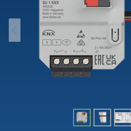
theLeda D
Analogi
theLeda S
Porrasv
Näytä lisää
Himme
Näytä l