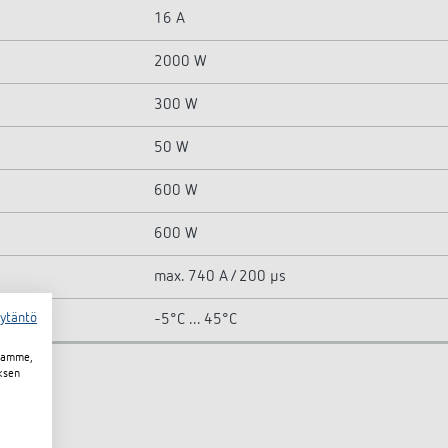
16 A
2000 W
300 W
50 W
600 W
600 W
max. 740 A / 200 µs
äytäntö
-5°C ... 45°C
toamme,
ksen