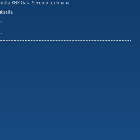
Kaukosäätimet ilmaisimet /
 kautta KNX Data Securen tukemana
valonheittimet
uksella
Asennusmateriaalin Tunnistimet /
valaisin
Näytä lisää