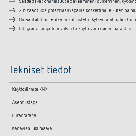
Säädettävät ominaisuudet: avaaminen/sulkeminen, kytkentä,
2 binäärituloa potentiaalivapaille koskettimille kuten painik
Binääritulot on tehtaalla kohdistettu kytkentälähtöihin (toi
Integroitu lämpötilanvalvonta käyttövarmuuden parantamise
Tekniset tiedot
Käyttöjännite KNX
Asennustapa
Liitäntätapa
Kanavien lukumäärä