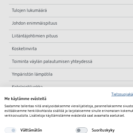
Tulojen lukumäärä
Johdon enimmäispituus
Liitäntäjohtimien pituus
Kosketinvirta
Toiminta väylän palautumisen yhteydessä
Ympäristön lämpötila
Kotelointiluokka
Tietosuojak
Me käytämme evästeitä
Suojausluokka
Saatamme tallentaa niitä analysoidaksemme vierailijatietoja, parannellaksemme sivus
esittääksemme henkilökohtaista sisältöä ja tarjotaksemme sinulle erinomaisen kokemu
verkkosivustolla. Lisätietoja käyttämistämme evästeistä saat avaamalla asetukset.
Välttämätön
Suorituskyky