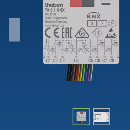
theLeda D
Analogi
theLeda S
Porrasv
Näytä lisää
Himme
Näytä l