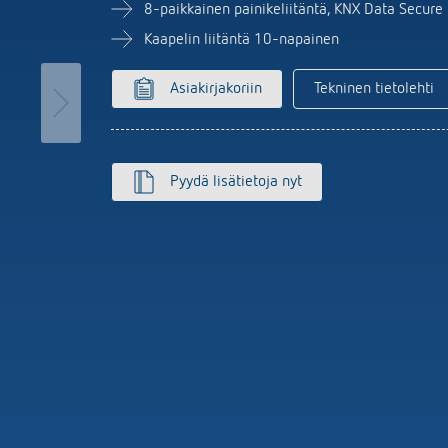
MAXplus
Anturijärjestelmä
set kellokytkimet
8-paikkainen painikeliitäntä, KNX Data Secure
Näytä lisää
aloautomaatit
Kaapelin liitäntä 10-napainen
nnin
isää
Asiakirjakoriin
Tekninen tietolehti
Pyydä lisätietoja nyt