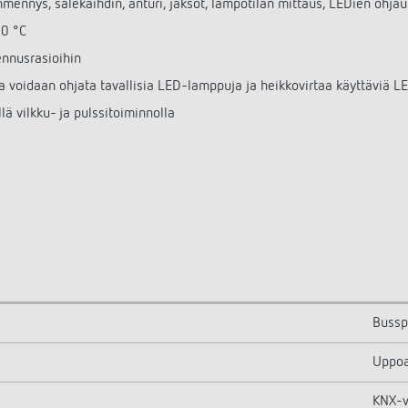
mennys, sälekaihdin, anturi, jaksot, lämpötilan mittaus, LEDien ohjau
00 °C
ennusrasioihin
 voidaan ohjata tavallisia LED-lamppuja ja heikkovirtaa käyttäviä 
lä vilkku- ja pulssitoiminnolla
Bussp
Uppoa
KNX-vä