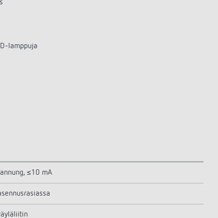
s
LED-lamppuja
annung, ≤10 mA
sennusrasiassa
yläliitin