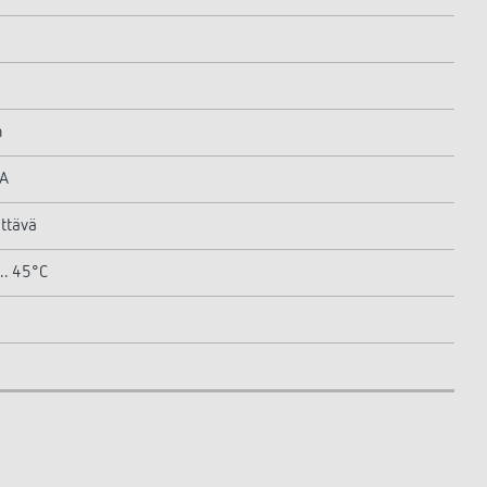
m
mA
ttävä
.. 45°C