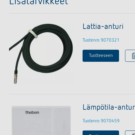
Lisätarvikkeet
Lattia-anturi
Tuotenro 9070321
Tuotteeseen
Lämpötila-antu
Tuotenro 9070459