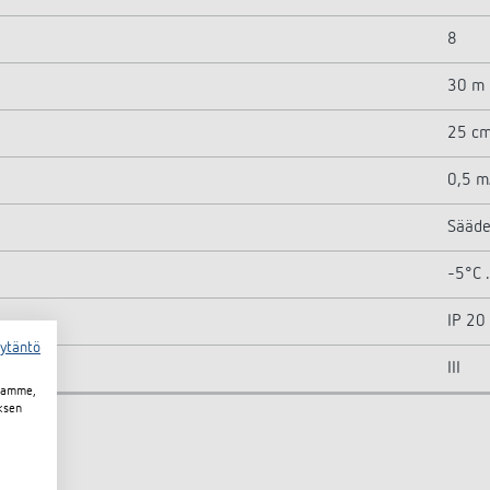
8
30 m
25 c
0,5 
Sääde
-5°C .
IP 20
äytäntö
III
toamme,
ksen