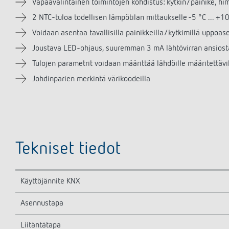
Vapaavalintainen toimintojen kohdistus: kytkin/painike, him
2 NTC-tuloa todellisen lämpötilan mittaukselle -5 °C ... +1
Voidaan asentaa tavallisilla painikkeilla/kytkimillä uppoas
Joustava LED-ohjaus, suuremman 3 mA lähtövirran ansiosta
Tulojen parametrit voidaan määrittää lähdöille määritettävil
Johdinparien merkintä värikoodeilla
Tekniset tiedot
Käyttöjännite KNX
Asennustapa
Liitäntätapa