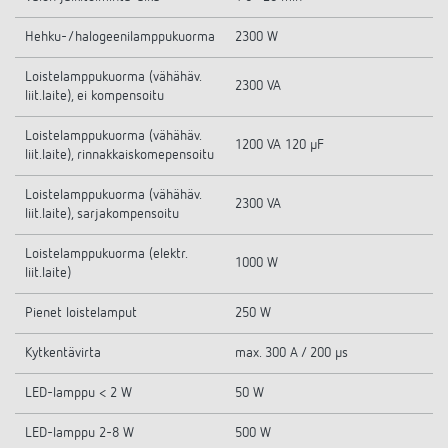
Hehku-/halogeenilamppukuorma
2300 W
Loistelamppukuorma (vähähäv.
2300 VA
liit.laite), ei kompensoitu
Loistelamppukuorma (vähähäv.
1200 VA 120 µF
liit.laite), rinnakkaiskomepensoitu
Loistelamppukuorma (vähähäv.
2300 VA
liit.laite), sarjakompensoitu
Loistelamppukuorma (elektr.
1000 W
liit.laite)
Pienet loistelamput
250 W
Kytkentävirta
max. 300 A / 200 µs
LED-lamppu < 2 W
50 W
LED-lamppu 2-8 W
500 W