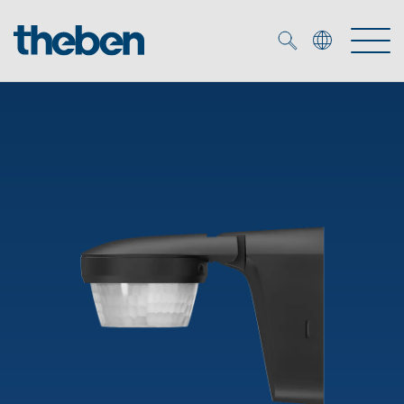
Merkzettel (
0
)
Tuotteet
OEM
KNX
Ratkaisuja
Smart Home
OEM ratkaisuja
DALI
Palvelu
KNX-järjestelmät
Läsnäolo- ja liiketunnistimet
Yritys
Liike- ja läsnäolotunnistimet
Mediakirjasto
LED valaisin