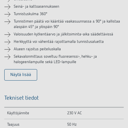
Videot
Seinä- ja kattoasennukseen
Tunnistuskulma 360°
Lisätarvikkeet
Tunnistimen päätä voi kääntää vaakasuunnassa ± 90° ja kallistaa
alaspäin 45° ja ylöspäin 90°
Samanlaisia tuotteita
Valoisuuden kytkentäarvo ja jälkitoiminta-aika säädettävissä
Herkkyyttä voi vähentää rajoittamalla tunnistusaluetta
Alueen rajoitus peiteliuskalla
Sekavalonmittaus soveltuu fluoresenssi-, hehku- ja
halogeenilampuille sekä LED-lampuille
Näytä lisää
Tekniset tiedot
Käyttöjännite
230 V AC
Taajuus
50 Hz