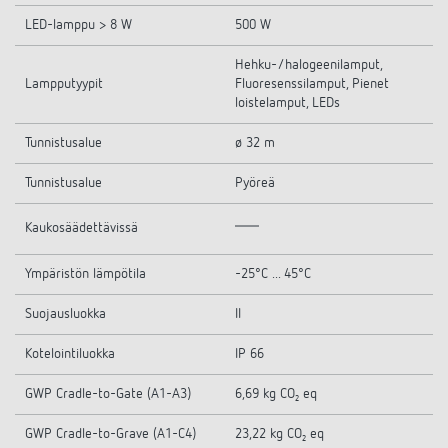
LED-lamppu > 8 W
500 W
Hehku-/halogeenilamput,
Lampputyypit
Fluoresenssilamput, Pienet
loistelamput, LEDs
Tunnistusalue
ø 32 m
Tunnistusalue
Pyöreä
Kaukosäädettävissä
Ympäristön lämpötila
-25°C ... 45°C
Suojausluokka
II
Kotelointiluokka
IP 66
GWP Cradle-to-Gate (A1-A3)
6,69 kg CO₂ eq
GWP Cradle-to-Grave (A1-C4)
23,22 kg CO₂ eq