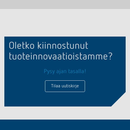
Oletko kiinnostunut
tuoteinnovaatioistamme?
Pysy ajan tasalla!
Tilaa uutiskirje