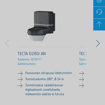
TECTA D280i AN
TECTA D280i 
Tuotenro
1010111
Tuotenro
1010110
Sähkönumero
Sähkönumero
Passiivinen infrapuna-liiketunnistin
Passiivinen in
Tunnistuskulma 280°, Ø 24 m
Tunnistuskul
Tunnistusalue säädettävissä
Tunnistusalue
digitaalisesti sovelluksella,
digitaalisesti 
mekaanista säätöä ei tarvita
mekaanista sä