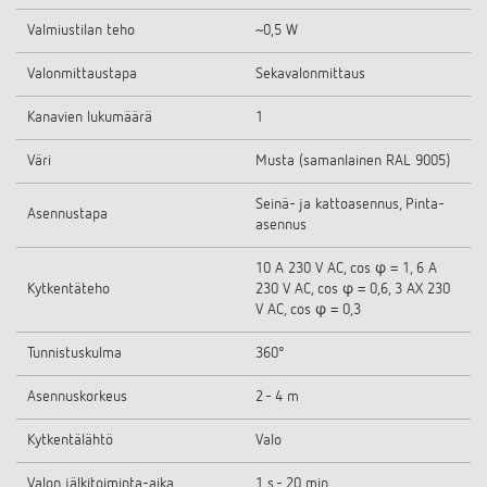
Valmiustilan teho
~0,5 W
Valonmittaustapa
Sekavalonmittaus
Kanavien lukumäärä
1
Väri
Musta (samanlainen RAL 9005)
Seinä- ja kattoasennus, Pinta-
Asennustapa
asennus
10 A 230 V AC, cos φ = 1, 6 A
Kytkentäteho
230 V AC, cos φ = 0,6, 3 AX 230
V AC, cos φ = 0,3
Tunnistuskulma
360°
Asennuskorkeus
2 - 4 m
Kytkentälähtö
Valo
Valon jälkitoiminta-aika
1 s - 20 min