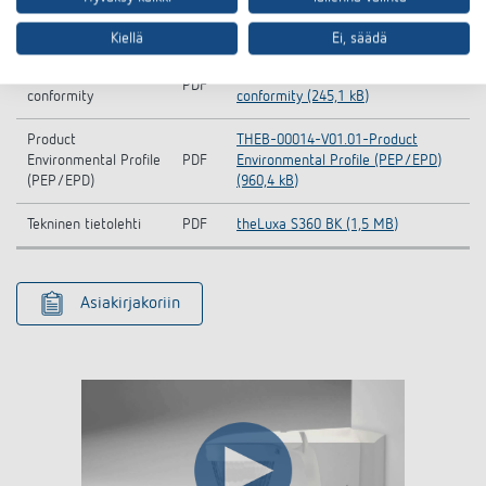
Information Notice
theLuxa S360 BK-Information
PDF
EU Data Act
Notice EU Data Act (46,6 kB)
Kiellä
Ei, säädä
CE declaration of
theLuxa S360 BK-CE declaration of
PDF
conformity
conformity (245,1 kB)
Product
THEB-00014-V01.01-Product
Environmental Profile
PDF
Environmental Profile (PEP/EPD)
(PEP/EPD)
(960,4 kB)
Tekninen tietolehti
PDF
theLuxa S360 BK (1,5 MB)
Asiakirjakoriin