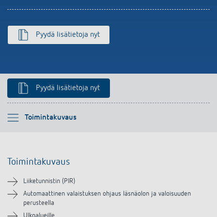
Pyydä lisätietoja nyt
Pyydä lisätietoja nyt
Ole hyvä ja valitse
Toimintakuvaus
Toimintakuvaus
Toimintakuvaus
Tekniset tiedot
Liiketunnistin (PIR)
Lataukset
Automaattinen valaistuksen ohjaus läsnäolon ja valoisuuden
perusteella
Ulkoalueille