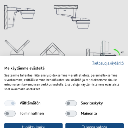
Tietosuojakäytäntö
Me käytämme evästeitä
Saatamme tallentaa niitä analysoidaksemme vierailijatietoja, parannellaksemme
sivustoamme, esittääksemme henkilökohtaista sisältöä ja tarjotaksemme sinulle
erinomaisen kokemuksen verkkosivustolla. Lisätietoja käyttämistämme evästeistä
saat avaamalla asetukset.
Lataukset
Välttämätön
Suorituskyky
Käyttöohje
PDF
theLuxa S360 BK (2,8 MB)
Toiminnallinen
Mainonta
CAD-symboli
ZIP
theLuxa S360 (28,0 kB)
Hyväksy kaikki
Tallenna valinta