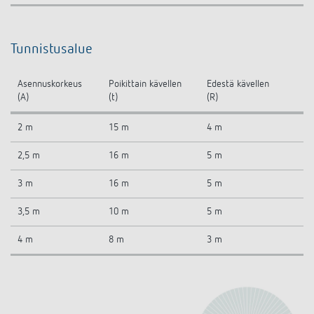
Tunnistusalue
Asennuskorkeus
Poikittain kävellen
Edestä kävellen
(A)
(t)
(R)
2 m
15 m
4 m
2,5 m
16 m
5 m
3 m
16 m
5 m
3,5 m
10 m
5 m
4 m
8 m
3 m