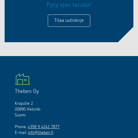
Pysy ajan tasalla!
Tilaa uutiskirje
Theben Oy
Kraputie 2
00890 Helsinki
Suomi
Phone:
+358 9 4242 7877
E-mail:
info@theben.fi