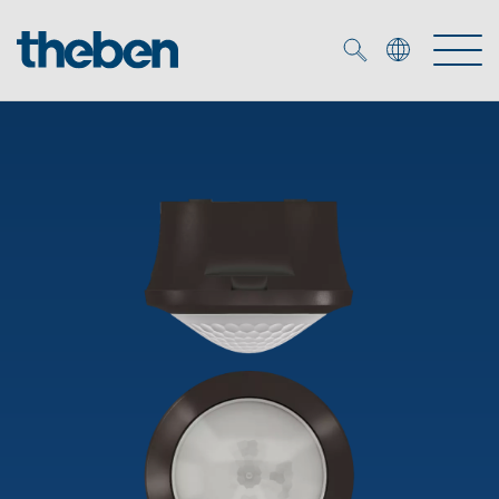
Merkzettel (
0
)
Tuotteet
OEM
KNX
Ratkaisuja
Smart Home
OEM ratkaisuja
DALI
Palvelu
KNX-järjestelmät
Läsnäolo- ja liiketunnistimet
Yritys
Liike- ja läsnäolotunnistimet
Mediakirjasto
LED valaisin