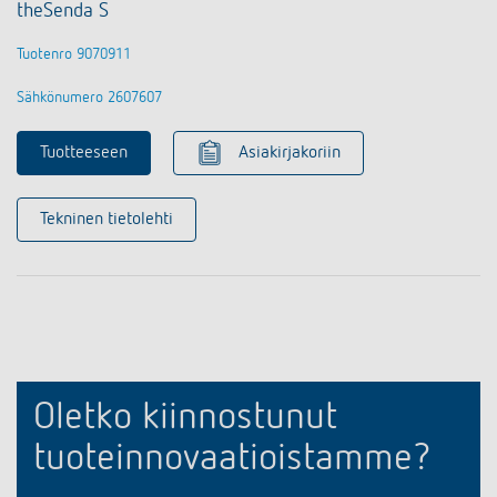
theSenda S
Tuotenro 9070911
Sähkönumero 2607607
Tuotteeseen
Asiakirjakoriin
Tekninen tietolehti
Oletko kiinnostunut
tuoteinnovaatioistamme?