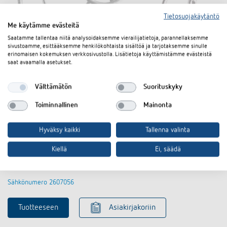
Tietosuojakäytäntö
Me käytämme evästeitä
Saatamme tallentaa niitä analysoidaksemme vierailijatietoja, parannellaksemme
sivustoamme, esittääksemme henkilökohtaista sisältöä ja tarjotaksemme sinulle
erinomaisen kokemuksen verkkosivustolla. Lisätietoja käyttämistämme evästeistä
saat avaamalla asetukset.
Välttämätön
Suorituskyky
Toiminnallinen
Mainonta
Hyväksy kaikki
Tallenna valinta
QuickSafe pallonsuojakori
Kiellä
Ei, säädä
Tuotenro 9070531
Sähkönumero 2607056
Tuotteeseen
Asiakirjakoriin