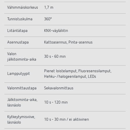
Vähimmäiskorkeus
1,7 m
Tunnistuskulma
360°
Liitäntätapa
KNX-väyläliitin
Asennustapa
Kattoasennus, Pinta-asennus
Valon
30 s - 60 min
jälkitoiminta-aika
Pienet loistelamput, Fluoresenssilamput,
Lampputyypit
Hehku-/halogeenilamput, LEDs
Valonmittaustapa
Sekavalonmittaus
Jälkitoiminta-aika,
10 s - 120 min
läsnäolo
Kytkeytymisviive,
10 s - 30 min / ei aktiivinen
läsnäolo