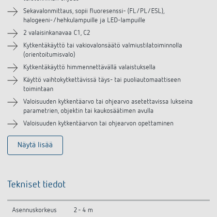
Lisätarvikkeet
Sekavalonmittaus, sopii fluoresenssi- (FL/PL/ESL),
halogeeni-/hehkulampuille ja LED-lampuille
2 valaisinkanavaa C1, C2
Kytkentäkäyttö tai vakiovalonsäätö valmiustilatoiminnolla
(orientoitumisvalo)
Kytkentäkäyttö himmennettävällä valaistuksella
Käyttö vaihtokytkettävissä täys- tai puoliautomaattiseen
toimintaan
Valoisuuden kytkentäarvo tai ohjearvo asetettavissa lukseina
parametrien, objektin tai kaukosäätimen avulla
Valoisuuden kytkentäarvon tai ohjearvon opettaminen
Näytä lisää
Tekniset tiedot
Asennuskorkeus
2 - 4 m