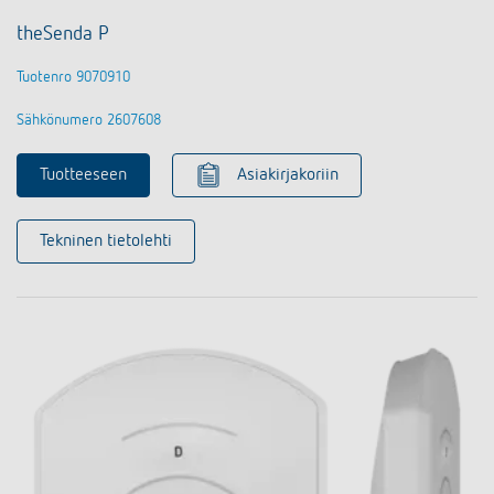
theSenda P
Tuotenro 9070910
Sähkönumero 2607608
Tuotteeseen
Asiakirjakoriin
Tekninen tietolehti