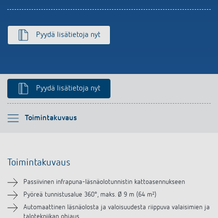
Pyydä lisätietoja nyt
Pyydä lisätietoja nyt
Ole hyvä ja valitse
Toimintakuvaus
Toimintakuvaus
Toimintakuvaus
Tekniset tiedot
Passiivinen infrapuna-läsnäolotunnistin kattoasennukseen
Lataukset
Pyöreä tunnistusalue 360°, maks. Ø 9 m (64 m²)
Automaattinen läsnäolosta ja valoisuudesta riippuva valaisimien ja
talotekniikan ohjaus