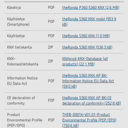
Käsikirja
PDF
theRonda P360 S360 KNX (2,6 MB)
Käyttöohje
theRonda S360 KNX mobil (953,9
PDF
(Smartphone)
kB)
Käyttöohje
PDF
theRonda S360 KNX (1,0 MB)
KNX tietokanta
ZIP
theRonda S360 KNX (536,3 kB)
KNX-
KNXprod-KNX-Database (all
ZIP
Kokonaistietokanta
products) (22,1 MB)
theRonda S360 KNX AP BK-
Information Notice
PDF
Information Notice EU Data Act
EU Data Act
(59,0 kB)
CE declaration of
theRonda S360 KNX AP BK-CE
PDF
conformity
declaration of conformity (252,8 kB)
Product
THEB-00016-V01.01-Product
Environmental Profile
PDF
Environmental Profile (PEP/EPD)
(PEP/EPD)
(750,6 kB)