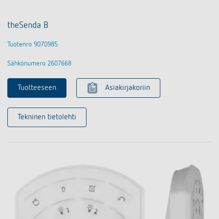
theSenda B
Tuotenro 9070985
Sähkönumero 2607668
Tuotteeseen
Asiakirjakoriin
Tekninen tietolehti