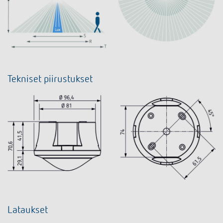
Tekniset piirustukset
Lataukset