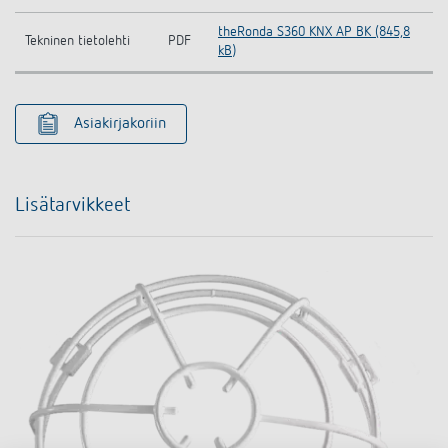
theRonda S360 KNX AP BK (845,8
Tekninen tietolehti
PDF
kB)
Asiakirjakoriin
Lisätarvikkeet