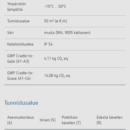
Ympäristön
-15°C ... 50°C
lämpötila
Tunnistusalue
50 m² (ø 8 m)
Väri
musta (RAL 9005 kaltainen)
Kotelointiluokka
IP 54
GWP Cradle-to-
4,11 kg CO₂ eq
Gate (A1-A3)
GWP Cradle-to-
14,08 kg CO₂ eq
Grave (A1-C4)
Tunnistusalue
Asennuskorkeus
Poikittain
Edestä kävellen
Istuen (S)
(A)
kävellen (T)
(R)