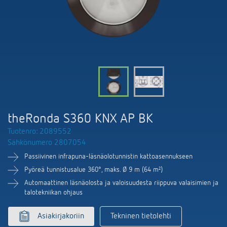
DALI-2 valaistuksen ohjaus
Yhteystiedot
Tuoteluettelot ja esitteet
Theben AG
Aika- ja valaistuksen ohjaus
Älyohjausjärjestelmä LUXORliving
Ajankohtaista
Tuotehaku
Ilmastoinnin säätö
Yhteyshenkilösi Thebenillä
Kytkentä- ja himmennys LED
Yhteistyö
Mediakirjasto
Lisätarvikkeet
Tiedustelut
Ilmanvaihto
Ympäristö
Smart Metering
Myynti maailmanlaajuisesti
Theben sovellukset
theRonda S360 KNX AP BK
Design
LUXORliving
Tuotenro: 2089552
Tehokkaita apulaisia energiakriisissä
Sähkönumero 2807054
Historia
Passiivinen infrapuna-läsnäolotunnistin kattoasennukseen
Pyöreä tunnistusalue 360°, maks. Ø 9 m (64 m²)
Automaattinen läsnäolosta ja valoisuudesta riippuva valaisimien ja
talotekniikan ohjaus
Asiakirjakoriin
Tekninen tietolehti