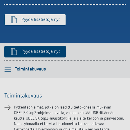
Pyydä lisätietoja nyt
Pyydä lisätietoja nyt
Ole hyvä ja valitse
Toimintakuvaus
Toimintakuvaus
Toimintakuvaus
Lataukset
Kytkentäohjelmat, jotka on laadittu tietokoneella mukavan
OBELISK top2-ohjelman avulla, voidaan siirtää USB-liitännän
kautta OBELISK top2-muistikortille ja sieltä kelloon ja päinvastoin.
Näin työmaalla ei tarvita tietokonetta tai kannettavaa
tietokonetta. Ohjelmoinnin ja ohjelmalistauksen voi tehdä