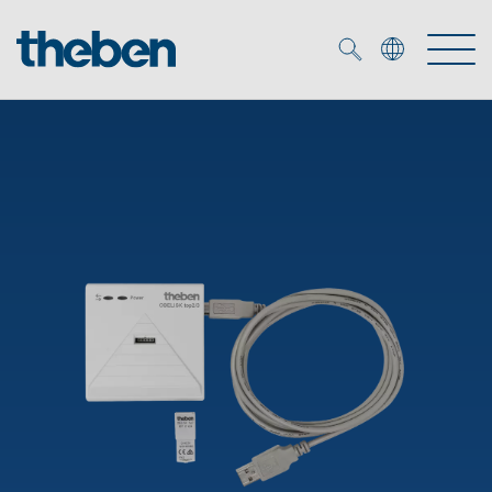
Merkzettel (
0
)
Tuotteet
OEM
KNX
Ratkaisuja
Smart Home
OEM ratkaisuja
DALI
Palvelu
KNX-järjestelmät
Läsnäolo- ja liiketunnistimet
Yritys
Liike- ja läsnäolotunnistimet
Mediakirjasto
LED valaisin