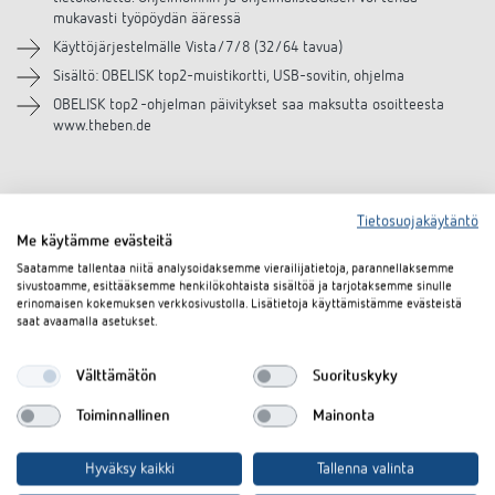
mukavasti työpöydän ääressä
Käyttöjärjestelmälle Vista/7/8 (32/64 tavua)
Sisältö: OBELISK top2-muistikortti, USB-sovitin, ohjelma
OBELISK top2 -ohjelman päivitykset saa maksutta osoitteesta
www.theben.de
Lataukset
Tietosuojakäytäntö
Me käytämme evästeitä
Saatamme tallentaa niitä analysoidaksemme vierailijatietoja, parannellaksemme
Käyttöohje
PDF
OBELISK-top2_ (1,4 MB)
sivustoamme, esittääksemme henkilökohtaista sisältöä ja tarjotaksemme sinulle
erinomaisen kokemuksen verkkosivustolla. Lisätietoja käyttämistämme evästeistä
Ohjelmisto
ZIP
OBELISK_top2_3_V3.8.5.2 (91,9 MB)
saat avaamalla asetukset.
Tekninen
Tietokonesarja OBELISK top2 (107,0
PDF
Välttämätön
Suorituskyky
tietolehti
kB)
Toiminnallinen
Mainonta
Asiakirjakoriin
Hyväksy kaikki
Tallenna valinta