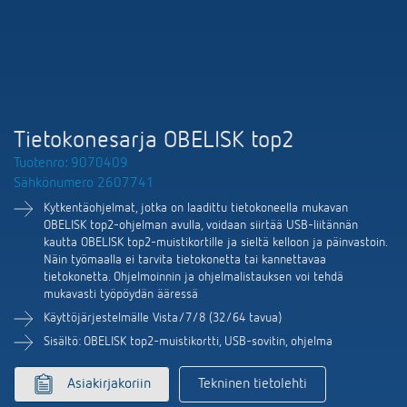
DALI-2 valaistuksen ohjaus
Yhteystiedot
Tuoteluettelot ja esitteet
Theben AG
Aika- ja valaistuksen ohjaus
Älyohjausjärjestelmä LUXORliving
Ajankohtaista
Tuotehaku
Ilmastoinnin säätö
Yhteyshenkilösi Thebenillä
Kytkentä- ja himmennys LED
Yhteistyö
Mediakirjasto
Lisätarvikkeet
Tiedustelut
Tietokonesarja OBELISK top2
Ilmanvaihto
Tuotenro: 9070409
Ympäristö
Smart Metering
Myynti maailmanlaajuisesti
Sähkönumero 2607741
Theben sovellukset
Kytkentäohjelmat, jotka on laadittu tietokoneella mukavan
Design
LUXORliving
OBELISK top2-ohjelman avulla, voidaan siirtää USB-liitännän
Tehokkaita apulaisia energiakriisissä
kautta OBELISK top2-muistikortille ja sieltä kelloon ja päinvastoin.
Historia
Näin työmaalla ei tarvita tietokonetta tai kannettavaa
tietokonetta. Ohjelmoinnin ja ohjelmalistauksen voi tehdä
mukavasti työpöydän ääressä
Käyttöjärjestelmälle Vista/7/8 (32/64 tavua)
Sisältö: OBELISK top2-muistikortti, USB-sovitin, ohjelma
Asiakirjakoriin
Tekninen tietolehti