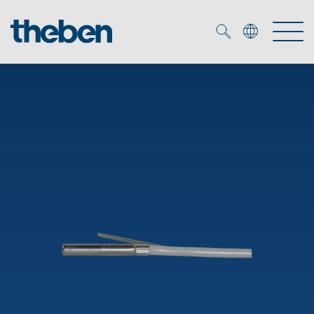
Merkzettel (
0
)
Tuotteet
OEM
KNX
Ratkaisuja
Smart Home
OEM ratkaisuja
DALI
Palvelu
KNX-järjestelmät
Läsnäolo- ja liiketunnistimet
Yritys
Liike- ja läsnäolotunnistimet
Mediakirjasto
LED valaisin