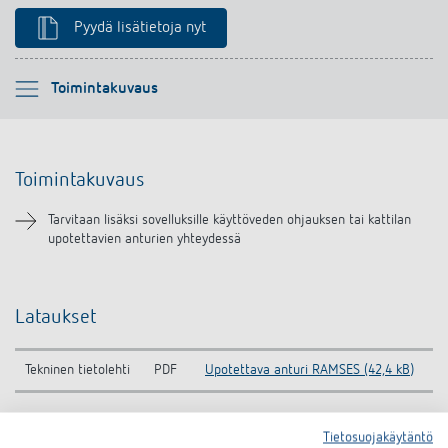
Pyydä lisätietoja nyt
Ole hyvä ja valitse
Toimintakuvaus
Toimintakuvaus
Toimintakuvaus
Lataukset
Tarvitaan lisäksi sovelluksille käyttöveden ohjauksen tai kattilan
upotettavien anturien yhteydessä
Lataukset
Tekninen tietolehti
PDF
Upotettava anturi RAMSES (42,4 kB)
Tietosuojakäytäntö
Asiakirjakoriin