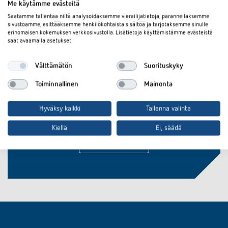
Me käytämme evästeitä
Saatamme tallentaa niitä analysoidaksemme vierailijatietoja, parannellaksemme
sivustoamme, esittääksemme henkilökohtaista sisältöä ja tarjotaksemme sinulle
erinomaisen kokemuksen verkkosivustolla. Lisätietoja käyttämistämme evästeistä
saat avaamalla asetukset.
Välttämätön
Suorituskyky
Oletko kiinnostunut
Toiminnallinen
Mainonta
tuoteinnovaatioistamme?
Hyväksy kaikki
Tallenna valinta
Pysy ajan tasalla!
Kiellä
Ei, säädä
Tilaa uutiskirje