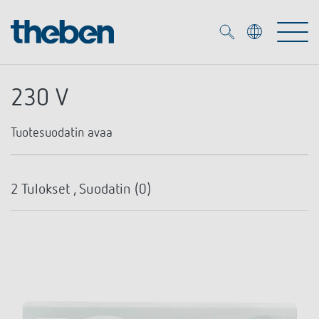
Merkzettel (
0
)
230 V
Tuotteet
Tuotesuodatin
avaa
OEM
KNX
Asennustapa
2
Tulokset , Suodatin (
0
)
Ratkaisuja
Smart Home
OEM ratkaisuja
Kosketintyyppi
Pinta-asennus seinään
DALI
Palvelu
KNX-järjestelmät
Ohjelma
Vaihtokosketin
Läsnäolo- ja liiketunnistimet
Yritys
Liike- ja läsnäolotunnistimet
Mediakirjasto
Päivä-/viikko-ohjelma
LED valaisin