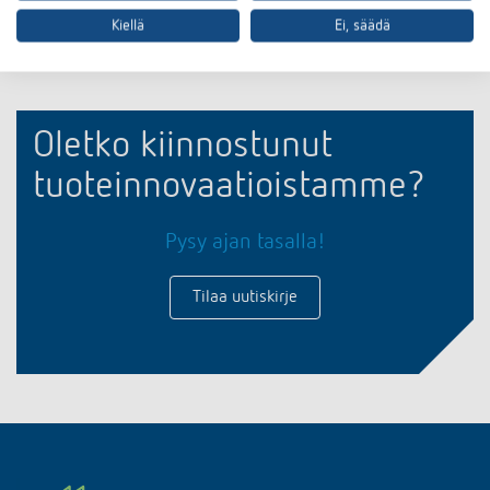
Kiellä
Ei, säädä
Oletko kiinnostunut
tuoteinnovaatioistamme?
Pysy ajan tasalla!
Tilaa uutiskirje