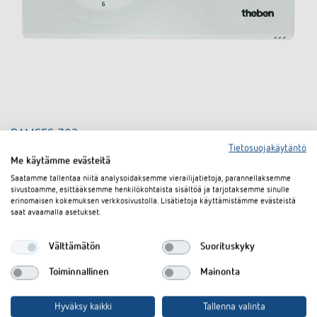
RAMSES 782
Tietosuojakäytäntö
(Tuotenro 7820030 / Sähkönumero 2607715)
Me käytämme evästeitä
Saatamme tallentaa niitä analysoidaksemme vierailijatietoja, parannellaksemme
Analoginen kellotermostaatti aikasidonnaiseen huonelämpötilan
sivustoamme, esittääksemme henkilökohtaista sisältöä ja tarjotaksemme sinulle
valvontaan ja säätöön
erinomaisen kokemuksen verkkosivustolla. Lisätietoja käyttämistämme evästeistä
Verkkomalli
saat avaamalla asetukset.
Aika-asetinohjelmointirengas päivä- tai viikko-ohjelmalla
Välttämätön
Suorituskyky
Lisätietoa
Toiminnallinen
Mainonta
Vertaa tuotetta
Hyväksy kaikki
Tallenna valinta