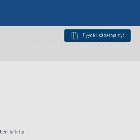
Pyydä lisätietoja nyt
eben-laitetta