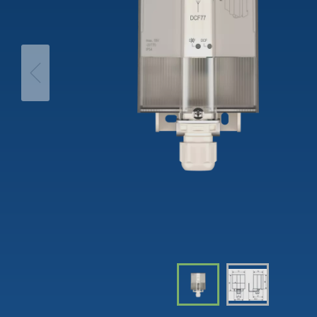
theLeda D
Analogi
theLeda S
Porrasv
Näytä lisää
Himme
Näytä l