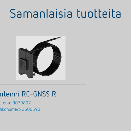
Samanlaisia tuotteita
ntenni RC-GNSS R
otenro
9070807
hkönumero
2606690