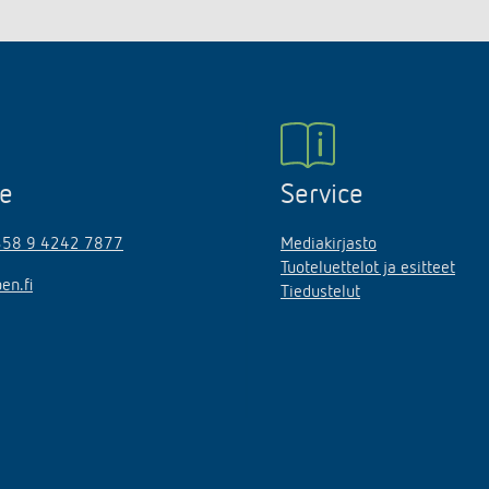
ne
Service
358 9 4242 7877
Mediakirjasto
Tuoteluettelot ja esitteet
en.fi
Tiedustelut