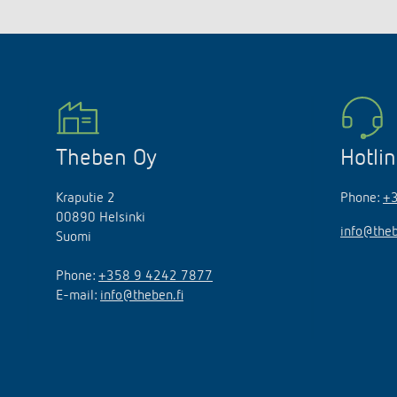
Theben Oy
Hotli
Kraputie 2
Phone:
+
00890 Helsinki
info@theb
Suomi
Phone:
+358 9 4242 7877
E-mail:
info@theben.fi