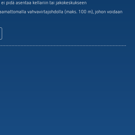
Kaukosäätimet ilmaisimet /
 ei pidä asentaa kellariin tai jakokeskukseen
valonheittimet
uojaamattomalla vahvavirtajohdolla (maks. 100 m), johon voidaan
Asennusmateriaalin Tunnistimet /
valaisin
Näytä lisää