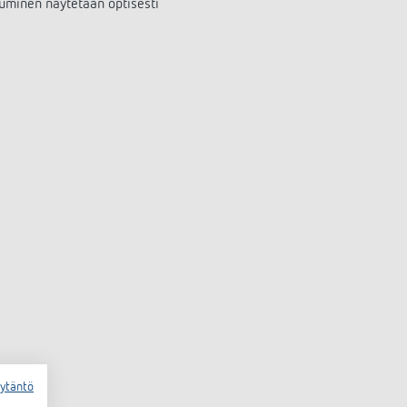
uminen näytetään optisesti
äytäntö