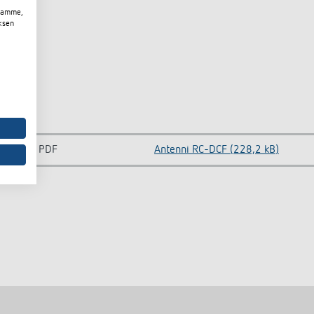
toamme,
ksen
PDF
Antenni RC-DCF (228,2 kB)