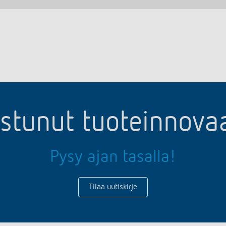
ostunut tuoteinnov
Pysy ajan tasalla!
Tilaa uutiskirje