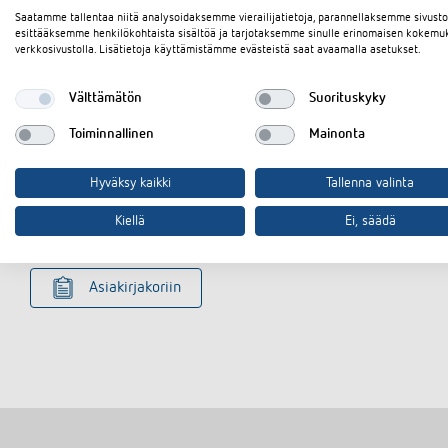
Saatamme tallentaa niitä analysoidaksemme vierailijatietoja, parannellaksemme sivus
esittääksemme henkilökohtaista sisältöä ja tarjotaksemme sinulle erinomaisen kokemu
verkkosivustolla. Lisätietoja käyttämistämme evästeistä saat avaamalla asetukset.
Välttämätön
Suorituskyky
Toiminnallinen
Mainonta
Lataukset
Hyväksy kaikki
Tallenna valinta
Tekninen tietolehti
Kiellä
Ei, säädä
Asiakirjakoriin