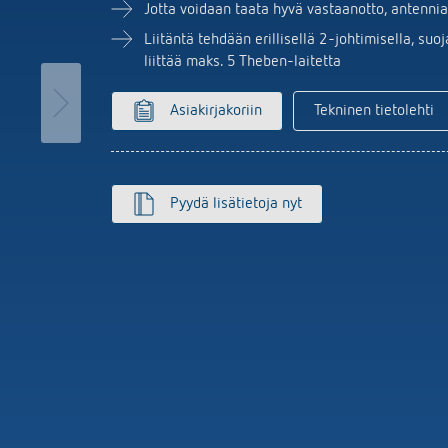
MAXplus
Anturijärjestelmä
set kellokytkimet
Jotta voidaan taata hyvä vastaanotto, antennia
Näytä lisää
aloautomaatit
Liitäntä tehdään erillisellä 2-johtimisella, s
nnin
liittää maks. 5 Theben-laitetta
isää
Asiakirjakoriin
Tekninen tietolehti
Pyydä lisätietoja nyt