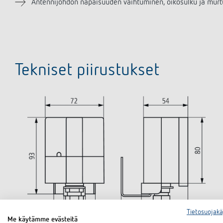
Antennijohdon napaisuuden vaihtuminen, oikosulku ja murt
Tekniset piirustukset
Tietosuojak
Me käytämme evästeitä