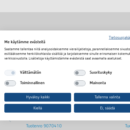
Tietosuojak
Me käytämme evästeitä
Saatamme tallentaa niitä analysoidaksemme vierailijatietoja, parannellaksemme sivus
esittääksemme henkilökohtaista sisältöä ja tarjotaksemme sinulle erinomaisen kokemu
verkkosivustolla. Lisätietoja käyttämistämme evästeistä saat avaamalla asetukset.
Välttämätön
Suorituskyky
Toiminnallinen
Mainonta
Hyväksy kaikki
Tallenna valinta
Kiellä
Ei, säädä
Antenni RC-DCF
A
Tuotenro
9070410
Tu