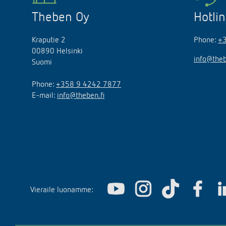
Theben Oy
Hotli
Kraputie 2
Phone:
+
00890 Helsinki
info@theb
Suomi
Phone:
+358 9 4242 7877
E-mail:
info@theben.fi
Vieraile luonamme: