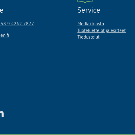
ne
Service
358 9 4242 7877
Mediakirjasto
Tuoteluettelot ja esitteet
en.fi
Tiedustelut