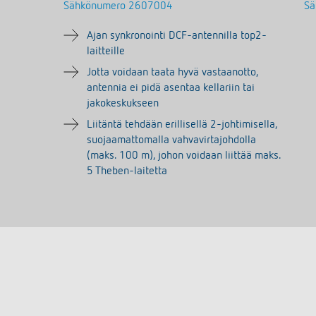
Sähkönumero
2607004
Sä
Ajan synkronointi DCF-antennilla top2-
laitteille
Jotta voidaan taata hyvä vastaanotto,
antennia ei pidä asentaa kellariin tai
jakokeskukseen
Liitäntä tehdään erillisellä 2-johtimisella,
suojaamattomalla vahvavirtajohdolla
(maks. 100 m), johon voidaan liittää maks.
5 Theben-laitetta