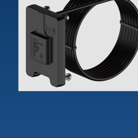
theLeda D
Analogi
theLeda S
Porrasv
Näytä lisää
Himme
Näytä l