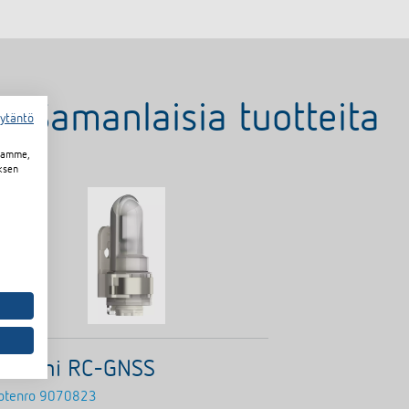
Samanlaisia tuotteita
äytäntö
toamme,
ksen
ntenni RC-GNSS
otenro
9070823