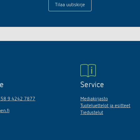
Tilaa uutiskirje
ne
Service
358 9 4242 7877
Mediakirjasto
Tuoteluettelot ja esitteet
en.fi
Tiedustelut