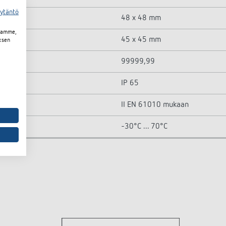
äytäntö
48 x 48 mm
toamme,
45 x 45 mm
ksen
99999,99
IP 65
II EN 61010 mukaan
-30°C ... 70°C