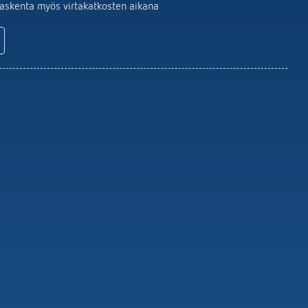
Kaukosäätimet ilmaisimet /
laskenta myös virtakatkosten aikana
valonheittimet
Asennusmateriaalin Tunnistimet /
valaisin
Näytä lisää