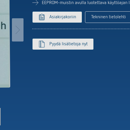
MAXplus
Anturijärjestelmä
set kellokytkimet
EEPROM-muistin avulla luotettava käyttöajan 
Näytä lisää
aloautomaatit
nnin
Asiakirjakoriin
Tekninen tietolehti
isää
Pyydä lisätietoja nyt