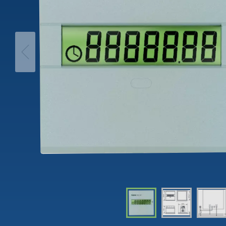
theLeda D
Analogi
theLeda S
Porrasv
Näytä lisää
Himme
Näytä l