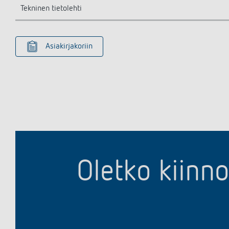
Tekninen tietolehti
Asiakirjakoriin
Oletko kiinn