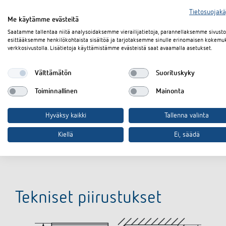
Tietosuojak
Etulevyn koko
Me käytämme evästeitä
Saatamme tallentaa niitä analysoidaksemme vierailijatietoja, parannellaksemme sivus
Asennusaukon koko
esittääksemme henkilökohtaista sisältöä ja tarjotaksemme sinulle erinomaisen kokemu
verkkosivustolla. Lisätietoja käyttämistämme evästeistä saat avaamalla asetukset.
Laskenta-alue
Välttämätön
Suorituskyky
Kotelointiluokka
Toiminnallinen
Mainonta
Suojausluokka
Hyväksy kaikki
Tallenna valinta
Ympäristön lämpötila
Kiellä
Ei, säädä
Tekniset piirustukset