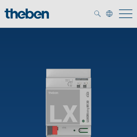
Merkzettel (
0
)
Tuotteet
OEM
KNX
Ratkaisuja
Smart Home
OEM ratkaisuja
DALI
Palvelu
KNX-järjestelmät
Läsnäolo- ja liiketunnistimet
Yritys
Liike- ja läsnäolotunnistimet
Mediakirjasto
LED valaisin