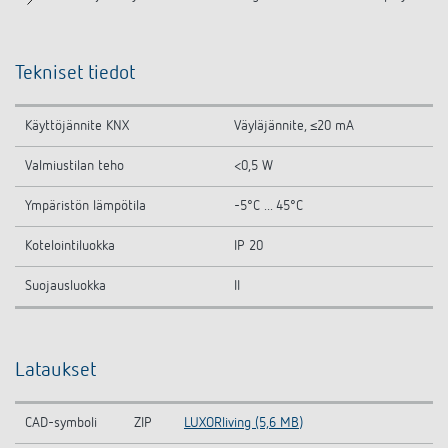
Tekniset tiedot
Käyttöjännite KNX
Väyläjännite, ≤20 mA
Valmiustilan teho
<0,5 W
Ympäristön lämpötila
-5°C ... 45°C
Kotelointiluokka
IP 20
Suojausluokka
II
Lataukset
CAD-symboli
ZIP
LUXORliving (5,6 MB)