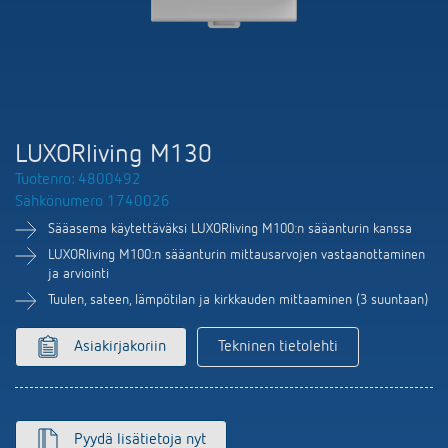
DALI-2 valaistuksen ohjaus
Yhteystiedot
Tuoteluettelot ja esitteet
Theben AG
Aika- ja valaistuksen ohjaus
Älyohjausjärjestelmä LUXORliving
Ajankohtaista
Tuotehaku
Ilmastoinnin säätö
Yhteyshenkilösi Thebenillä
Kytkentä- ja himmennys LED
Yhteistyö
Mediakirjasto
Lisätarvikkeet
Tiedustelut
LUXORliving M130
Ilmanvaihto
Tuotenro: 4800492
Ympäristö
Smart Metering
Myynti maailmanlaajuisesti
Sähkönumero 1740026
Theben sovellukset
Sääasema käytettäväksi LUXORliving M100:n sääanturin kanssa
Design
LUXORliving
LUXORliving M100:n sääanturin mittausarvojen vastaanottaminen
Tehokkaita apulaisia energiakriisissä
ja arviointi
Historia
Tuulen, sateen, lämpötilan ja kirkkauden mittaaminen (3 suuntaan)
Asiakirjakoriin
Tekninen tietolehti
Pyydä lisätietoja nyt