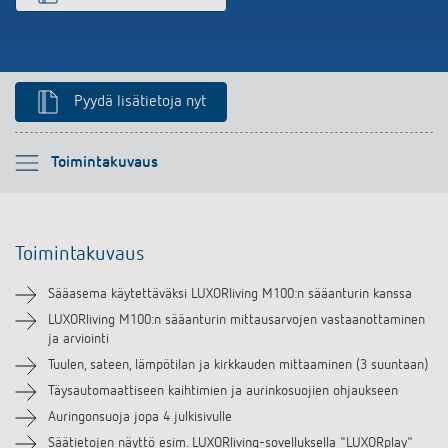
Pyydä lisätietoja nyt
Ole hyvä ja valitse
Toimintakuvaus
Toimintakuvaus
Toimintakuvaus
Tekniset tiedot
Sääasema käytettäväksi LUXORliving M100:n sääanturin kanssa
Lataukset
LUXORliving M100:n sääanturin mittausarvojen vastaanottaminen
ja arviointi
Tuulen, sateen, lämpötilan ja kirkkauden mittaaminen (3 suuntaan)
Lisätarvikkeet
Täysautomaattiseen kaihtimien ja aurinkosuojien ohjaukseen
Auringonsuoja jopa 4 julkisivulle
Säätietojen näyttö esim. LUXORliving-sovelluksella "LUXORplay"