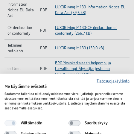
Information
LUXORliving M130-Information Notice EU
Notice EU Data
PDF
Data Act (59,6 kB)
Act
CE declaration
LUXORliving M130-CE declaration of
PDF
of conformity
conformity (266,7 kB)
Tekninen
PDF
LUXORliving M130 (139,0 kB)
tietolehti
BRO Yksinkertaisesti helpompi ja
esitteet
PDF
turvallisempi. Älykotijärjestelmä
LUXORliving (4,0 MB)
Tietosuojakäytäntö
Me käytämme evästeitä
Saatamme tallentaa niitä analysoidaksemme vierailijatietoja, parannellaksemme
Asiakirjakoriin
sivustoamme, esittääksemme henkilökohtaista sisältöä ja tarjotaksemme sinulle
erinomaisen kokemuksen verkkosivustolla. Lisätietoja käyttämistämme evästeistä
saat avaamalla asetukset.
Lisätarvikkeet
Välttämätön
Suorituskyky
Toiminnallinen
Mainonta