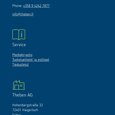
Phone:
+358 9 4242 7877
info@theben.fi
Service
Mediakirjasto
Tuoteluettelot ja esitteet
Tiedustelut
Theben AG
Hohenbergstraße 32
72401 Haigerloch
Saksa