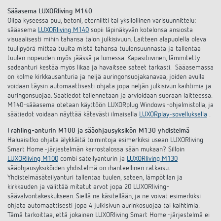
Sääasema LUXORliving M140
Olipa kyseessä puu, betoni, eterniitti tai yksilöllinen värisuunnittelu:
sääasema
LUXORliving M140
sopii läpinäkyvän kotelonsa ansiosta
visuaalisesti mihin tahansa talon julkisivuun. Laitteen alapuolella oleva
tuulipyörä mittaa tuulta mistä tahansa tuulensuunnasta ja tallentaa
tuulen nopeuden myös jäässä ja lumessa. Kapasitiivinen, lämmitetty
sadeanturi kestää myös likaa ja havaitsee sateet tarkasti. Sääasemassa
on kolme kirkkausanturia ja neljä auringonsuojakanavaa, joiden avulla
voidaan täysin automaattisesti ohjata jopa neljän julkisivun kaihtimia ja
auringonsuojaa. Säätiedot tallennetaan ja arvioidaan suoraan laitteessa.
M140-sääasema otetaan käyttöön LUXORplug Windows -ohjelmistolla, ja
säätiedot voidaan näyttää kätevästi ilmaisella
LUXORplay-sovelluksella
.
Frahling-anturin M100 ja sääohjausyksikön M130 yhdistelmä
Haluaisitko ohjata älykkäitä toimintoja esimerkiksi usean LUXORliving
Smart Home -järjestelmän kerrostalossa sään mukaan? Silloin
LUXORliving M100
combi säteilyanturin ja
LUXORliving M130
sääohjausyksiköiden yhdistelmä on ihanteellinen ratkaisu.
Yhdistelmäsäteilyanturi tallentaa tuulen, sateen, lämpötilan ja
kirkkauden ja välittää mitatut arvot jopa 20 LUXORliving-
säävalvontakeskukseen. Siellä ne käsitellään, ja ne voivat esimerkiksi
ohjata automaattisesti jopa 4 julkisivun aurinkosuojaa tai kaihtimia.
Tämä tarkoittaa, että jokainen LUXORliving Smart Home -järjestelmä ei