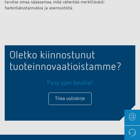
tarvitse omaa sääasemaa, mikä vähentää merkittävästi
hankintakustannuksia ja asennustöitä.
Oletko kiinnostunut
tuoteinnovaatioistamme?
Pysy ajan tasalla!
Tilaa uutiskirje