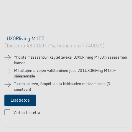
LUXORliving M100
(Tuotenro 4800491 / Sähkönumero 1740025)
Yhdistelmäsääanturi käytettäväksi LUXORliving M130:n sääaseman
kanssa
Mitattujen arvojen välittäminen jopa 20 LUXORliving M130 -
sääasemalle
Tuulen, sateen, lämpötilan ja kirkkauden mittaamiseen (3
suuntaan)
Lisätietoa
Vertaa tuotetta