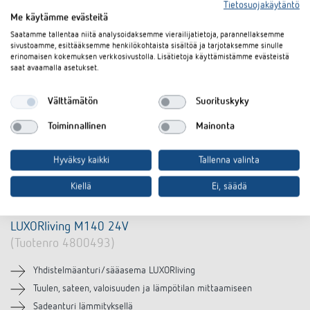
Tietosuojakäytäntö
Me käytämme evästeitä
Saatamme tallentaa niitä analysoidaksemme vierailijatietoja, parannellaksemme
sivustoamme, esittääksemme henkilökohtaista sisältöä ja tarjotaksemme sinulle
erinomaisen kokemuksen verkkosivustolla. Lisätietoja käyttämistämme evästeistä
saat avaamalla asetukset.
Välttämätön
Suorituskyky
Toiminnallinen
Mainonta
Hyväksy kaikki
Tallenna valinta
Kiellä
Ei, säädä
LUXORliving M140 24V
(Tuotenro 4800493)
Yhdistelmäanturi/sääasema LUXORliving
Tuulen, sateen, valoisuuden ja lämpötilan mittaamiseen
Sadeanturi lämmityksellä