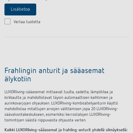
Lisätietoa
Vertaa tuotetta
Frahlingin anturit ja sääasemat
älykotiin
LUXORliving-sääasemat mittaavat tuulta, sadetta, lämpötilaa ja
kirkkautta ja mahdollistavat täysin automaattisen kaihtimien ja
aurinkovarjojen ohjauksen. LUXORliving-kombisäteilyanturin käyttö
mahdollistaa mitattujen arvojen välittämisen jopa 20 LUXORliving-
säävalvontakeskukseen, esimerkiksi kerrostalojen LUXORliving-
toimintojen säästä riippuvaista ohjausta varten.
Kaikki LUXORliving-sääasemat ja frahling-anturit yhdellä silmäyksellä: