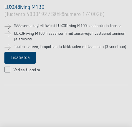
LUXORliving M130
(Tuotenro 4800492 / Sähkönumero 1740026)
Sääasema käytettäväksi LUXORliving M100:n sääanturin kanssa
LUXORliving M100:n sääanturin mittausarvojen vastaanottaminen
ja arviointi
Tuulen, sateen, lämpötilan ja kirkkauden mittaaminen (3 suuntaan)
Lisätietoa
Vertaa tuotetta