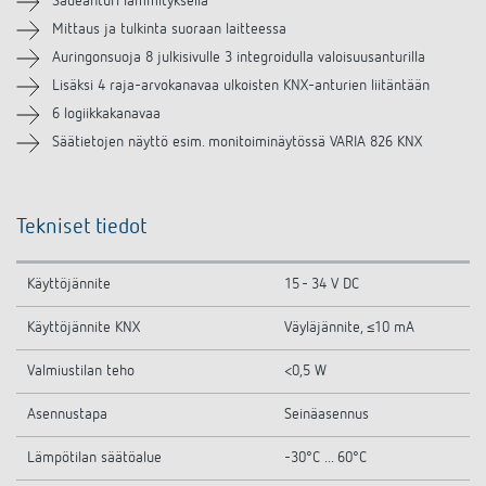
Sadeanturi lämmityksellä
Mittaus ja tulkinta suoraan laitteessa
Samanlaisia tuotteita
Auringonsuoja 8 julkisivulle 3 integroidulla valoisuusanturilla
Lisäksi 4 raja-arvokanavaa ulkoisten KNX-anturien liitäntään
6 logiikkakanavaa
Säätietojen näyttö esim. monitoiminäytössä VARIA 826 KNX
Tekniset tiedot
Käyttöjännite
15 - 34 V DC
Käyttöjännite KNX
Väyläjännite, ≤10 mA
Valmiustilan teho
<0,5 W
Asennustapa
Seinäasennus
Lämpötilan säätöalue
-30°C ... 60°C