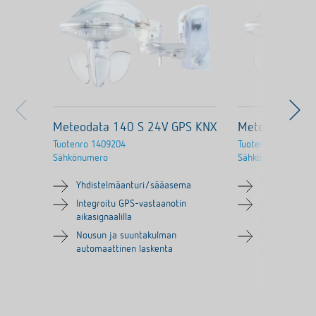
Meteodata 140 S 24V GPS KNX
Meteodata 14
Tuotenro
1409204
Tuotenro
1409208
Sähkönumero
Sähkönumero
Yhdistelmäanturi/sääasema
Yhdistelmäa
Integroitu GPS-vastaanotin
Integroitu G
aikasignaalilla
aikasignaalill
Nousun ja suuntakulman
Nousun ja su
automaattinen laskenta
automaattine