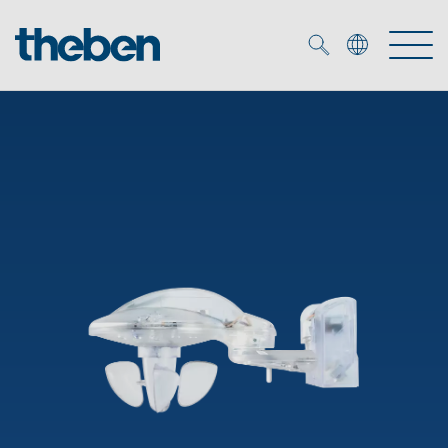
Merkzettel (
0
)
Tuotteet
OEM
KNX
Ratkaisuja
Smart Home
OEM ratkaisuja
DALI
Palvelu
KNX-järjestelmät
Läsnäolo- ja liiketunnistimet
Yritys
Liike- ja läsnäolotunnistimet
Mediakirjasto
LED valaisin