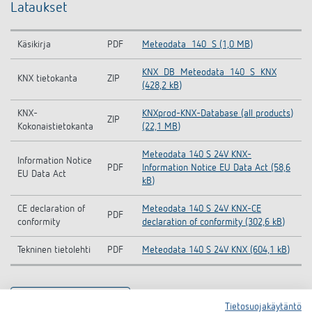
Lataukset
Käsikirja
PDF
Meteodata_140_S (1,0 MB)
KNX_DB_Meteodata_140_S_KNX
KNX tietokanta
ZIP
(428,2 kB)
KNX-
KNXprod-KNX-Database (all products)
ZIP
Kokonaistietokanta
(22,1 MB)
Meteodata 140 S 24V KNX-
Information Notice
PDF
Information Notice EU Data Act (58,6
EU Data Act
kB)
CE declaration of
Meteodata 140 S 24V KNX-CE
PDF
conformity
declaration of conformity (302,6 kB)
Tekninen tietolehti
PDF
Meteodata 140 S 24V KNX (604,1 kB)
Asiakirjakoriin
Tietosuojakäytäntö