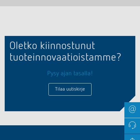
Oletko kiinnostunut
tuoteinnovaatioistamme?
Pysy ajan tasalla!
Tilaa uutiskirje