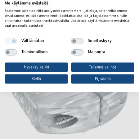
Me käytämme evästeitä
Saatamme tallentaa niitä analysoidaksemme vierailijatietoja, parannellaksemme
sivustoamme, esittääksemme henkilökohtaista sisältöä ja tarjotaksemme sinulle
Lisätarvikkeet
erinomaisen kokemuksen verkkosivustolla. Lisätietoja käyttämistämme evästeistä
saat avaamalla asetukset.
Välttämätön
Suorituskyky
Toiminnallinen
Mainonta
Hyväksy kaikki
Tallenna valinta
Kiellä
Ei, säädä