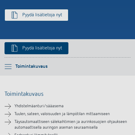
Pyydä lisätietoja nyt
Pyydä lisätietoja nyt
Ole hyvä ja valitse
Toimintakuvaus
Toimintakuvaus
Toimintakuvaus
Tekniset tiedot
Yhdistelmäanturi/sääasema
Lataukset
Tuulen, sateen, valoisuuden ja lämpötilan mittaamiseen
Täysautomaattiseen sälekaihtimien ja aurinkosuojien ohjaukseen
automaattisella auringon aseman seuraamisella
Lisätarvikkeet