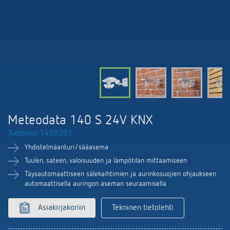
DALI-2 valaistuksen ohjaus
Yhteystiedot
Tuoteluettelot ja esitteet
Theben AG
Aika- ja valaistuksen ohjaus
Älyohjausjärjestelmä LUXORliving
Ajankohtaista
Tuotehaku
Ilmastoinnin säätö
Yhteyshenkilösi Thebenillä
Kytkentä- ja himmennys LED
Yhteistyö
Mediakirjasto
Lisätarvikkeet
Tiedustelut
Ilmanvaihto
Ympäristö
Smart Metering
Myynti maailmanlaajuisesti
Theben sovellukset
Meteodata 140 S 24V KNX
Design
LUXORliving
Tuotenro: 1409201
Tehokkaita apulaisia energiakriisissä
Historia
Yhdistelmäanturi/sääasema
Tuulen, sateen, valoisuuden ja lämpötilan mittaamiseen
Täysautomaattiseen sälekaihtimien ja aurinkosuojien ohjaukseen
automaattisella auringon aseman seuraamisella
Asiakirjakoriin
Tekninen tietolehti