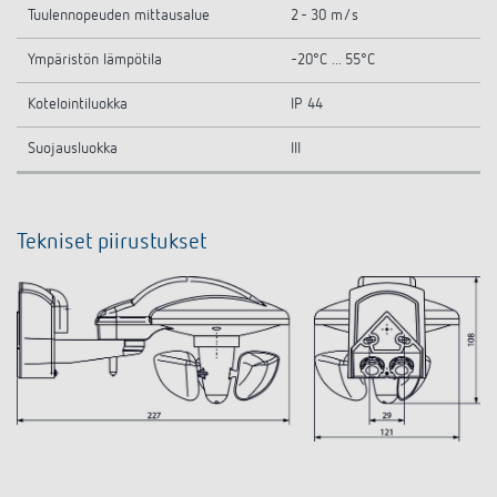
Tuulennopeuden mittausalue
2 - 30 m/s
Ympäristön lämpötila
-20°C ... 55°C
Kotelointiluokka
IP 44
Suojausluokka
III
Tekniset piirustukset