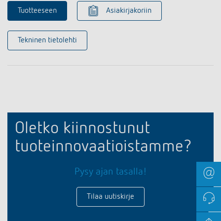
Tuotteeseen
Asiakirjakoriin
Tekninen tietolehti
Oletko kiinnostunut
tuoteinnovaatioistamme?
Pysy ajan tasalla!
Tilaa uutiskirje