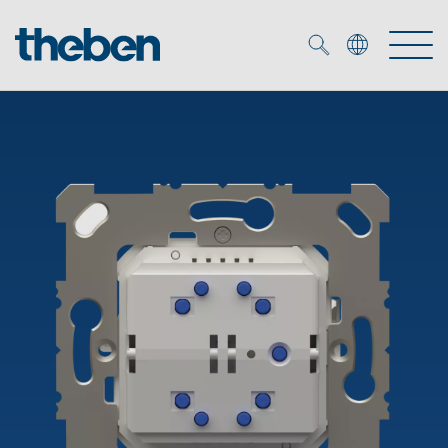
Merkzettel (
0
)
Tuotteet
OEM
KNX
Ratkaisuja
Smart Home
OEM ratkaisuja
DALI
Palvelu
KNX-järjestelmät
Läsnäolo- ja liiketunnistimet
Yritys
Liike- ja läsnäolotunnistimet
Mediakirjasto
LED valaisin