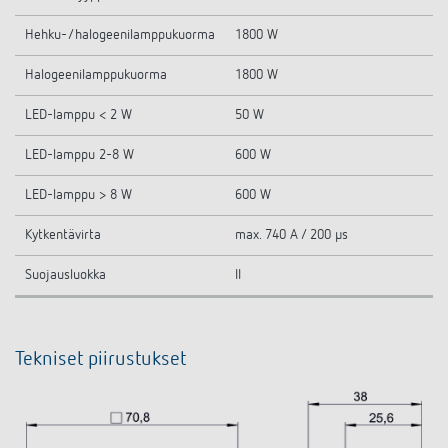
Hehku-/halogeenilamppukuorma
1800 W
Halogeenilamppukuorma
1800 W
LED-lamppu < 2 W
50 W
LED-lamppu 2-8 W
600 W
LED-lamppu > 8 W
600 W
Kytkentävirta
max. 740 A / 200 µs
Suojausluokka
II
Tekniset piirustukset