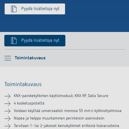
Pyydä lisätietoja nyt
Pyydä lisätietoja nyt
Ole hyvä ja valitse
Toimintakuvaus
Toimintakuvaus
Toimintakuvaus
Tekniset tiedot
KNX-painikekytkimen käyttömoduuli, KNX RF, Data Secure
Lataukset
4 kosketuspistettä
Voidaan käyttää universaalisti monissa 55 mm:n kytkinohjelmissa
Lisätarvikkeet
Nopea ja helppo muuntaminen perinteisiin asennuksiin
Tarvitaan 1- tai 2-jakoiset keinukytkimet erillisinä lisävarusteina