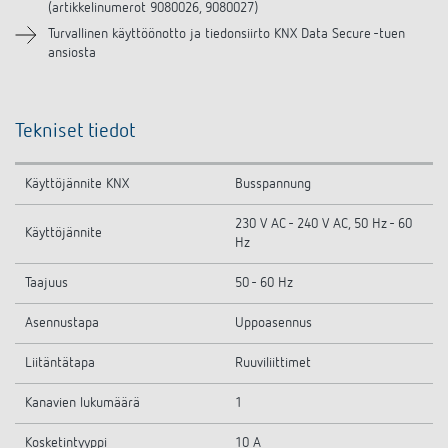
(artikkelinumerot 9080026, 9080027)
Turvallinen käyttöönotto ja tiedonsiirto KNX Data Secure -tuen
ansiosta
Tekniset tiedot
Käyttöjännite KNX
Busspannung
230 V AC - 240 V AC, 50 Hz - 60
Käyttöjännite
Hz
Taajuus
50 - 60 Hz
Asennustapa
Uppoasennus
Liitäntätapa
Ruuviliittimet
Kanavien lukumäärä
1
Kosketintyyppi
10 A