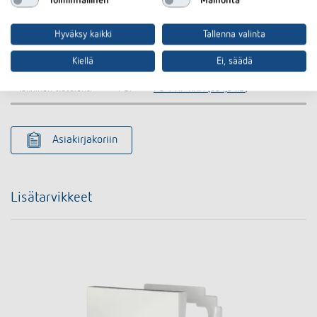
Toiminnallinen
Mainonta
CE declaration of
PS 1 RF KNX-CE declaration of
PDF
conformity
conformity (621,4 kB)
Hyväksy kaikki
Tallenna valinta
PS 1 RF KNX-Operating instructions
Käyttöohje
PDF
(2,6 MB)
Kiellä
Ei, säädä
Tekninen tietolehti
PDF
PS 1 RF KNX (654,3 kB)
Asiakirjakoriin
Lisätarvikkeet