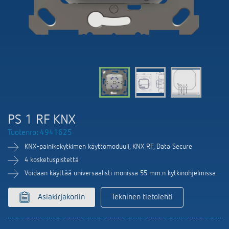
DALI-2 valaistuksen ohjaus
Yhteystiedot
Tuoteluettelot ja esitteet
Theben AG
Aika- ja valaistuksen ohjaus
Älyohjausjärjestelmä LUXORliving
Ajankohtaista
Tuotehaku
Ilmastoinnin säätö
Yhteyshenkilösi Thebenillä
Kytkentä- ja himmennys LED
Yhteistyö
Mediakirjasto
Lisätarvikkeet
Tiedustelut
Ilmanvaihto
Ympäristö
Smart Metering
Myynti maailmanlaajuisesti
Theben sovellukset
PS 1 RF KNX
Design
LUXORliving
Tuotenro: 4941625
Tehokkaita apulaisia energiakriisissä
Historia
KNX-painikekytkimen käyttömoduuli, KNX RF, Data Secure
4 kosketuspistettä
Voidaan käyttää universaalisti monissa 55 mm:n kytkinohjelmissa
Asiakirjakoriin
Tekninen tietolehti