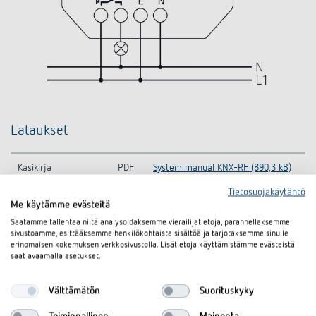
Lataukset
Käsikirja
PDF
System manual KNX-RF (890,3 kB)
Tietosuojakäytäntö
KNX-
KNXprod-KNX-Database (all
ZIP
Me käytämme evästeitä
Kokonaistietokanta
products) (22,1 MB)
Saatamme tallentaa niitä analysoidaksemme vierailijatietoja, parannellaksemme
sivustoamme, esittääksemme henkilökohtaista sisältöä ja tarjotaksemme sinulle
PS 1 RF KNX-KNX-Database (Single
KNX tietokanta
ZIP
erinomaisen kokemuksen verkkosivustolla. Lisätietoja käyttämistämme evästeistä
Product) (721,0 kB)
saat avaamalla asetukset.
Information Notice
PS 1 RF KNX-Information Notice EU
PDF
Välttämätön
Suorituskyky
EU Data Act
Data Act (58,5 kB)