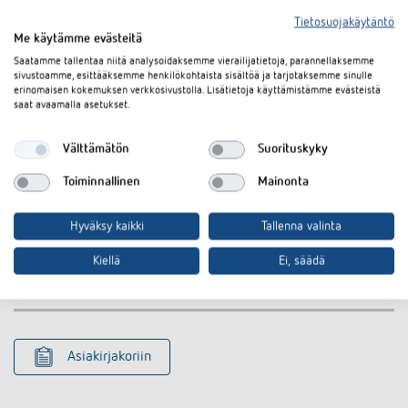
Tietosuojakäytäntö
Me käytämme evästeitä
Saatamme tallentaa niitä analysoidaksemme vierailijatietoja, parannellaksemme
sivustoamme, esittääksemme henkilökohtaista sisältöä ja tarjotaksemme sinulle
erinomaisen kokemuksen verkkosivustolla. Lisätietoja käyttämistämme evästeistä
saat avaamalla asetukset.
Välttämätön
Suorituskyky
Toiminnallinen
Mainonta
Hyväksy kaikki
Tallenna valinta
Lataukset
Kiellä
Ei, säädä
Tekninen tietolehti
PDF
SUL 189 s (501,1 kB)
Asiakirjakoriin