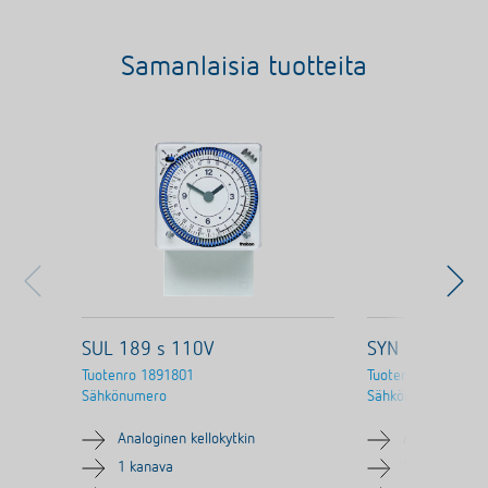
Samanlaisia tuotteita
SUL 189 s 110V
SYN 169 s
Tuotenro
1891801
Tuotenro
1690801
Sähkönumero
Sähkönumero
Analoginen kellokytkin
Analoginen ke
1 kanava
1 kanava