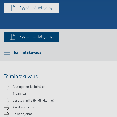
Pyydä lisätietoja nyt
Pyydä lisätietoja nyt
Ole hyvä ja valitse
Toimintakuvaus
Toimintakuvaus
Toimintakuvaus
Tekniset tiedot
Analoginen kellokytkin
Lataukset
1 kanava
Varakäynnillä (NiMH-kenno)
Lisätarvikkeet
Kvartsiohjattu
Päiväohjelma