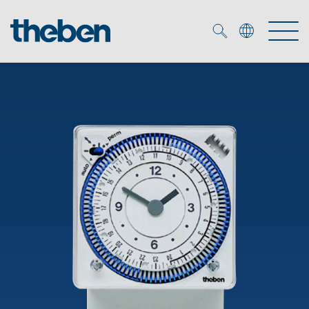
Merkzettel (
0
)
Tuotteet
OEM
KNX
Ratkaisuja
Smart Home
OEM ratkaisuja
DALI
Palvelu
KNX-järjestelmät
Läsnäolo- ja liiketunnistimet
Yritys
Liike- ja läsnäolotunnistimet
Mediakirjasto
LED valaisin