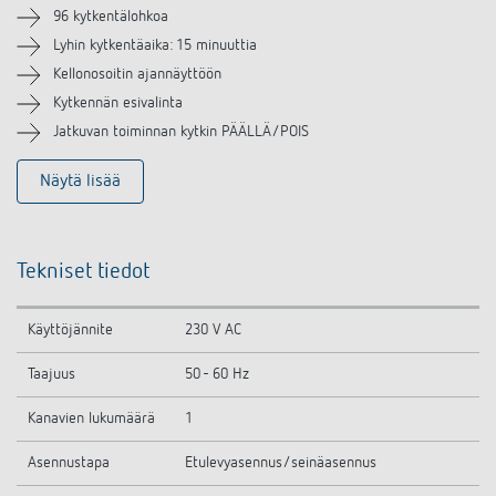
Samanlaisia tuotteita
96 kytkentälohkoa
Lyhin kytkentäaika: 15 minuuttia
Kellonosoitin ajannäyttöön
Kytkennän esivalinta
Jatkuvan toiminnan kytkin PÄÄLLÄ/POIS
Näytä lisää
Tekniset tiedot
Käyttöjännite
230 V AC
Taajuus
50 - 60 Hz
Kanavien lukumäärä
1
Asennustapa
Etulevyasennus/seinäasennus