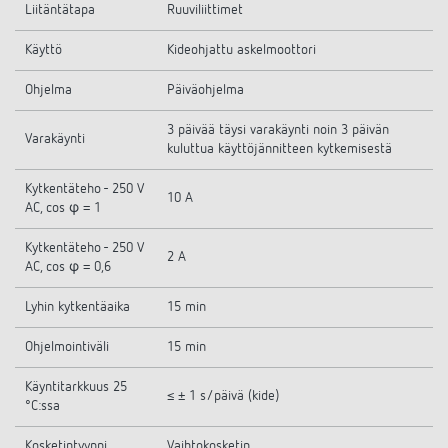
Liitäntätapa
Ruuviliittimet
Käyttö
Kideohjattu askelmoottori
Ohjelma
Päiväohjelma
3 päivää täysi varakäynti noin 3 päivän
Varakäynti
kuluttua käyttöjännitteen kytkemisestä
Kytkentäteho - 250 V
10 A
AC, cos φ = 1
Kytkentäteho - 250 V
2 A
AC, cos φ = 0,6
Lyhin kytkentäaika
15 min
Ohjelmointiväli
15 min
Käyntitarkkuus 25
≤ ± 1 s/päivä (kide)
°C:ssa
Kosketintyyppi
Vaihtokosketin