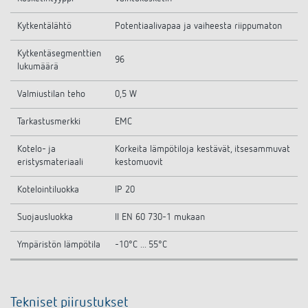
Kytkentälähtö
Potentiaalivapaa ja vaiheesta riippumaton
Kytkentäsegmenttien
96
lukumäärä
Valmiustilan teho
0,5 W
Tarkastusmerkki
EMC
Kotelo- ja
Korkeita lämpötiloja kestävät, itsesammuvat
eristysmateriaali
kestomuovit
Kotelointiluokka
IP 20
Suojausluokka
II EN 60 730-1 mukaan
Ympäristön lämpötila
-10°C ... 55°C
Tekniset piirustukset