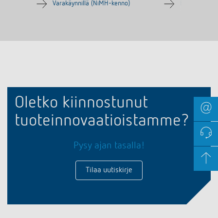
Varakäynnillä (NiMH-kenno)
Ei varakäynti
Oletko kiinnostunut
tuoteinnovaatioistamme?
Pysy ajan tasalla!
Tilaa uutiskirje