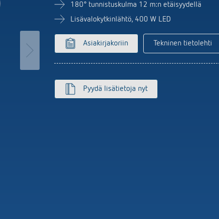
MAXplus
Anturijärjestelmä
set kellokytkimet
180° tunnistuskulma 12 m:n etäisyydellä
Näytä lisää
aloautomaatit
Lisävalokytkinlähtö, 400 W LED
nnin
isää
Asiakirjakoriin
Tekninen tietolehti
Pyydä lisätietoja nyt