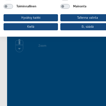
3D
Toiminnallinen
Mainonta
Hyväksy kaikki
Tallenna valinta
Kiellä
Ei, säädä