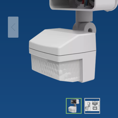
theLeda D
Analogi
theLeda S
Porrasv
Näytä lisää
Himme
Näytä l