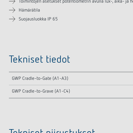
Toimintojen asetukset potentiometrin avulla lux-, aika- ja 
Hämärätila
Suojausluokka IP 65
Tekniset tiedot
GWP Cradle-to-Gate (A1-A3)
GWP Cradle-to-Grave (A1-C4)