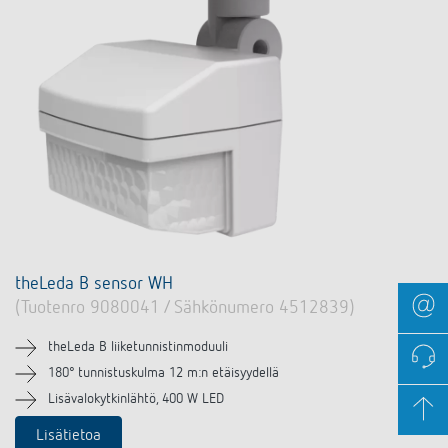
theLeda B sensor WH
(Tuotenro 9080041 / Sähkönumero 4512839)
theLeda B liiketunnistinmoduuli
180° tunnistuskulma 12 m:n etäisyydellä
Lisävalokytkinlähtö, 400 W LED
Lisätietoa