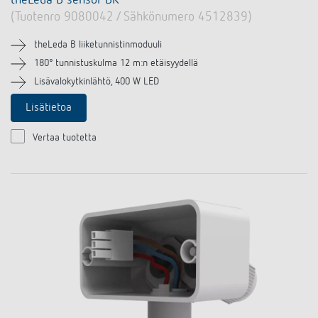
theLeda B sensor BK
(Tuotenro 9080042 / Sähkönumero 4512839)
theLeda B liiketunnistinmoduuli
180° tunnistuskulma 12 m:n etäisyydellä
Lisävalokytkinlähtö, 400 W LED
Lisätietoa
Vertaa tuotetta