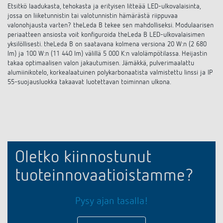
Etsitkö laadukasta, tehokasta ja erityisen litteää LED-ulkovalaisinta,
jossa on liiketunnistin tai valotunnistin hämärästä riippuvaa
valonohjausta varten? theLeda B tekee sen mahdolliseksi. Modulaarisen
periaatteen ansiosta voit konfiguroida theLeda B LED-ulkovalaisimen
yksilöllisesti. theLeda B on saatavana kolmena versiona 20 W:n (2 680
lm) ja 100 W:n (11 440 lm) välillä 5 000 K:n valolämpötilassa. Heijastin
takaa optimaalisen valon jakautumisen. Jämäkkä, pulverimaalattu
alumiinikotelo, korkealaatuinen polykarbonaatista valmistettu linssi ja IP
55-suojausluokka takaavat luotettavan toiminnan ulkona.
Oletko kiinnostunut
tuoteinnovaatioistamme?
Pysy ajan tasalla!