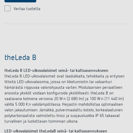
Vertaa tuotetta
theLeda B
theLeda B LED-ulkovalaisimet seinä- tai kattoasennukseen
theLeda B LED-ulkovalaisimet ovat laadukkaita, tehokkaita ja erityisen
litteitä LED-ulkovalaisimia, joissa on liiketunnistin tai valoanturi
hämärästä riippuvaa valonohjausta varten. Modulaarisen periaatteen
ansiosta yksiköt voidaan konfiguroida yksilöllisesti. theLeda B on
saatavana kolmena versiona 20 W:n (2 680 lm) ja 100 W:n (11 440 lm)
välillä 5 000 K:n valolämpötilassa. Heijastin mahdollistaa optimaalisen
valon jakautumisen. Jämäkkä, pulverimaalattu kotelo, korkealaatuinen
polykarbonaatista valmistettu linssi ja suojausluokka IP 65 takaavat
turvallisen ja luotettavan toiminnan ulkona.
LED-ulkovalaisimet theLedaB seinä- tai kattoasennukseen