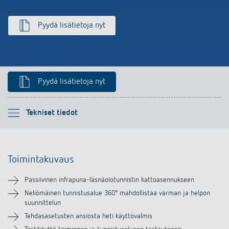
Pyydä lisätietoja nyt
Pyydä lisätietoja nyt
Ole hyvä ja valitse
Tekniset tiedot
Toimintakuvaus
Toimintakuvaus
Tekniset tiedot
Passiivinen infrapuna-läsnäolotunnistin kattoasennukseen
Lataukset
Neliömäinen tunnistusalue 360° mahdollistaa varman ja helpon
suunnittelun
Tehdasasetusten ansiosta heti käyttövalmis
Lisätarvikkeet