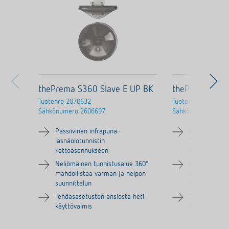
thePrema S360 Slave E UP BK
thePrema S360
Tuotenro
2070632
Tuotenro
2070631
Sähkönumero
2606697
Sähkönumero
2607
Passiivinen infrapuna-
Passiivinen i
läsnäolotunnistin
läsnäolotunni
kattoasennukseen
kattoasennu
Neliömäinen tunnistusalue 360°
Neliömäinen 
mahdollistaa varman ja helpon
mahdollistaa
suunnittelun
suunnittelun
Tehdasasetusten ansiosta heti
Tehdasasetus
käyttövalmis
käyttövalmis