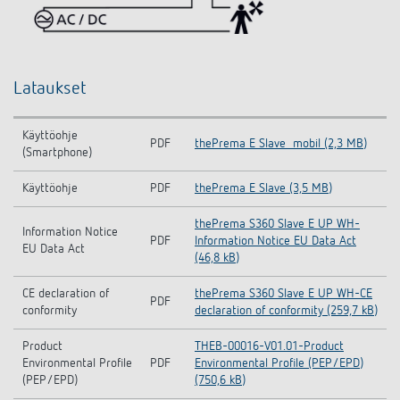
Lataukset
Käyttöohje
PDF
thePrema E Slave_mobil (2,3 MB)
(Smartphone)
Käyttöohje
PDF
thePrema E Slave (3,5 MB)
thePrema S360 Slave E UP WH-
Information Notice
PDF
Information Notice EU Data Act
EU Data Act
(46,8 kB)
CE declaration of
thePrema S360 Slave E UP WH-CE
PDF
conformity
declaration of conformity (259,7 kB)
Product
THEB-00016-V01.01-Product
Environmental Profile
PDF
Environmental Profile (PEP/EPD)
(PEP/EPD)
(750,6 kB)