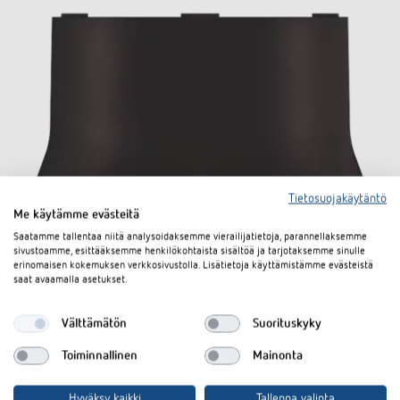
Tietosuojakäytäntö
Me käytämme evästeitä
Saatamme tallentaa niitä analysoidaksemme vierailijatietoja, parannellaksemme
sivustoamme, esittääksemme henkilökohtaista sisältöä ja tarjotaksemme sinulle
Pinta-asennusrasia 110A BK
erinomaisen kokemuksen verkkosivustolla. Lisätietoja käyttämistämme evästeistä
saat avaamalla asetukset.
Tuotenro 9070600
Välttämätön
Suorituskyky
Sähkönumero 2607689
Toiminnallinen
Mainonta
Tuotteeseen
Asiakirjakoriin
Hyväksy kaikki
Tallenna valinta