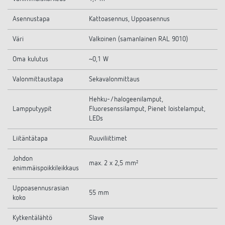
Asennustapa
Kattoasennus, Uppoasennus
Väri
Valkoinen (samanlainen RAL 9010)
Oma kulutus
~0,1 W
Valonmittaustapa
Sekavalonmittaus
Hehku-/halogeenilamput,
Lampputyypit
Fluoresenssilamput, Pienet loistelamput,
LEDs
Liitäntätapa
Ruuviliittimet
Johdon
max. 2 x 2,5 mm²
enimmäispoikkileikkaus
Uppoasennusrasian
55 mm
koko
Kytkentälähtö
Slave