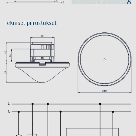
Tekniset piirustukset