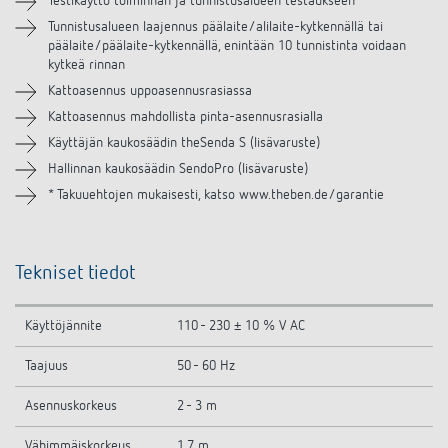
Testikäyttö toiminnan ja tunnistusalueen testaukseen
Tunnistusalueen laajennus päälaite/alilaite-kytkennällä tai
Samanlaisia tuotteita
päälaite/päälaite-kytkennällä, enintään 10 tunnistinta voidaan
kytkeä rinnan
Kattoasennus uppoasennusrasiassa
Kattoasennus mahdollista pinta-asennusrasialla
Käyttäjän kaukosäädin theSenda S (lisävaruste)
Hallinnan kaukosäädin SendoPro (lisävaruste)
* Takuuehtojen mukaisesti, katso www.theben.de/garantie
Tekniset tiedot
Käyttöjännite
110 - 230 ± 10 % V AC
Taajuus
50 - 60 Hz
Asennuskorkeus
2 - 3 m
Vähimmäiskorkeus
1,7 m