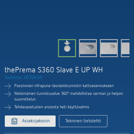
DALI-2 valaistuksen ohjaus
Yhteystiedot
Tuoteluettelot ja esitteet
Theben AG
Aika- ja valaistuksen ohjaus
Älyohjausjärjestelmä LUXORliving
Ajankohtaista
Tuotehaku
Ilmastoinnin säätö
Yhteyshenkilösi Thebenillä
Kytkentä- ja himmennys LED
Yhteistyö
Mediakirjasto
Lisätarvikkeet
Tiedustelut
Ilmanvaihto
Ympäristö
Smart Metering
Myynti maailmanlaajuisesti
Theben sovellukset
thePrema S360 Slave E UP WH
Design
LUXORliving
Tuotenro: 2070630
Tehokkaita apulaisia energiakriisissä
Historia
Passiivinen infrapuna-läsnäolotunnistin kattoasennukseen
Neliömäinen tunnistusalue 360° mahdollistaa varman ja helpon
suunnittelun
Tehdasasetusten ansiosta heti käyttövalmis
Asiakirjakoriin
Tekninen tietolehti