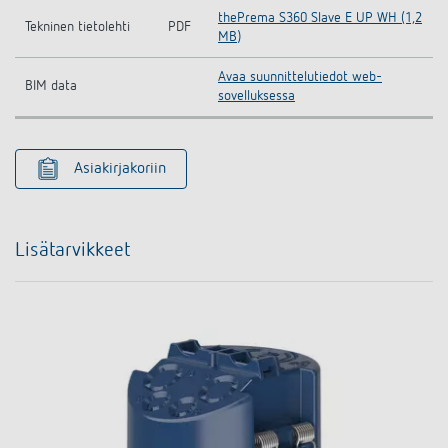
thePrema S360 Slave E UP WH (1,2
Tekninen tietolehti
PDF
MB)
Avaa suunnittelutiedot web-
BIM data
sovelluksessa
Asiakirjakoriin
Lisätarvikkeet