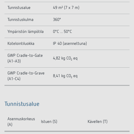
Tunnistusalue
49 m² (7 x 7 m)
Tunnistuskulma
360°
Ympäristön lämpötila
0°C ... 50°C
Kotelointiluokka
IP 40 (asennettuna)
GWP Cradle-to-Gate
4,82 kg CO₂ eq
(A1-A3)
GWP Cradle-to-Grave
8,41 kg CO₂ eq
(A1-C4)
Tunnistusalue
Asennuskorkeus
Istuen (S)
Kävellen (T)
(A)