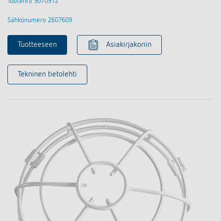
Tuotenro 9070912
Sähkönumero 2607609
Tuotteeseen
Asiakirjakoriin
Tekninen tietolehti