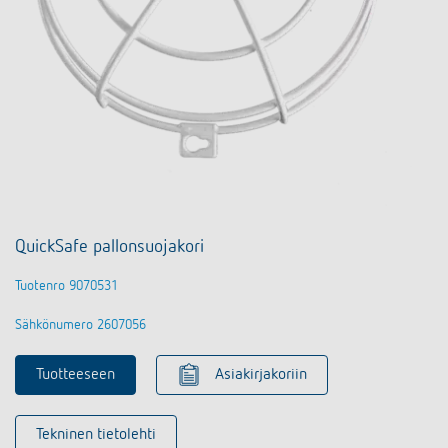
QuickSafe pallonsuojakori
Tuotenro 9070531
Sähkönumero 2607056
Tuotteeseen
Asiakirjakoriin
Tekninen tietolehti