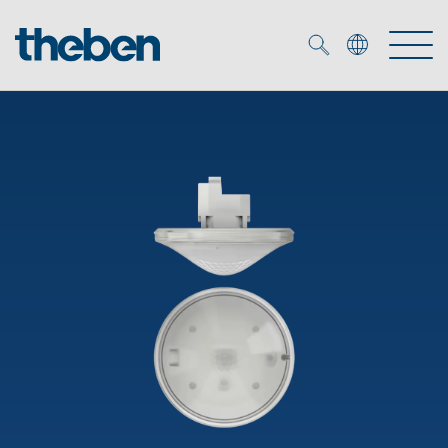
Merkzettel (
0
)
Tuotteet
OEM
KNX
Ratkaisuja
Smart Home
OEM ratkaisuja
DALI
Palvelu
KNX-järjestelmät
Läsnäolo- ja liiketunnistimet
Yritys
Liike- ja läsnäolotunnistimet
Mediakirjasto
LED valaisin