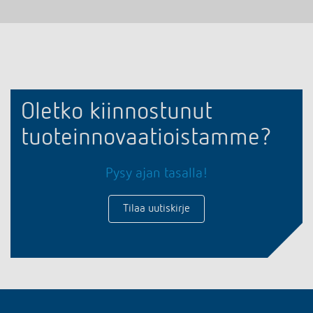
Oletko kiinnostunut
tuoteinnovaatioistamme?
Pysy ajan tasalla!
Tilaa uutiskirje