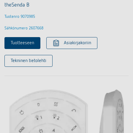
theSenda B
Tuotenro 9070985
Sähkönumero 2607668
Tuotteeseen
Asiakirjakoriin
Tekninen tietolehti