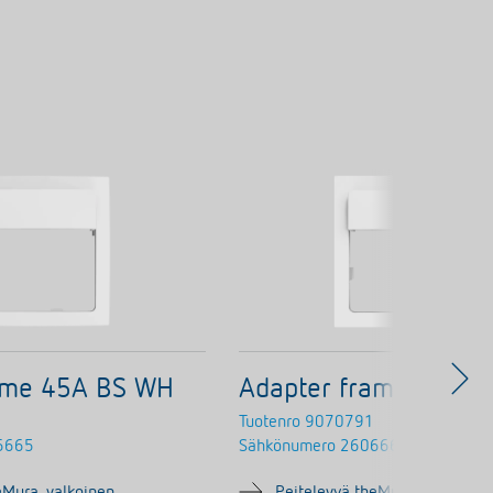
ame 45A BS WH
Adapter frame 45A 
Tuotenro
9070791
6665
Sähkönumero
2606664
eMura, valkoinen
Peitelevyä theMura, valkoinen