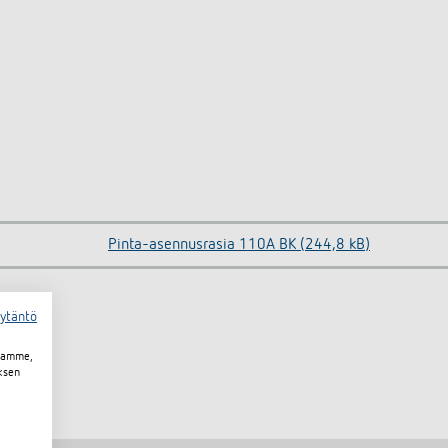
Pinta-asennusrasia 110A BK (244,8 kB)
äytäntö
toamme,
ksen