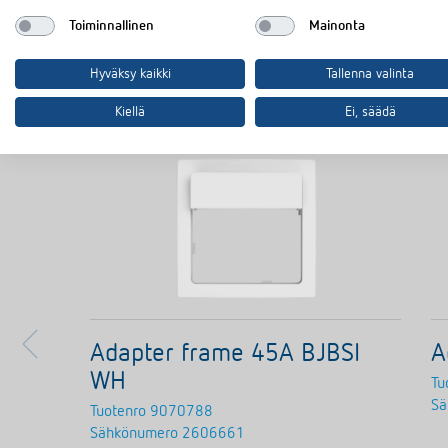
Toiminnallinen
Mainonta
Hyväksy kaikki
Tallenna valinta
Kiellä
Ei, säädä
Adapter frame 45A BJBSI
A
WH
Tu
Sä
Tuotenro
9070788
Sähkönumero
2606661