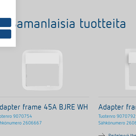
Samanlaisia tuotteita
dapter frame 45A BJRE WH
Adapter fr
otenro
9070754
Tuotenro
9070792
hkönumero
2606667
Sähkönumero
260
Peitelevyä th