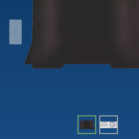
theLeda D
Analogi
theLeda S
Porrasv
Näytä lisää
Himme
Näytä l