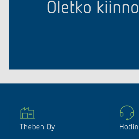
Oletko kiinn
Theben Oy
Hotli