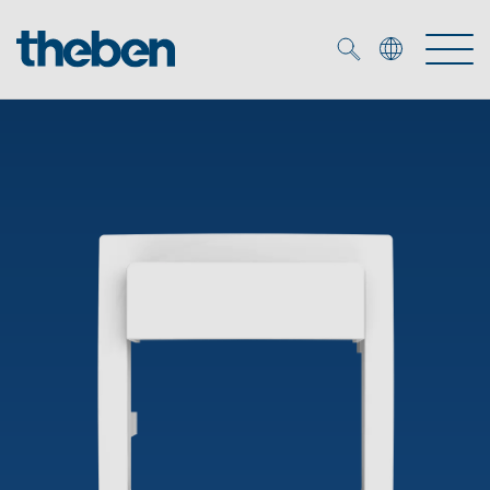
Merkzettel (
0
)
Tuotteet
OEM
KNX
Ratkaisuja
Smart Home
OEM ratkaisuja
DALI
Palvelu
KNX-järjestelmät
Läsnäolo- ja liiketunnistimet
Yritys
Liike- ja läsnäolotunnistimet
Mediakirjasto
LED valaisin