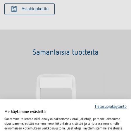
Asiakirjakoriin
Samanlaisia tuotteita
Tietosuojakäytäntö
Me käytämme evästeitä
Saatamme tallentaa niitä analysoidaksemme vierailijatietoja, parannellaksemme
sivustoamme, esittääksemme henkilökohtaista sisältöä ja tarjotaksemme sinulle
Adapter frame 45A BJRE WH
Adapter fram
erinomaisen kokemuksen verkkosivustolla. Lisätietoja käyttämistämme evästeistä