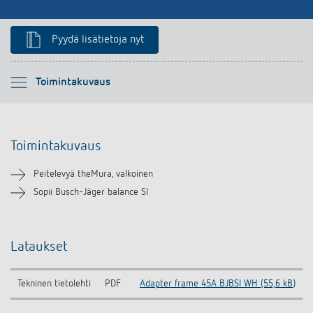
Pyydä lisätietoja nyt
Ole hyvä ja valitse
Toimintakuvaus
Toimintakuvaus
Toimintakuvaus
Lataukset
Peitelevyä theMura, valkoinen
Samanlaisia tuotteita
Sopii Busch-Jäger balance SI
Lataukset
Tekninen tietolehti
PDF
Adapter frame 45A BJBSI WH (55,6 kB)