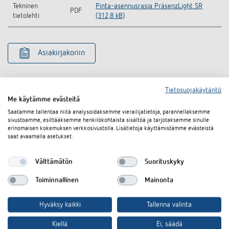
Tekninen
Pinta-asennusrasia PräsenzLight SR
PDF
tietolehti
(312,8 kB)
Asiakirjakoriin
Tietosuojakäytäntö
Me käytämme evästeitä
Saatamme tallentaa niitä analysoidaksemme vierailijatietoja, parannellaksemme
sivustoamme, esittääksemme henkilökohtaista sisältöä ja tarjotaksemme sinulle
Samanlaisia tuotteita
erinomaisen kokemuksen verkkosivustolla. Lisätietoja käyttämistämme evästeistä
saat avaamalla asetukset.
Välttämätön
Suorituskyky
Toiminnallinen
Mainonta
Hyväksy kaikki
Tallenna valinta
Kiellä
Ei, säädä