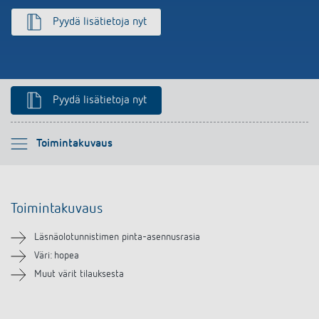
Pyydä lisätietoja nyt
Pyydä lisätietoja nyt
Ole hyvä ja valitse
Toimintakuvaus
Toimintakuvaus
Toimintakuvaus
Lataukset
Läsnäolotunnistimen pinta-asennusrasia
Samanlaisia tuotteita
Väri: hopea
Muut värit tilauksesta