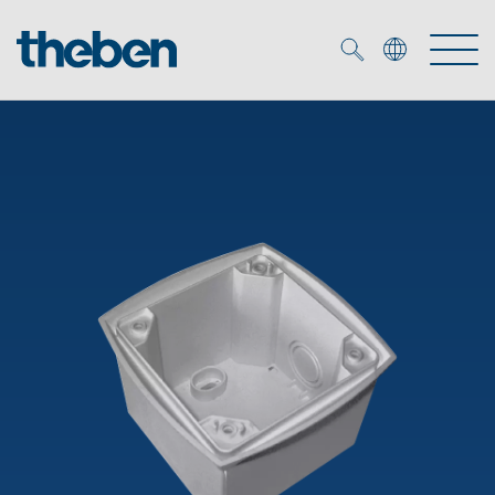
Merkzettel (
0
)
Tuotteet
OEM
KNX
Ratkaisuja
Smart Home
OEM ratkaisuja
DALI
Palvelu
KNX-järjestelmät
Läsnäolo- ja liiketunnistimet
Yritys
Liike- ja läsnäolotunnistimet
Mediakirjasto
LED valaisin