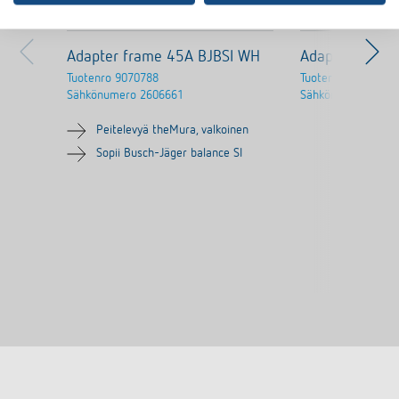
Adapter frame 45A BJBSI WH
Adapter fram
Tuotenro
9070788
Tuotenro
9070754
Sähkönumero
2606661
Sähkönumero
2606
Peitelevyä theMura, valkoinen
Sopii Busch-Jäger balance SI